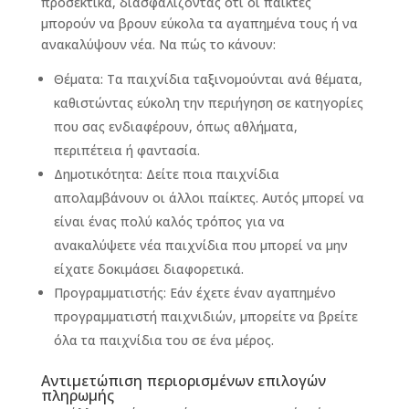
προσεκτικά, διασφαλίζοντας ότι οι παίκτες
μπορούν να βρουν εύκολα τα αγαπημένα τους ή να
ανακαλύψουν νέα. Να πώς το κάνουν:
Θέματα: Τα παιχνίδια ταξινομούνται ανά θέματα,
καθιστώντας εύκολη την περιήγηση σε κατηγορίες
που σας ενδιαφέρουν, όπως αθλήματα,
περιπέτεια ή φαντασία.
Δημοτικότητα: Δείτε ποια παιχνίδια
απολαμβάνουν οι άλλοι παίκτες. Αυτός μπορεί να
είναι ένας πολύ καλός τρόπος για να
ανακαλύψετε νέα παιχνίδια που μπορεί να μην
είχατε δοκιμάσει διαφορετικά.
Προγραμματιστής: Εάν έχετε έναν αγαπημένο
προγραμματιστή παιχνιδιών, μπορείτε να βρείτε
όλα τα παιχνίδια του σε ένα μέρος.
Αντιμετώπιση περιορισμένων επιλογών
πληρωμής