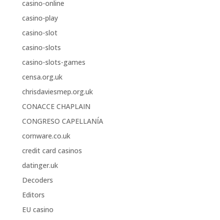
casino-online
casino-play
casino-slot
casino-slots
casino-slots-games
censa.org.uk
chrisdaviesmep.org.uk
CONACCE CHAPLAIN
CONGRESO CAPELLANÍA
cornware.co.uk
credit card casinos
datinger.uk
Decoders
Editors
EU casino