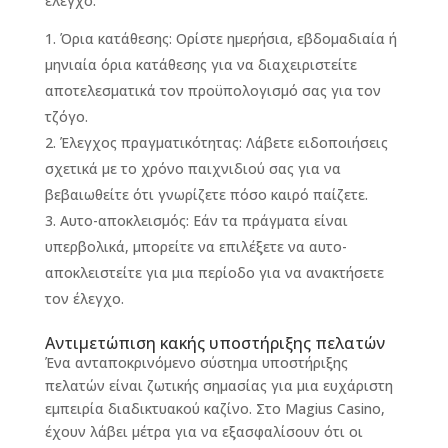
έλεγχο.
Όρια κατάθεσης: Ορίστε ημερήσια, εβδομαδιαία ή
μηνιαία όρια κατάθεσης για να διαχειριστείτε
αποτελεσματικά τον προϋπολογισμό σας για τον
τζόγο.
Έλεγχος πραγματικότητας: Λάβετε ειδοποιήσεις
σχετικά με το χρόνο παιχνιδιού σας για να
βεβαιωθείτε ότι γνωρίζετε πόσο καιρό παίζετε.
Αυτο-αποκλεισμός: Εάν τα πράγματα είναι
υπερβολικά, μπορείτε να επιλέξετε να αυτο-
αποκλειστείτε για μια περίοδο για να ανακτήσετε
τον έλεγχο.
Αντιμετώπιση κακής υποστήριξης πελατών
Ένα ανταποκρινόμενο σύστημα υποστήριξης
πελατών είναι ζωτικής σημασίας για μια ευχάριστη
εμπειρία διαδικτυακού καζίνο. Στο Magius Casino,
έχουν λάβει μέτρα για να εξασφαλίσουν ότι οι