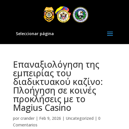
Seleccionar página
Επαναξιολόγηση της
εμπειρίας του
διαδικτυακού καζίνο:
Πλοήγηση σε κοινές
προκλήσεις με το
Magius Casino
por
crander
|
Feb 9, 2026
|
Uncategorized
|
0
Comentarios