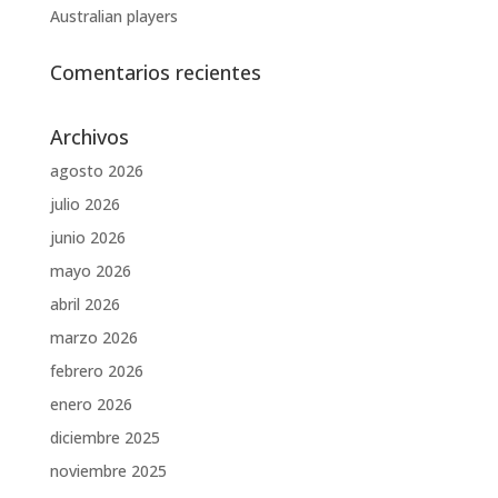
Australian players
Comentarios recientes
Archivos
agosto 2026
julio 2026
junio 2026
mayo 2026
abril 2026
marzo 2026
febrero 2026
enero 2026
diciembre 2025
noviembre 2025