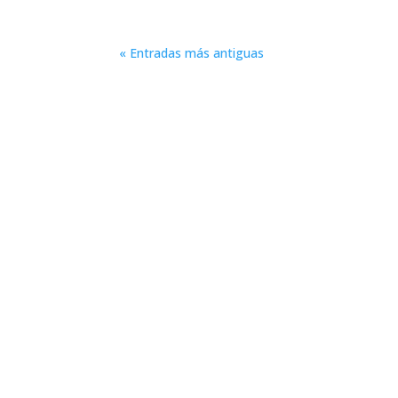
« Entradas más antiguas