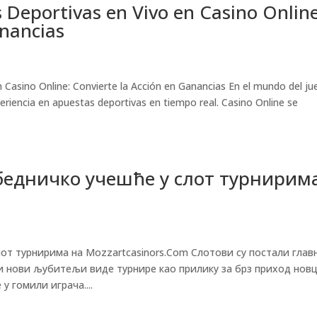
 Deportivas en Vivo en Casino Online
anancias
 Casino Online: Convierte la Acción en Ganancias En el mundo del j
periencia en apuestas deportivas en tiempo real. Casino Online se
бедничко учешће у слот турнирим
от турнирима на Mozzartcasinors.Com Слотови су постали глав
ги нови љубитељи виде турнире као прилику за брз приход новц
у гомили играча....