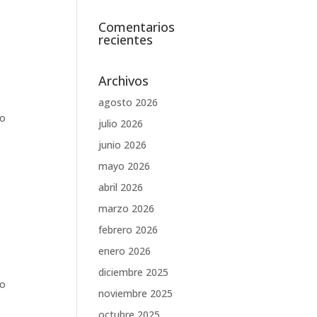
Comentarios
recientes
Archivos
agosto 2026
to
julio 2026
junio 2026
mayo 2026
abril 2026
marzo 2026
febrero 2026
enero 2026
diciembre 2025
to
noviembre 2025
octubre 2025