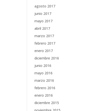
agosto 2017
junio 2017
mayo 2017
abril 2017
marzo 2017
febrero 2017
enero 2017
diciembre 2016
junio 2016
mayo 2016
marzo 2016
febrero 2016
enero 2016
diciembre 2015
noviembre 2015