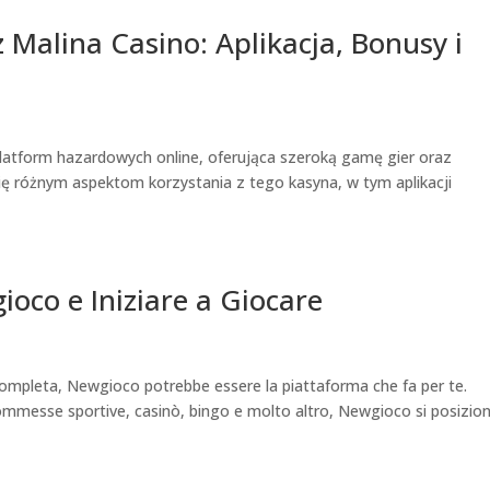
z Malina Casino: Aplikacja, Bonusy i
platform hazardowych online, oferująca szeroką gamę gier oraz
ię różnym aspektom korzystania z tego kasyna, w tym aplikacji
oco e Iniziare a Giocare
 completa, Newgioco potrebbe essere la piattaforma che fa per te.
ommesse sportive, casinò, bingo e molto altro, Newgioco si posizio