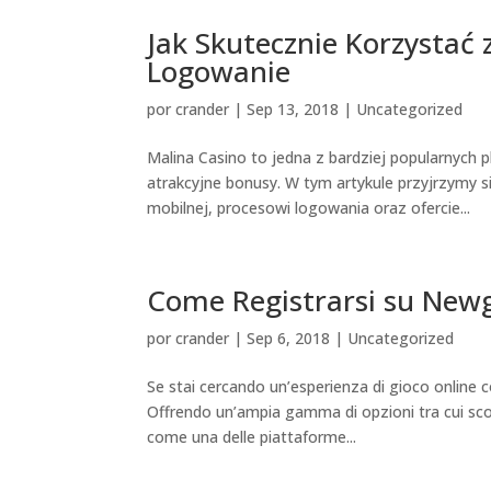
Jak Skutecznie Korzystać 
Logowanie
por
crander
|
Sep 13, 2018
|
Uncategorized
Malina Casino to jedna z bardziej popularnych 
atrakcyjne bonusy. W tym artykule przyjrzymy s
mobilnej, procesowi logowania oraz ofercie...
Come Registrarsi su Newgi
por
crander
|
Sep 6, 2018
|
Uncategorized
Se stai cercando un’esperienza di gioco online
Offrendo un’ampia gamma di opzioni tra cui sc
come una delle piattaforme...