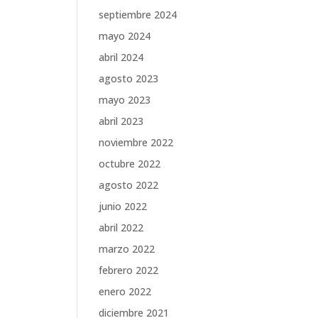
septiembre 2024
mayo 2024
abril 2024
agosto 2023
mayo 2023
abril 2023
noviembre 2022
octubre 2022
agosto 2022
junio 2022
abril 2022
marzo 2022
febrero 2022
enero 2022
diciembre 2021