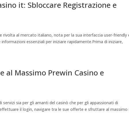
asino it: Sbloccare Registrazione e
 rivolta al mercato italiano, nota per la sua interfaccia user-friendly 
informazioni essenziali per iniziare rapidamente.Prima di iniziare,
e al Massimo Prewin Casino e
ervizi sia per gli amanti del casinò che per gli appassionati di
ttuare il login, navigare tra le sue offerte e sfruttare al massimo 