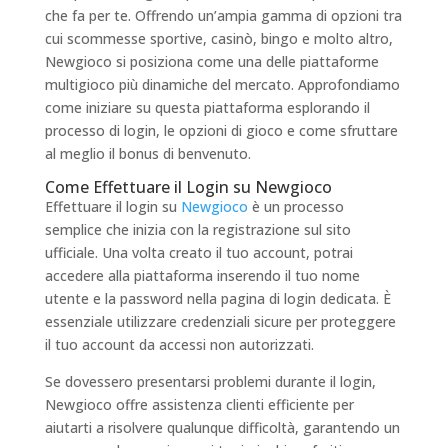
che fa per te. Offrendo un’ampia gamma di opzioni tra
cui scommesse sportive, casinò, bingo e molto altro,
Newgioco si posiziona come una delle piattaforme
multigioco più dinamiche del mercato. Approfondiamo
come iniziare su questa piattaforma esplorando il
processo di login, le opzioni di gioco e come sfruttare
al meglio il bonus di benvenuto.
Come Effettuare il Login su Newgioco
Effettuare il login su
Newgioco
è un processo
semplice che inizia con la registrazione sul sito
ufficiale. Una volta creato il tuo account, potrai
accedere alla piattaforma inserendo il tuo nome
utente e la password nella pagina di login dedicata. È
essenziale utilizzare credenziali sicure per proteggere
il tuo account da accessi non autorizzati.
Se dovessero presentarsi problemi durante il login,
Newgioco offre assistenza clienti efficiente per
aiutarti a risolvere qualunque difficoltà, garantendo un