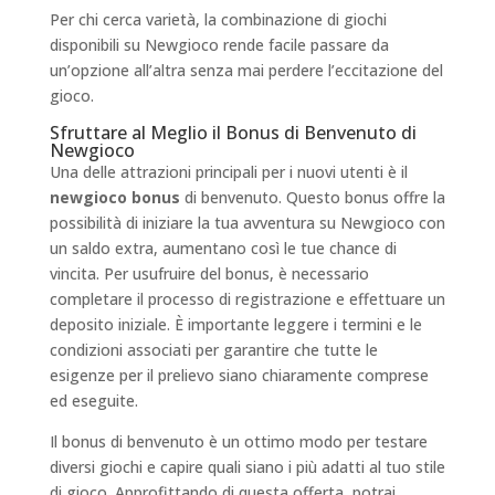
Per chi cerca varietà, la combinazione di giochi
disponibili su Newgioco rende facile passare da
un’opzione all’altra senza mai perdere l’eccitazione del
gioco.
Sfruttare al Meglio il Bonus di Benvenuto di
Newgioco
Una delle attrazioni principali per i nuovi utenti è il
newgioco bonus
di benvenuto. Questo bonus offre la
possibilità di iniziare la tua avventura su Newgioco con
un saldo extra, aumentano così le tue chance di
vincita. Per usufruire del bonus, è necessario
completare il processo di registrazione e effettuare un
deposito iniziale. È importante leggere i termini e le
condizioni associati per garantire che tutte le
esigenze per il prelievo siano chiaramente comprese
ed eseguite.
Il bonus di benvenuto è un ottimo modo per testare
diversi giochi e capire quali siano i più adatti al tuo stile
di gioco. Approfittando di questa offerta, potrai