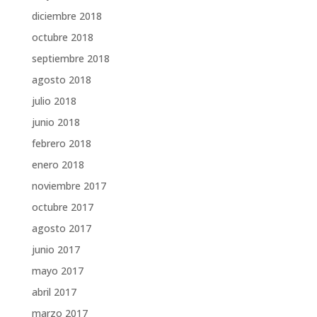
diciembre 2018
octubre 2018
septiembre 2018
agosto 2018
julio 2018
junio 2018
febrero 2018
enero 2018
noviembre 2017
octubre 2017
agosto 2017
junio 2017
mayo 2017
abril 2017
marzo 2017