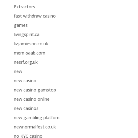
Extractors
fast withdraw casino
games
livingspirit.ca
lizjamieson.co.uk
mem-saab.com
nesrf.org.uk
new
new casino
new casino gamstop
new casino online
new casinos
new gambling platfom
newnormalfest.co.uk
no KYC casino