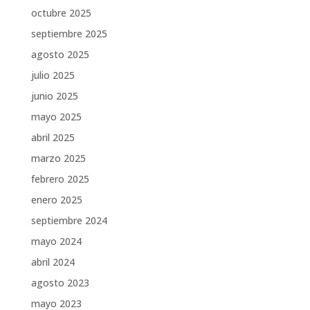
octubre 2025
septiembre 2025
agosto 2025
julio 2025
junio 2025
mayo 2025
abril 2025
marzo 2025
febrero 2025
enero 2025
septiembre 2024
mayo 2024
abril 2024
agosto 2023
mayo 2023