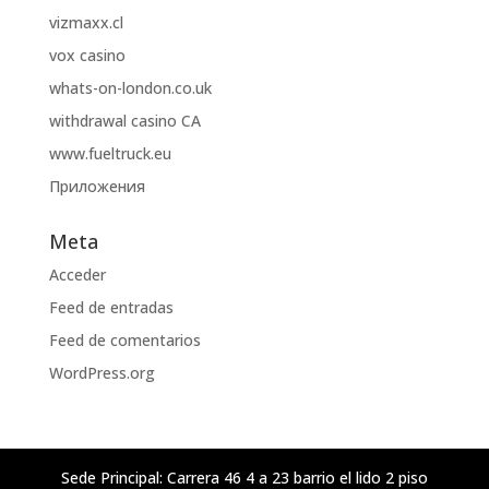
vizmaxx.cl
vox casino
whats-on-london.co.uk
withdrawal casino CA
www.fueltruck.eu
Приложения
Meta
Acceder
Feed de entradas
Feed de comentarios
WordPress.org
Sede Principal: Carrera 46 4 a 23 barrio el lido 2 piso