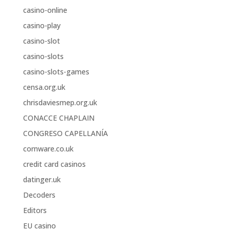
casino-online
casino-play
casino-slot
casino-slots
casino-slots-games
censa.org.uk
chrisdaviesmep.org.uk
CONACCE CHAPLAIN
CONGRESO CAPELLANÍA
cornware.co.uk
credit card casinos
datinger.uk
Decoders
Editors
EU casino