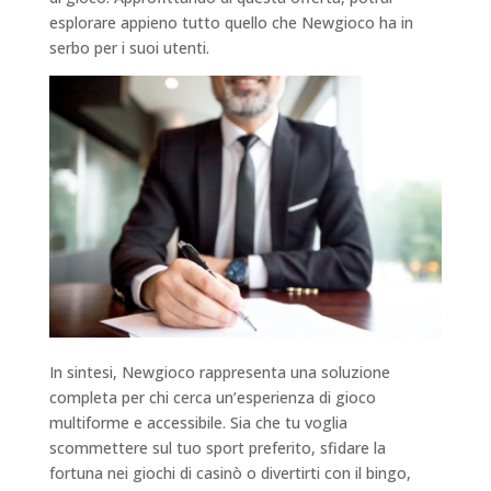
esplorare appieno tutto quello che Newgioco ha in
serbo per i suoi utenti.
In sintesi, Newgioco rappresenta una soluzione
completa per chi cerca un’esperienza di gioco
multiforme e accessibile. Sia che tu voglia
scommettere sul tuo sport preferito, sfidare la
fortuna nei giochi di casinò o divertirti con il bingo,