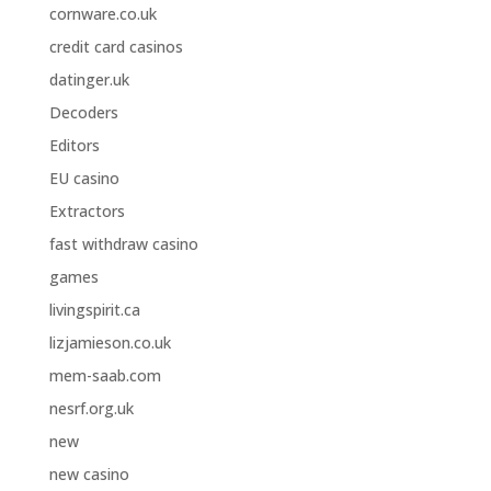
cornware.co.uk
credit card casinos
datinger.uk
Decoders
Editors
EU casino
Extractors
fast withdraw casino
games
livingspirit.ca
lizjamieson.co.uk
mem-saab.com
nesrf.org.uk
new
new casino