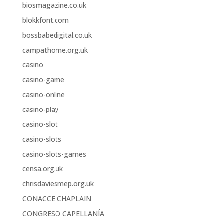
biosmagazine.co.uk
blokkfont.com
bossbabedigital.co.uk
campathome.org.uk
casino
casino-game
casino-online
casino-play
casino-slot
casino-slots
casino-slots-games
censa.org.uk
chrisdaviesmep.org.uk
CONACCE CHAPLAIN
CONGRESO CAPELLANÍA