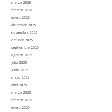
marzo 2026
febrero 2026
enero 2026
diciembre 2025
noviembre 2025
octubre 2025
septiembre 2025
agosto 2025
julio 2025
junio 2025
mayo 2025
abril 2025
marzo 2025
febrero 2025
enero 2025