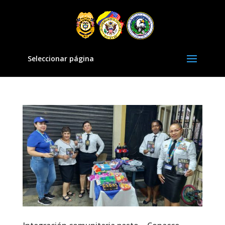
Seleccionar página