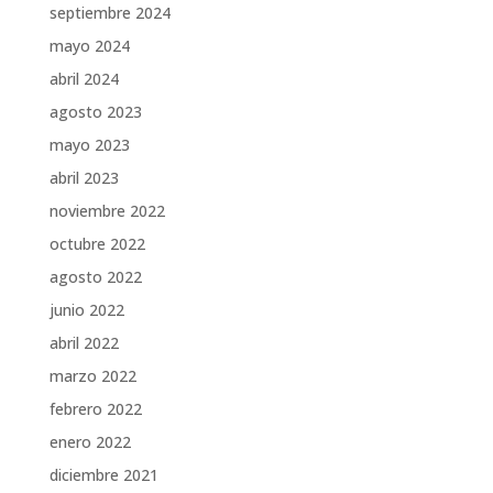
septiembre 2024
mayo 2024
abril 2024
agosto 2023
mayo 2023
abril 2023
noviembre 2022
octubre 2022
agosto 2022
junio 2022
abril 2022
marzo 2022
febrero 2022
enero 2022
diciembre 2021