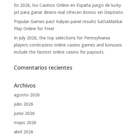
En 2026, los Casinos Online en España juego de lucky
jet para ganar dinero real ofrecen Bonos sin Depósito.
Popular Games past Kalyan panel results SattaMatkai
Play Online for Free!
In July 2026, the top selections for Pennsylvania
players conticazino online casino games and bonuses
include the fastest online casino for payouts.
Comentarios recientes
Archivos
agosto 2026
julio 2026
junio 2026
mayo 2026
abril 2026