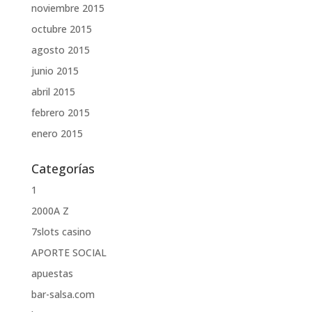
noviembre 2015
octubre 2015
agosto 2015
junio 2015
abril 2015
febrero 2015
enero 2015
Categorías
1
2000A Z
7slots casino
APORTE SOCIAL
apuestas
bar-salsa.com