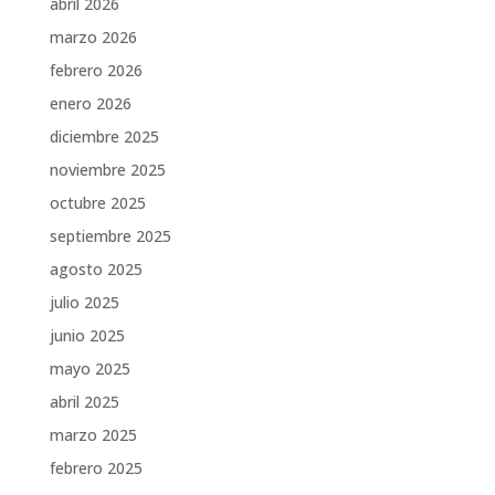
abril 2026
marzo 2026
febrero 2026
enero 2026
diciembre 2025
noviembre 2025
octubre 2025
septiembre 2025
agosto 2025
julio 2025
junio 2025
mayo 2025
abril 2025
marzo 2025
febrero 2025