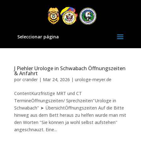
Seleccionar página
J Piehler Urologe in Schwabach Öffnungszeiten
& Anfahrt
por
crander
|
Mar 24, 2026
|
urologe-meyer.de
ContentKurzfristige MRT und CT
TermineÖffnungszeiten/ Sprechzeiten"Urologe in
Schwabach" ➤ ÜbersichtÖffnungszeiten Auf die Bitte
hinweg aus dem Bett heraus zu helfen wurde man mit
den Worten "Sie können ja wohl selbst aufstehen"
angeschnauzt. Eine...