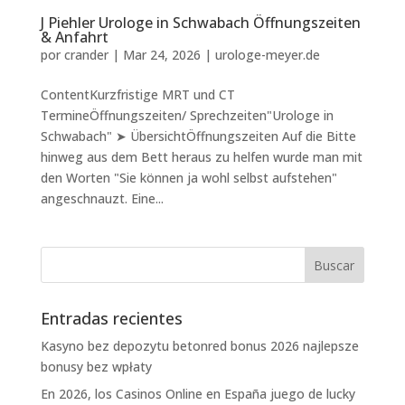
J Piehler Urologe in Schwabach Öffnungszeiten
& Anfahrt
por
crander
|
Mar 24, 2026
|
urologe-meyer.de
ContentKurzfristige MRT und CT
TermineÖffnungszeiten/ Sprechzeiten"Urologe in
Schwabach" ➤ ÜbersichtÖffnungszeiten Auf die Bitte
hinweg aus dem Bett heraus zu helfen wurde man mit
den Worten "Sie können ja wohl selbst aufstehen"
angeschnauzt. Eine...
Entradas recientes
Kasyno bez depozytu betonred bonus 2026 najlepsze
bonusy bez wpłaty
En 2026, los Casinos Online en España juego de lucky