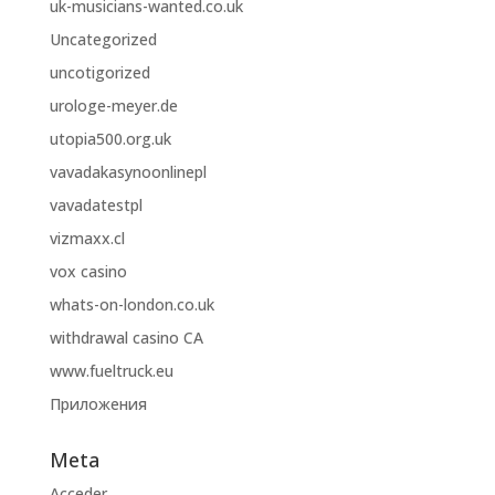
uk-musicians-wanted.co.uk
Uncategorized
uncotigorized
urologe-meyer.de
utopia500.org.uk
vavadakasynoonlinepl
vavadatestpl
vizmaxx.cl
vox casino
whats-on-london.co.uk
withdrawal casino CA
www.fueltruck.eu
Приложения
Meta
Acceder