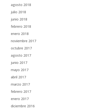
agosto 2018
julio 2018
junio 2018
febrero 2018
enero 2018
noviembre 2017
octubre 2017
agosto 2017
junio 2017
mayo 2017
abril 2017
marzo 2017
febrero 2017
enero 2017
diciembre 2016