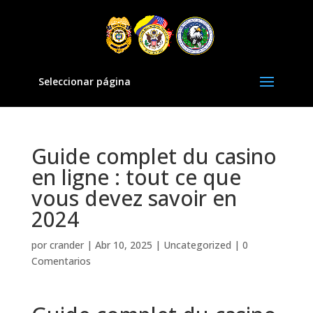
Seleccionar página
Guide complet du casino
en ligne : tout ce que
vous devez savoir en
2024
por
crander
|
Abr 10, 2025
|
Uncategorized
|
0
Comentarios