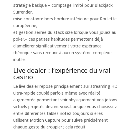
stratégie basique – comptage limité pour Blackjack
Surrender,
mise constante hors bordure intérieure pour Roulette
européenne,
et gestion serrée du stack size lorsque vous jouez au
poker.– ces petites habitudes permettent déjà​
d’améliorer significativement votre espérance
théorique sans recourir à aucun système complexe
inutile.​
Live dealer : l’expérience du vrai
casino
Le live dealer repose principalement sur streaming HD
ultra‑rapide couplé parfois même avec réalité
augmentée permettant voir physiquement vos jetons
virtuels projetés devant vous.Lorsque vous choisissez
entre différentes tables notez toujours si elles
utilisent Motion Capture pour suivre précisément
chaque geste du croupier ; cela réduit