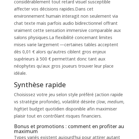
considérablement tout retard visuel susceptible
affecter vos décisions rapides.Dans cet
environnement humain interagit non seulement via
chat texte mais parfois audio bidirectionnel offrant
vraiment cette sensation immersive comparable aux
salons physiques.La flexibilité concernant limites
mises varie largement —certaines tables acceptent
dès 0,01 € alors qu’autres ciblent gros enjeux
supérieurs à 500 € permettant donc tant aux
néophytes qu’aux gros joueurs trouver leur place
idéale.​
Synthèse rapide
Choisissez votre jeu selon style préféré (action rapide
vs stratégie profonde), volatilité désirée (
low
,
medium
,
high
)​et budget quotidien disponible afin maximiser
plaisir tout en contrôlant risques financiers.
Bonus et promotions : comment en profiter au
maximum
Types variés existent aujourd’hui pour attirer autant