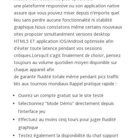
une plateforme responsive ou son application native
assure que vous pouvez miser depuis n’importe quel
lieu sans perdre aucune fonctionnalité ni stabilité
graphique.Nous constatons même certains nouveaux
sites proposer simultanément versions desktop
HTML5 ET application iOS/Android optimisée afin
d’éviter toute latence pendant vos sessions
critiques.Lorsqu’il s’agit finalement
de choisir
, pensez
toujours au volume quotidien moyen disponible sur
chaque appareil afin
de garantir fluidité totale même pendant pics traffic
liés aux tournois mondiaux.Rappel pratique rapide :
Ouvrez un compte gratuit sur le site testé
Sélectionnez “Mode Démo” directement depuis
l’interface jeu
Effectuez au moins cinq tours pour juger fluidité
graphique
Testez également la disponibilité du chat support