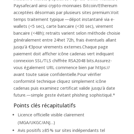
Paysafecard ainsi crypto-monnaies Bitcoin/Ethereum
acceptées désormais par plusieurs sites premium.Voit
temps traitement typique —dépot instantané via e-
wallets (<5 sec), carte bancaire (<30 sec), virement
bancaire (<48h); retraits varient selon méthode choisie
généralement entre 24het 72h, frais éventuels allant
jusqu’à ‎€3‏‎pour virements externes.Chaque page
paiement doit afficher icône cadenas vert indiquant
connexion SSL/TLS chiffrée RSA2048 bits.Assurez-
vous également URL commence bien par https://
avant toute saisie confidentielle.Pour vérifier
conformité technique cliquez simplement icône
cadenas puis examinez certificat valide jusqu’à date
future.—simple geste évitant phishing sophistiqué.*
Points clés récapitulatifs
Licence officielle visible clairement
(MGA/UKGC/ANJ…)
Avis positifs ≥85 % sur sites indépendants tel