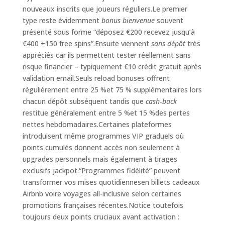
nouveaux inscrits que joueurs réguliers.Le premier
type reste évidemment
bonus bienvenue
souvent
présenté sous forme “déposez €200 recevez jusqu’à
€400 +150 free spins”.Ensuite viennent
sans dépôt
très
appréciés car ils permettent tester réellement sans
risque financier – typiquement €10 crédit gratuit après
validation email.Seuls reload bonuses offrent
régulièrement entre 25 %et 75 % supplémentaires lors
chacun dépôt subséquent tandis que
cash‑back
restitue généralement entre 5 %et 15 %des pertes
nettes hebdomadaires.Certaines plateformes
introduisent même programmes VIP graduels où
points cumulés donnent accès non seulement à
upgrades personnels mais également à tirages
exclusifs jackpot.“Programmes fidélité” peuvent
transformer vos mises quotidiennes​en billets cadeaux
Airbnb voire voyages all-inclusive selon certaines
promotions françaises récentes.Notice toutefois
toujours deux points cruciaux avant activation :