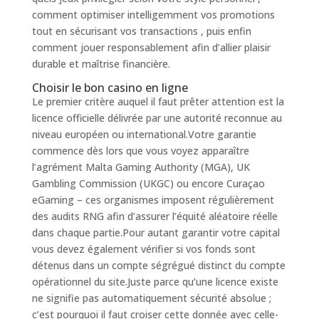
comment optimiser intelligemment vos promotions
tout en sécurisant vos transactions , puis enfin
comment jouer responsablement afin d’allier plaisir
durable et maîtrise financière.
Choisir le bon casino en ligne
Le premier critère auquel il faut prêter attention est la
licence officielle délivrée par une autorité reconnue au
niveau européen ou international.Votre garantie
commence dès lors que vous voyez apparaître
l’agrément Malta Gaming Authority (MGA), UK
Gambling Commission (UKGC) ou encore Curaçao
eGaming – ces organismes imposent régulièrement
des audits RNG afin d’assurer l’équité aléatoire réelle
dans chaque partie.Pour autant garantir votre capital
vous devez également vérifier si vos fonds sont
détenus dans un compte ségrégué distinct du compte
opérationnel du site.Juste parce qu’une licence existe
ne signifie pas automatiquement sécurité absolue ;
c’est pourquoi il faut croiser cette donnée avec celle-