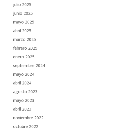
julio 2025
junio 2025
mayo 2025
abril 2025
marzo 2025
febrero 2025
enero 2025
septiembre 2024
mayo 2024
abril 2024
agosto 2023
mayo 2023
abril 2023
noviembre 2022
octubre 2022