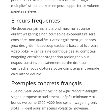
multiplier” si leur bankroll ne peut supporter ce volume
pariétaire élevé.​
Erreurs fréquentes
Ne dépassez jamais le plafond maximal autorisé
durant wagering sinon tout solde excédentaire sera
considéré “non qualifié”.Évitez également jouer hors
jeux désignés – beaucoup excluent baccarat live voire
video poker – car cela ne contribue pas au compteur
wagering entraînant stagnation prolongée.Vous
risquez aussi involontairement perdre droit au
cashback si vous clôturez votre compte avant période
calculatrice définie.​
Exemples concrets français
• Le nouveau
nouveau casino en ligne france
“Starlight
Vegas” propose actuellement ‑ dépôt minimum €20 ‑
bonus welcome €100 +200 free spins ‑ wagering only
slots → idéal pour amateurs volatilité moyenne.