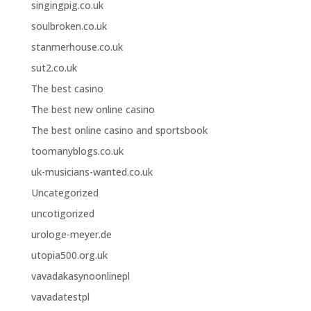
singingpig.co.uk
soulbroken.co.uk
stanmerhouse.co.uk
sut2.co.uk
The best casino
The best new online casino
The best online casino and sportsbook
toomanyblogs.co.uk
uk-musicians-wanted.co.uk
Uncategorized
uncotigorized
urologe-meyer.de
utopia500.org.uk
vavadakasynoonlinepl
vavadatestpl