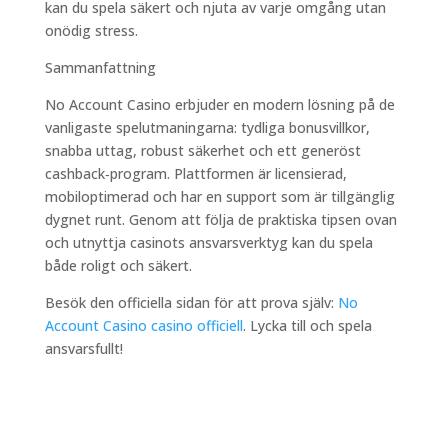
kan du spela säkert och njuta av varje omgång utan
onödig stress.
Sammanfattning
No Account Casino erbjuder en modern lösning på de
vanligaste spelutmaningarna: tydliga bonusvillkor,
snabba uttag, robust säkerhet och ett generöst
cashback‑program. Plattformen är licensierad,
mobiloptimerad och har en support som är tillgänglig
dygnet runt. Genom att följa de praktiska tipsen ovan
och utnyttja casinots ansvarsverktyg kan du spela
både roligt och säkert.
Besök den officiella sidan för att prova själv:
No
Account Casino casino officiell
. Lycka till och spela
ansvarsfullt!