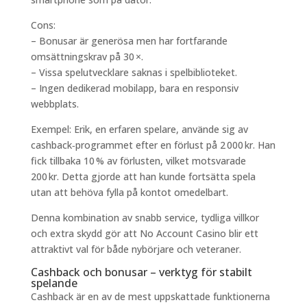
Cons:
– Bonusar är generösa men har fortfarande
omsättningskrav på 30 ×.
– Vissa spelutvecklare saknas i spelbiblioteket.
– Ingen dedikerad mobilapp, bara en responsiv
webbplats.
Exempel: Erik, en erfaren spelare, använde sig av
cashback‑programmet efter en förlust på 2 000 kr. Han
fick tillbaka 10 % av förlusten, vilket motsvarade
200 kr. Detta gjorde att han kunde fortsätta spela
utan att behöva fylla på kontot omedelbart.
Denna kombination av snabb service, tydliga villkor
och extra skydd gör att No Account Casino blir ett
attraktivt val för både nybörjare och veteraner.
Cashback och bonusar – verktyg för stabilt
spelande
Cashback är en av de mest uppskattade funktionerna