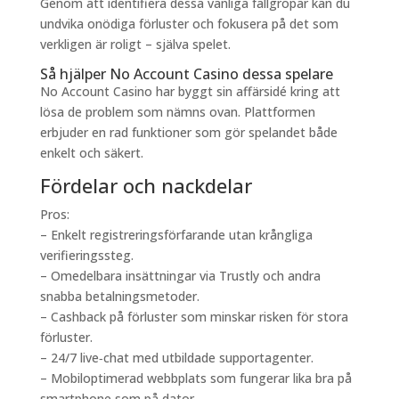
Genom att identifiera dessa vanliga fallgropar kan du
undvika onödiga förluster och fokusera på det som
verkligen är roligt – själva spelet.
Så hjälper No Account Casino dessa spelare
No Account Casino har byggt sin affärsidé kring att
lösa de problem som nämns ovan. Plattformen
erbjuder en rad funktioner som gör spelandet både
enkelt och säkert.
Fördelar och nackdelar
Pros:
– Enkelt registreringsförfarande utan krångliga
verifieringssteg.
– Omedelbara insättningar via Trustly och andra
snabba betalningsmetoder.
– Cashback på förluster som minskar risken för stora
förluster.
– 24/7 live‑chat med utbildade supportagenter.
– Mobiloptimerad webbplats som fungerar lika bra på
smartphone som på dator.