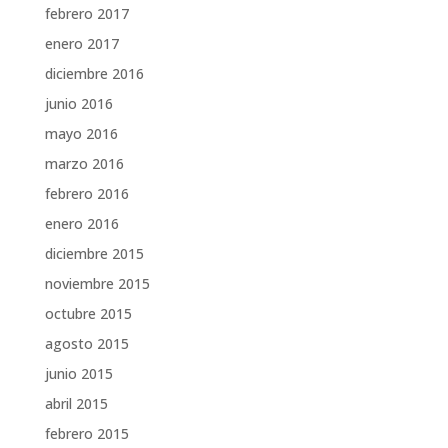
febrero 2017
enero 2017
diciembre 2016
junio 2016
mayo 2016
marzo 2016
febrero 2016
enero 2016
diciembre 2015
noviembre 2015
octubre 2015
agosto 2015
junio 2015
abril 2015
febrero 2015