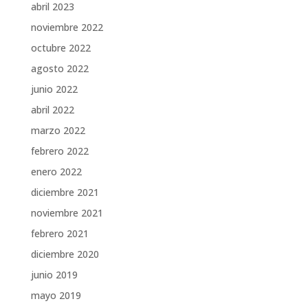
abril 2023
noviembre 2022
octubre 2022
agosto 2022
junio 2022
abril 2022
marzo 2022
febrero 2022
enero 2022
diciembre 2021
noviembre 2021
febrero 2021
diciembre 2020
junio 2019
mayo 2019