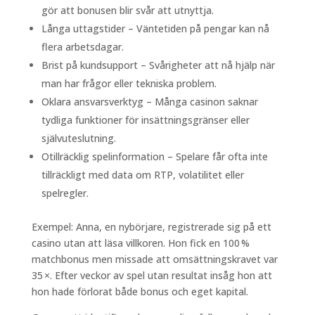
gör att bonusen blir svår att utnyttja.
Långa uttagstider – Väntetiden på pengar kan nå
flera arbetsdagar.
Brist på kundsupport – Svårigheter att nå hjälp när
man har frågor eller tekniska problem.
Oklara ansvarsverktyg – Många casinon saknar
tydliga funktioner för insättningsgränser eller
självuteslutning.
Otillräcklig spelinformation – Spelare får ofta inte
tillräckligt med data om RTP, volatilitet eller
spelregler.
Exempel: Anna, en nybörjare, registrerade sig på ett
casino utan att läsa villkoren. Hon fick en 100 %
matchbonus men missade att omsättningskravet var
35 ×. Efter veckor av spel utan resultat insåg hon att
hon hade förlorat både bonus och eget kapital.