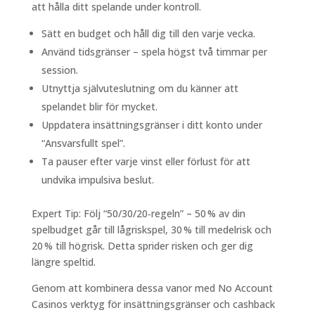
att hålla ditt spelande under kontroll.
Sätt en budget och håll dig till den varje vecka.
Använd tidsgränser – spela högst två timmar per
session.
Utnyttja självuteslutning om du känner att
spelandet blir för mycket.
Uppdatera insättningsgränser i ditt konto under
“Ansvarsfullt spel”.
Ta pauser efter varje vinst eller förlust för att
undvika impulsiva beslut.
Expert Tip: Följ “50/30/20‑regeln” – 50 % av din
spelbudget går till lågriskspel, 30 % till medelrisk och
20 % till högrisk. Detta sprider risken och ger dig
längre speltid.
Genom att kombinera dessa vanor med No Account
Casinos verktyg för insättningsgränser och cashback