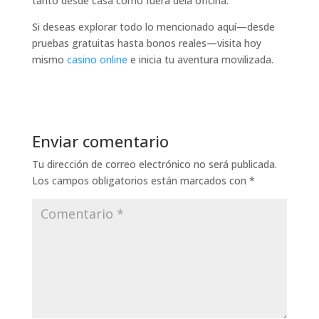
tanto desde casa como fuera dela oficina.
Si deseas explorar todo lo mencionado aquí—desde
pruebas gratuitas hasta bonos reales—visita hoy
mismo
casino online
e inicia tu aventura movilizada.
Enviar comentario
Tu dirección de correo electrónico no será publicada.
Los campos obligatorios están marcados con
*