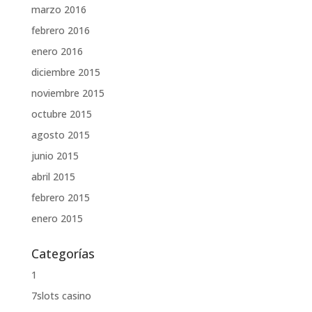
marzo 2016
febrero 2016
enero 2016
diciembre 2015
noviembre 2015
octubre 2015
agosto 2015
junio 2015
abril 2015
febrero 2015
enero 2015
Categorías
1
7slots casino