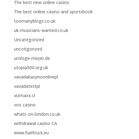
The best new online casino
The best online casino and sportsbook
toomanyblogs.co.uk
uk-musicians-wanted.co.uk
Uncategorized
uncotigorized
urologe-meyer.de
utopia500.org.uk
vavadakasynoonlinepl
vavadatestpl
vizmaxx.cl
vox casino
whats-on-london.co.uk
withdrawal casino CA
www.fueltruck.eu