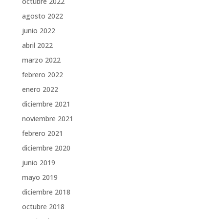
octubre 2022
agosto 2022
junio 2022
abril 2022
marzo 2022
febrero 2022
enero 2022
diciembre 2021
noviembre 2021
febrero 2021
diciembre 2020
junio 2019
mayo 2019
diciembre 2018
octubre 2018