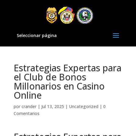
Seleccionar página
Estrategias Expertas para
el Club de Bonos
Millonarios en Casino
Online
por
crander
|
Jul 13, 2025
|
Uncategorized
|
0
Comentarios