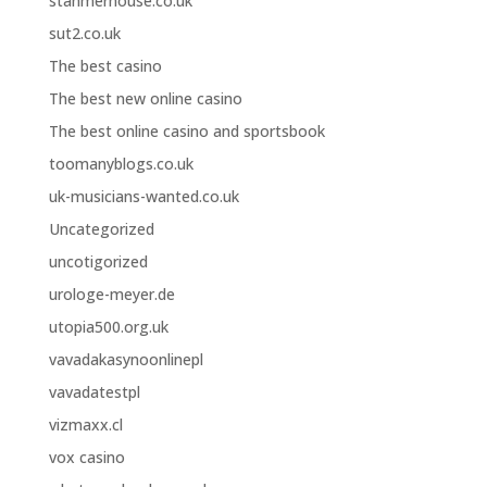
stanmerhouse.co.uk
sut2.co.uk
The best casino
The best new online casino
The best online casino and sportsbook
toomanyblogs.co.uk
uk-musicians-wanted.co.uk
Uncategorized
uncotigorized
urologe-meyer.de
utopia500.org.uk
vavadakasynoonlinepl
vavadatestpl
vizmaxx.cl
vox casino