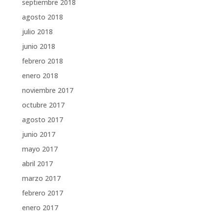
septiembre 2018
agosto 2018
julio 2018
junio 2018
febrero 2018
enero 2018
noviembre 2017
octubre 2017
agosto 2017
junio 2017
mayo 2017
abril 2017
marzo 2017
febrero 2017
enero 2017