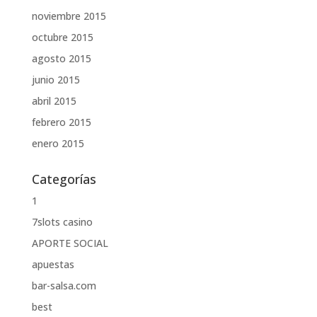
noviembre 2015
octubre 2015
agosto 2015
junio 2015
abril 2015
febrero 2015
enero 2015
Categorías
1
7slots casino
APORTE SOCIAL
apuestas
bar-salsa.com
best