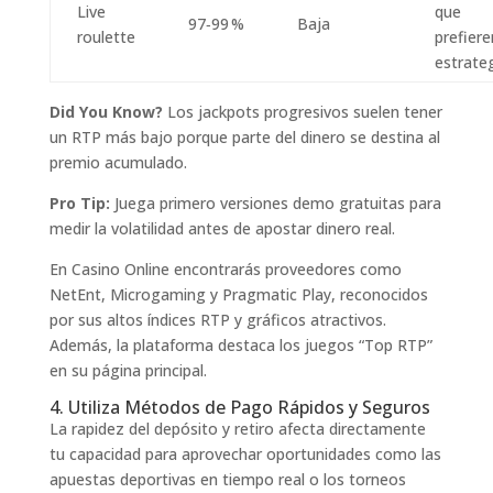
Live
que
97‑99 %
Baja
roulette
prefiere
estrate
Did You Know?
Los jackpots progresivos suelen tener
un RTP más bajo porque parte del dinero se destina al
premio acumulado.
Pro Tip:
Juega primero versiones demo gratuitas para
medir la volatilidad antes de apostar dinero real.
En Casino Online encontrarás proveedores como
NetEnt, Microgaming y Pragmatic Play, reconocidos
por sus altos índices RTP y gráficos atractivos.
Además, la plataforma destaca los juegos “Top RTP”
en su página principal.
4. Utiliza Métodos de Pago Rápidos y Seguros
La rapidez del depósito y retiro afecta directamente
tu capacidad para aprovechar oportunidades como las
apuestas deportivas en tiempo real o los torneos