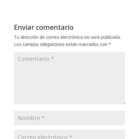
Enviar comentario
Tu dirección de correo electrónico no será publicada.
Los campos obligatorios están marcados con
*