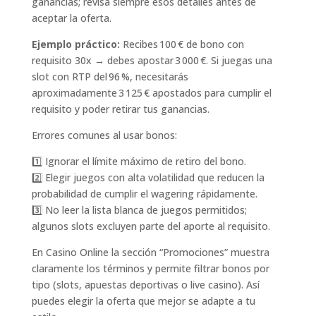
ganancias; revisa siempre esos detalles antes de
aceptar la oferta.
Ejemplo práctico:
Recibes 100 € de bono con
requisito 30x → debes apostar 3 000 €. Si juegas una
slot con RTP del 96 %, necesitarás
aproximadamente 3 125 € apostados para cumplir el
requisito y poder retirar tus ganancias.
Errores comunes al usar bonos:
1️⃣ Ignorar el límite máximo de retiro del bono.
2️⃣ Elegir juegos con alta volatilidad que reducen la
probabilidad de cumplir el wagering rápidamente.
3️⃣ No leer la lista blanca de juegos permitidos;
algunos slots excluyen parte del aporte al requisito.
En Casino Online la sección “Promociones” muestra
claramente los términos y permite filtrar bonos por
tipo (slots, apuestas deportivas o live casino). Así
puedes elegir la oferta que mejor se adapte a tu