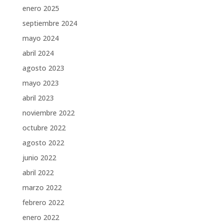
enero 2025
septiembre 2024
mayo 2024
abril 2024
agosto 2023
mayo 2023
abril 2023
noviembre 2022
octubre 2022
agosto 2022
junio 2022
abril 2022
marzo 2022
febrero 2022
enero 2022