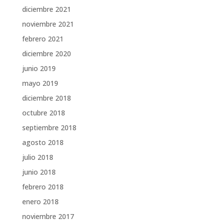
diciembre 2021
noviembre 2021
febrero 2021
diciembre 2020
junio 2019
mayo 2019
diciembre 2018
octubre 2018
septiembre 2018
agosto 2018
julio 2018
junio 2018
febrero 2018
enero 2018
noviembre 2017