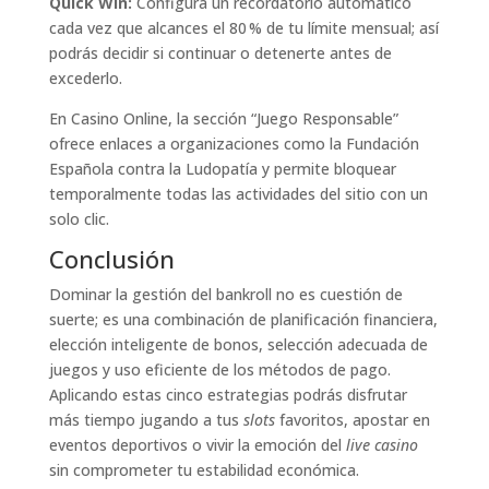
Quick Win:
Configura un recordatorio automático
cada vez que alcances el 80 % de tu límite mensual; así
podrás decidir si continuar o detenerte antes de
excederlo.
En Casino Online, la sección “Juego Responsable”
ofrece enlaces a organizaciones como la Fundación
Española contra la Ludopatía y permite bloquear
temporalmente todas las actividades del sitio con un
solo clic.
Conclusión
Dominar la gestión del bankroll no es cuestión de
suerte; es una combinación de planificación financiera,
elección inteligente de bonos, selección adecuada de
juegos y uso eficiente de los métodos de pago.
Aplicando estas cinco estrategias podrás disfrutar
más tiempo jugando a tus
slots
favoritos, apostar en
eventos deportivos o vivir la emoción del
live casino
sin comprometer tu estabilidad económica.