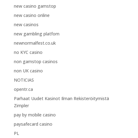
new casino gamstop
new casino online
new casinos
new gambling platfom
newnormalfest.co.uk
no KYC casino
non gamstop casinos
non UK casino
NOTICIAS
opentr.ca
Parhaat Uudet Kasinot Ilman Rekisteröitymistä
Zimpler
pay by mobile casino
paysafecard casino
PL