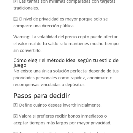
2️⃣ Las tarifas son mínimas comparadas con tarjetas
tradicionales.
3️⃣ El nivel de privacidad es mayor porque solo se
comparte una dirección pública.
Warning: La volatilidad del precio cripto puede afectar
el valor real de tu saldo si lo mantienes mucho tiempo
sin convertirlo.
Cómo elegir el método ideal según tu estilo de
juego
No existe una única solución perfecta; depende de tus
prioridades personales como rapidez, anonimato o
recompensas vinculadas a depósitos.
Pasos para decidir
1️⃣ Define cuánto deseas invertir inicialmente.
2️⃣ Valora si prefieres recibir bonos inmediatos o
aceptar tiempos más largos por mayor privacidad.