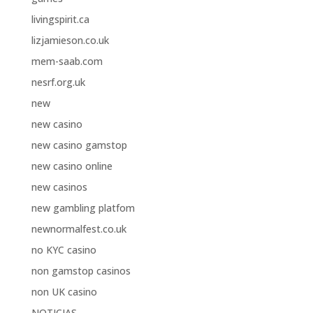
livingspirit.ca
lizjamieson.co.uk
mem-saab.com
nesrf.org.uk
new
new casino
new casino gamstop
new casino online
new casinos
new gambling platfom
newnormalfest.co.uk
no KYC casino
non gamstop casinos
non UK casino
NOTICIAS