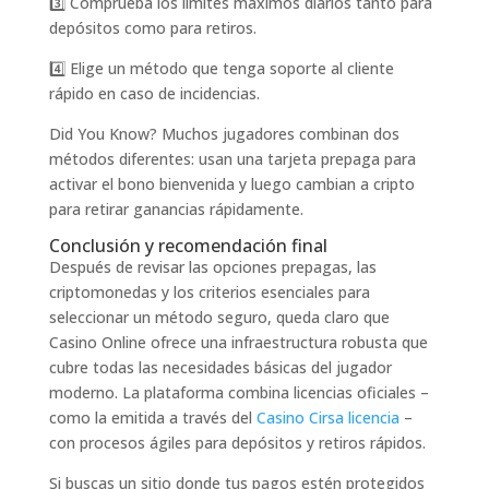
3️⃣ Comprueba los límites máximos diarios tanto para
depósitos como para retiros.
4️⃣ Elige un método que tenga soporte al cliente
rápido en caso de incidencias.
Did You Know? Muchos jugadores combinan dos
métodos diferentes: usan una tarjeta prepaga para
activar el bono bienvenida y luego cambian a cripto
para retirar ganancias rápidamente.
Conclusión y recomendación final
Después de revisar las opciones prepagas, las
criptomonedas y los criterios esenciales para
seleccionar un método seguro, queda claro que
Casino Online ofrece una infraestructura robusta que
cubre todas las necesidades básicas del jugador
moderno. La plataforma combina licencias oficiales –
como la emitida a través del
Casino Cirsa licencia
–
con procesos ágiles para depósitos y retiros rápidos.
Si buscas un sitio donde tus pagos estén protegidos