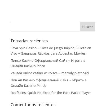
Entradas recientes
Sava Spin Casino – Slots de Juego Rápido, Ruleta en
Vivo y Ganancias Rápidas para Apuestas Móviles
Пинко Казино Официальный Сайт – Играть в
Онлайн Казино Pinco
Vavada online casino w Polsce – metody płatności
Пин Ап Казино Официальный Сайт – Играть в
Онлайн Казино Pin Up
ReefSpins: Quick‑Hit Slots for the Fast‑Paced Player
Comentarios recientes