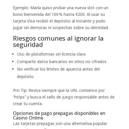
Ejemplo: María quiso probar una nueva slot con un
bono bienvenida del 100 % hasta €200. Al usar su
tarjeta Visa recibió el depósito al instante y pudo
jugar sin demoras ni sospechas sobre su identidad.
Riesgos comunes al ignorar la
seguridad
Uso de plataformas sin licencia clara
Compartir datos bancarios en sitios no cifrados
No verificar los límites de apuesta antes del
depósito
Pro Tip: Revisa siempre que la URL comience por
“https” y busca el sello de juego responsable antes de
crear tu cuenta.
Opciones de pago prepagas disponibles en
Casino Online
Las tarjetas prepagas son una alternativa popular