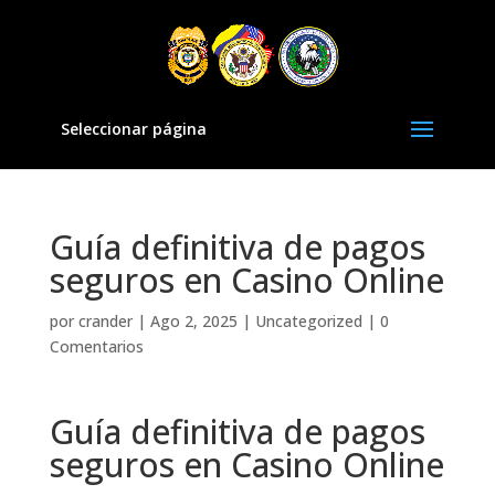
Seleccionar página
Guía definitiva de pagos
seguros en Casino Online
por
crander
|
Ago 2, 2025
|
Uncategorized
|
0
Comentarios
Guía definitiva de pagos
seguros en Casino Online