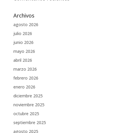
Archivos
agosto 2026
julio 2026
junio 2026
mayo 2026
abril 2026
marzo 2026
febrero 2026
enero 2026
diciembre 2025
noviembre 2025
octubre 2025
septiembre 2025
agosto 2025