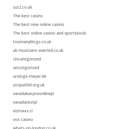
sut2.co.uk
The best casino
The best new online casino
The best online casino and sportsbook
toomanyblogs.co.uk
uk-musicians-wanted.co.uk
Uncategorized
uncotigorized
urologe-meyer.de
utopia500.org.uk
vavadakasynoonlinepl
vavadatestpl
vizmaxx.cl
vox casino
whats-on-london.co.uk