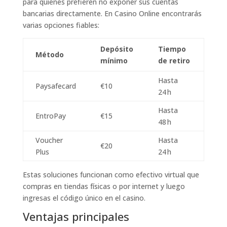
para quienes prefieren no exponer sus cuentas
bancarias directamente. En Casino Online encontrarás
varias opciones fiables:
Depósito
Tiempo
Método
mínimo
de retiro
Hasta
Paysafecard
€10
24 h
Hasta
EntroPay
€15
48 h
Voucher
Hasta
€20
Plus
24 h
Estas soluciones funcionan como efectivo virtual que
compras en tiendas físicas o por internet y luego
ingresas el código único en el casino.
Ventajas principales