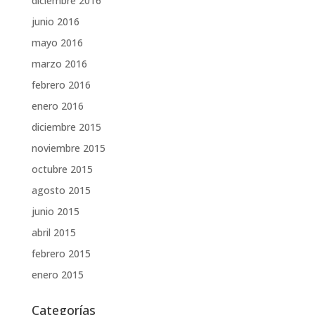
diciembre 2016
junio 2016
mayo 2016
marzo 2016
febrero 2016
enero 2016
diciembre 2015
noviembre 2015
octubre 2015
agosto 2015
junio 2015
abril 2015
febrero 2015
enero 2015
Categorías