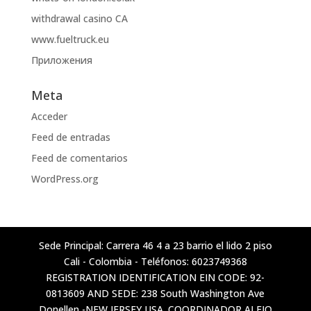
withdrawal casino CA
www.fueltruck.eu
Приложения
Meta
Acceder
Feed de entradas
Feed de comentarios
WordPress.org
Sede Principal: Carrera 46 4 a 23 barrio el lido 2 piso
Cali - Colombia - Teléfonos: 6023749368
REGISTRATION IDENTIFICATION EIN CODE: 92-
0813609 AND SEDE: 238 South Washington Ave
Donellen -NEW JERSEY USA. COORDINADOR ALEJO