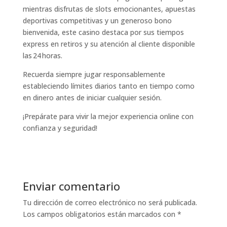
mientras disfrutas de slots emocionantes, apuestas
deportivas competitivas y un generoso bono
bienvenida, este casino destaca por sus tiempos
express en retiros y su atención al cliente disponible
las 24 horas.
Recuerda siempre jugar responsablemente
estableciendo límites diarios tanto en tiempo como
en dinero antes de iniciar cualquier sesión.
¡Prepárate para vivir la mejor experiencia online con
confianza y seguridad!
Enviar comentario
Tu dirección de correo electrónico no será publicada.
Los campos obligatorios están marcados con
*