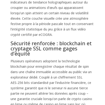
indicateurs de tendance holographiques autour du
croupier ou animations d’œufs qui apparaissent
lorsqu’un spin atteint un certain niveau de volatilité
élevée. Cette couche visuelle crée une atmosphère
festive propre à la période pascale tout en conservant
l’intégrité statistique du jeu grâce à un flux vidéo
crypté certifié par eCOGRA.
Sécurité renforcée : blockchain et
cryptage SSL comme gages
d’équité
Plusieurs opérateurs adoptent la technologie
blockchain pour enregistrer chaque résultat de spin
dans une chaîne immuable accessible au public via un
explorateur dédié. Couplé à un chiffrement SSL
AES‑256 bits standardisé par l’industrie financière, ce
système garantit que ni le serveur ni aucune tierce
partie ne peuvent altérer les données après coup –
une garantie cruciale lorsqu’on parle de crypto casino
en ligne ou même de casino en ligne sans kyc où