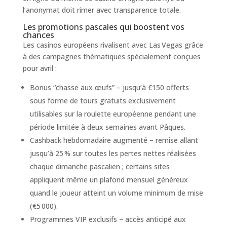
l’anonymat doit rimer avec transparence totale.
Les promotions pascales qui boostent vos
chances
Les casinos européens rivalisent avec Las Vegas grâce
à des campagnes thématiques spécialement conçues
pour avril :
Bonus “chasse aux œufs” – jusqu’à €150 offerts
sous forme de tours gratuits exclusivement
utilisables sur la roulette européenne pendant une
période limitée à deux semaines avant Pâques.
Cashback hebdomadaire augmenté – remise allant
jusqu’à 25 % sur toutes les pertes nettes réalisées
chaque dimanche pascalien ; certains sites
appliquent même un plafond mensuel généreux
quand le joueur atteint un volume minimum de mise
(€5 000).
Programmes VIP exclusifs – accès anticipé aux