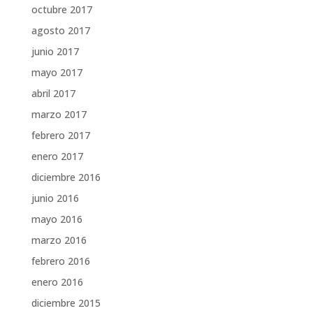
octubre 2017
agosto 2017
junio 2017
mayo 2017
abril 2017
marzo 2017
febrero 2017
enero 2017
diciembre 2016
junio 2016
mayo 2016
marzo 2016
febrero 2016
enero 2016
diciembre 2015