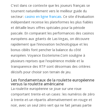
C’est dans ce contexte que les joueurs français se
tournent naturellement vers le meilleur guide du
secteur :
casino en ligne francais
. Ce site d’évaluation
indépendant recense les plateformes les plus fiables
et détaille leurs offres spéciales pour la période
pascale. En comparant les performances des casinos
européens aux géants de Las Vegas, on découvre
rapidement que l’innovation technologique et les
bonus ciblés font pencher la balance du côté
européen. Voyance Esoterisme.Com souligne à
plusieurs reprises que l’expérience mobile et la
transparence des RTP sont désormais des critères
décisifs pour choisir son terrain de jeu.
Les fondamentaux de la roulette européenne
versus la roulette américaine
La roulette européenne se joue sur une roue
comportant trente‑et‑un cases : les numéros de zéro
à trente‑et‑un répartis alternativement en rouge et
noir, avec un seul zéro vert qui ne fait jamais partie