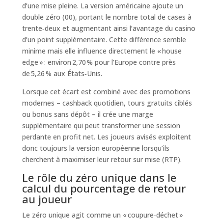
d’une mise pleine. La version américaine ajoute un
double zéro (00), portant le nombre total de cases à
trente‑deux et augmentant ainsi l’avantage du casino
d’un point supplémentaire. Cette différence semble
minime mais elle influence directement le « house
edge » : environ 2,70 % pour l’Europe contre près
de 5,26 % aux États‑Unis.
Lorsque cet écart est combiné avec des promotions
modernes – cashback quotidien, tours gratuits ciblés
ou bonus sans dépôt – il crée une marge
supplémentaire qui peut transformer une session
perdante en profit net. Les joueurs avisés exploitent
donc toujours la version européenne lorsqu’ils
cherchent à maximiser leur retour sur mise (RTP).
Le rôle du zéro unique dans le
calcul du pourcentage de retour
au joueur
Le zéro unique agit comme un « coupure‑déchet »