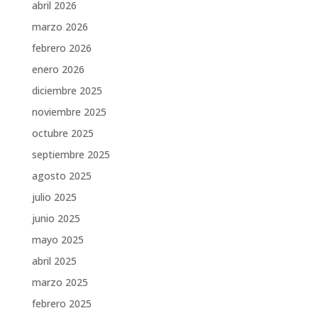
abril 2026
marzo 2026
febrero 2026
enero 2026
diciembre 2025
noviembre 2025
octubre 2025
septiembre 2025
agosto 2025
julio 2025
junio 2025
mayo 2025
abril 2025
marzo 2025
febrero 2025