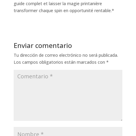
guide complet et laisser la magie printanière
transformer chaque spin en opportunité rentable.*
Enviar comentario
Tu dirección de correo electrónico no será publicada.
Los campos obligatorios están marcados con
*