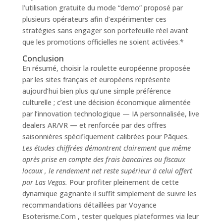
l’utilisation gratuite du mode “demo” proposé par
plusieurs opérateurs afin d’expérimenter ces
stratégies sans engager son portefeuille réel avant
que les promotions officielles ne soient activées.*
Conclusion
En résumé, choisir la roulette européenne proposée
par les sites français et européens représente
aujourd’hui bien plus qu’une simple préférence
culturelle ; c’est une décision économique alimentée
par l’innovation technologique — IA personnalisée, live
dealers AR/VR — et renforcée par des offres
saisonnières spécifiquement calibrées pour Pâques.
Les études chiffrées démontrent clairement que même
après prise en compte des frais bancaires ou fiscaux
locaux , le rendement net reste supérieur à celui offert
par Las Vegas.
Pour profiter pleinement de cette
dynamique gagnante il suffit simplement de suivre les
recommandations détaillées par Voyance
Esoterisme.Com , tester quelques plateformes via leur