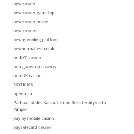
new casino
new casino gamstop
new casino online
new casinos
new gambling platfom
newnormalfest.co.uk
no KYC casino
non gamstop casinos
non UK casino
NOTICIAS
opentr.ca
Parhaat Uudet Kasinot Ilman Rekisteröitymistä
Zimpler
pay by mobile casino
paysafecard casino