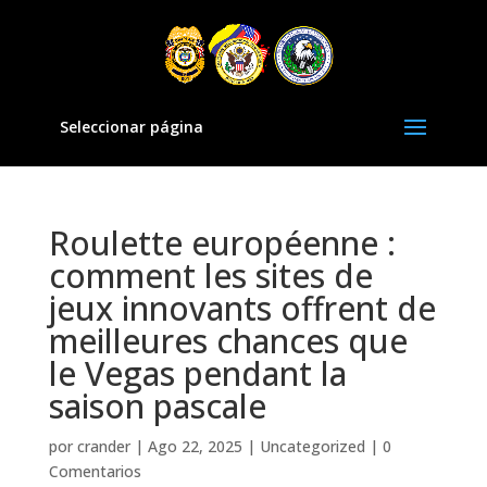
Seleccionar página
Roulette européenne :
comment les sites de
jeux innovants offrent de
meilleures chances que
le Vegas pendant la
saison pascale
por
crander
|
Ago 22, 2025
|
Uncategorized
|
0
Comentarios