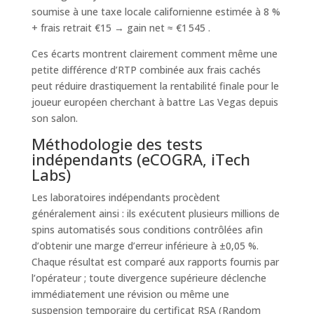
soumise à une taxe locale californienne estimée à 8 %
+ frais retrait €15 → gain net ≈ €1 545 .
Ces écarts montrent clairement comment même une
petite différence d’RTP combinée aux frais cachés
peut réduire drastiquement la rentabilité finale pour le
joueur européen cherchant à battre Las Vegas depuis
son salon.
Méthodologie des tests
indépendants (eCOGRA, iTech
Labs)
Les laboratoires indépendants procèdent
généralement ainsi : ils exécutent plusieurs millions de
spins automatisés sous conditions contrôlées afin
d’obtenir une marge d’erreur inférieure à ±0,05 %.
Chaque résultat est comparé aux rapports fournis par
l’opérateur ; toute divergence supérieure déclenche
immédiatement une révision ou même une
suspension temporaire du certificat RSA (Random