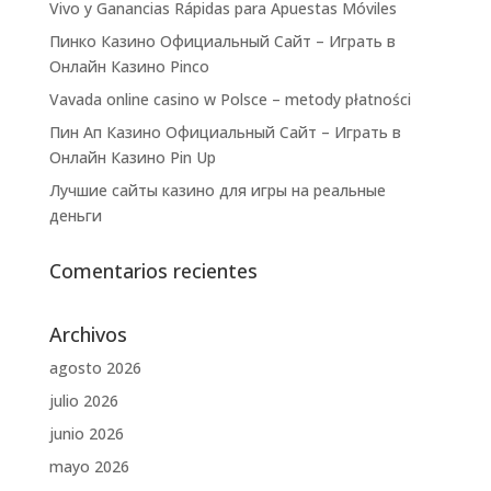
Vivo y Ganancias Rápidas para Apuestas Móviles
Пинко Казино Официальный Сайт – Играть в
Онлайн Казино Pinco
Vavada online casino w Polsce – metody płatności
Пин Ап Казино Официальный Сайт – Играть в
Онлайн Казино Pin Up
Лучшие сайты казино для игры на реальные
деньги
Comentarios recientes
Archivos
agosto 2026
julio 2026
junio 2026
mayo 2026