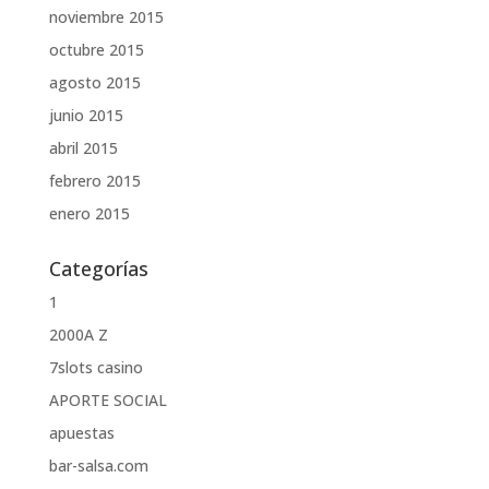
noviembre 2015
octubre 2015
agosto 2015
junio 2015
abril 2015
febrero 2015
enero 2015
Categorías
1
2000A Z
7slots casino
APORTE SOCIAL
apuestas
bar-salsa.com