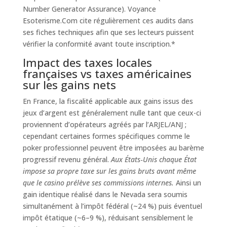
Number Generator Assurance). Voyance
Esoterisme.Com cite régulièrement ces audits dans
ses fiches techniques afin que ses lecteurs puissent
vérifier la conformité avant toute inscription.*
Impact des taxes locales
françaises vs taxes américaines
sur les gains nets
En France, la fiscalité applicable aux gains issus des
jeux d’argent est généralement nulle tant que ceux-ci
proviennent d’opérateurs agréés par l’ARJEL/ANJ ;
cependant certaines formes spécifiques comme le
poker professionnel peuvent être imposées au barème
progressif revenu général.
Aux États‑Unis chaque État
impose sa propre taxe sur les gains bruts avant même
que le casino prélève ses commissions internes.
Ainsi un
gain identique réalisé dans le Nevada sera soumis
simultanément à l’impôt fédéral (~24 %) puis éventuel
impôt étatique (~6–9 %), réduisant sensiblement le