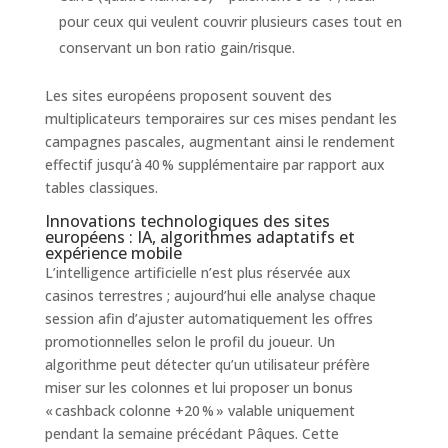
pour ceux qui veulent couvrir plusieurs cases tout en
conservant un bon ratio gain/risque.
Les sites européens proposent souvent des
multiplicateurs temporaires sur ces mises pendant les
campagnes pascales, augmentant ainsi le rendement
effectif jusqu’à 40 % supplémentaire par rapport aux
tables classiques.
Innovations technologiques des sites
européens : IA, algorithmes adaptatifs et
expérience mobile
L’intelligence artificielle n’est plus réservée aux
casinos terrestres ; aujourd’hui elle analyse chaque
session afin d’ajuster automatiquement les offres
promotionnelles selon le profil du joueur. Un
algorithme peut détecter qu’un utilisateur préfère
miser sur les colonnes et lui proposer un bonus
« cashback colonne +20 % » valable uniquement
pendant la semaine précédant Pâques. Cette