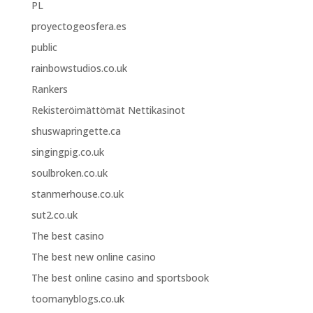
PL
proyectogeosfera.es
public
rainbowstudios.co.uk
Rankers
Rekisteröimättömät Nettikasinot
shuswapringette.ca
singingpig.co.uk
soulbroken.co.uk
stanmerhouse.co.uk
sut2.co.uk
The best casino
The best new online casino
The best online casino and sportsbook
toomanyblogs.co.uk