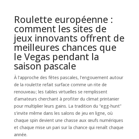
Roulette européenne :
comment les sites de
jeux innovants offrent de
meilleures chances que
le Vegas pendant la
saison pascale
À l’approche des fêtes pascales, l’engouement autour
de la roulette refait surface comme un rite de
renouveau ; les tables virtuelles se remplissent
d’amateurs cherchant à profiter du climat printanier
pour multiplier leurs gains. La tradition du “egg‑hunt”
s’invite même dans les salons de jeu en ligne, où
chaque spin devient une chasse aux œufs numériques
et chaque mise un pari sur la chance qui renaît chaque
année.