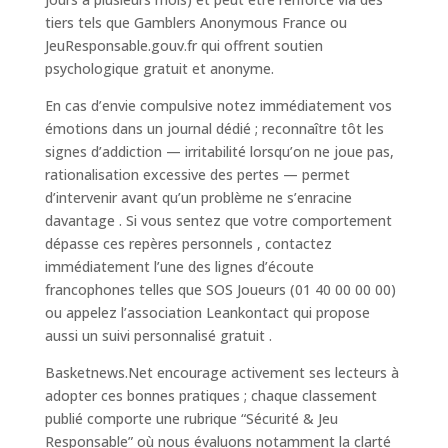
tiers tels que Gamblers Anonymous France ou
JeuResponsable.gouv.fr qui offrent soutien
psychologique gratuit et anonyme.
En cas d’envie compulsive notez immédiatement vos
émotions dans un journal dédié ; reconnaître tôt les
signes d’addiction — irritabilité lorsqu’on ne joue pas,
rationalisation excessive des pertes — permet
d’intervenir avant qu’un problème ne s’enracine
davantage . Si vous sentez que votre comportement
dépasse ces repères personnels , contactez
immédiatement l’une des lignes d’écoute
francophones telles que SOS Joueurs (01 40 00 00 00)
ou appelez l’association Leankontact qui propose
aussi un suivi personnalisé gratuit .
Basketnews.Net encourage activement ses lecteurs à
adopter ces bonnes pratiques ; chaque classement
publié comporte une rubrique “Sécurité & Jeu
Responsable” où nous évaluons notamment la clarté