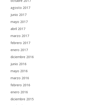
octubre 2017
agosto 2017
junio 2017
mayo 2017
abril 2017
marzo 2017
febrero 2017
enero 2017
diciembre 2016
junio 2016
mayo 2016
marzo 2016
febrero 2016
enero 2016
diciembre 2015