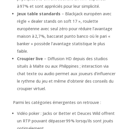
à 97 % et sont appréciés pour leur simplicité.
Jeux table standards
– Blackjack européen avec
règle « dealer stands on soft 17 », roulette
européenne avec seul zéro pour réduire l’avantage
maison à 2,7 %, baccarat punto banco où le pari «
banker » possède l’avantage statistique le plus
faible.
Croupier live
– Diffusion HD depuis des studios
situés à Malte ou aux Philippines ; interaction via
chat texte ou audio permet aux joueurs d’influencer
le rythme du jeu et même d’obtenir des conseils du
croupier virtuel.
Parmi les catégories émergentes on retrouve :
Vidéo poker : Jacks or Better et Deuces Wild offrent
un RTP pouvant dépasser 99 % lorsqu’ils sont joués
optimalement.