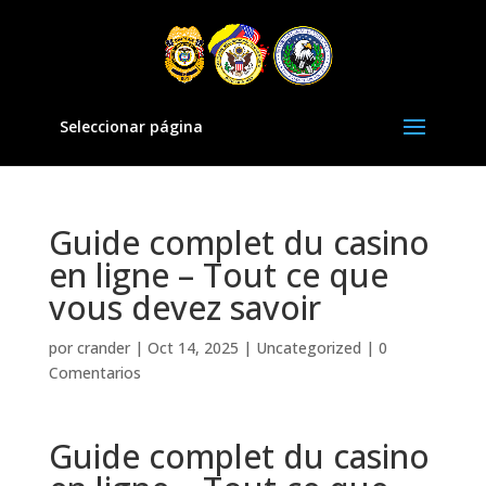
Seleccionar página
Guide complet du casino
en ligne – Tout ce que
vous devez savoir
por
crander
|
Oct 14, 2025
|
Uncategorized
|
0
Comentarios
Guide complet du casino