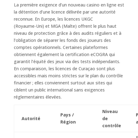
La première exigence d’un nouveau casino en ligne est
la détention d’une licence délivrée par une autorité
reconnue. En Europe, les licences UKGC
(Royaume‑Uni) et MGA (Malte) offrent le plus haut
niveau de protection grâce à des audits réguliers et à
l’obligation de séparer les fonds des joueurs des
comptes opérationnels. Certaines plateformes
obtiennent également la certification eCOGRA qui
garantit l’équité des jeux via des tests indépendants.
En comparaison, les licences de Curaçao sont plus
accessibles mais moins strictes sur le plan du contrôle
financier ; elles conviennent surtout aux sites qui
ciblent un public international sans exigences
réglementaires élevées.
Niveau
Pays /
Autorité
de
Région
contrôle
P