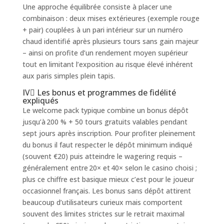
Une approche équilibrée consiste à placer une
combinaison : deux mises extérieures (exemple rouge
+ pair) couplées à un pari intérieur sur un numéro
chaud identifié après plusieurs tours sans gain majeur
– ainsi on profite d’un rendement moyen supérieur
tout en limitant l’exposition au risque élevé inhérent
aux paris simples plein tapis.
IV️⃣ Les bonus et programmes de fidélité
expliqués
Le welcome pack typique combine un bonus dépôt
jusqu’à 200 % + 50 tours gratuits valables pendant
sept jours après inscription. Pour profiter pleinement
du bonus il faut respecter le dépôt minimum indiqué
(souvent €20) puis atteindre le wagering requis –
généralement entre 20× et 40× selon le casino choisi ;
plus ce chiffre est basique mieux c’est pour le joueur
occasionnel français. Les bonus sans dépôt attirent
beaucoup d’utilisateurs curieux mais comportent
souvent des limites strictes sur le retrait maximal