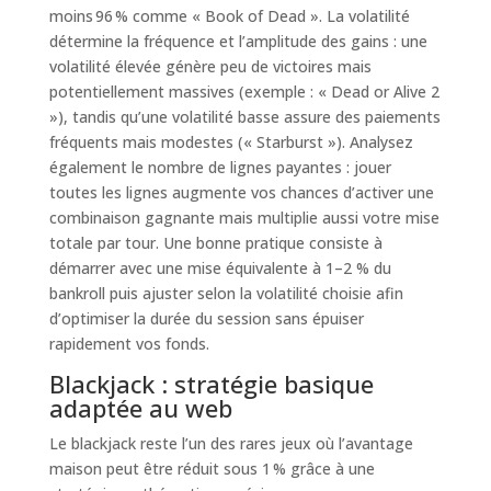
moins 96 % comme « Book of Dead ». La volatilité
détermine la fréquence et l’amplitude des gains : une
volatilité élevée génère peu de victoires mais
potentiellement massives (exemple : « Dead or Alive 2
»), tandis qu’une volatilité basse assure des paiements
fréquents mais modestes (« Starburst »). Analysez
également le nombre de lignes payantes : jouer
toutes les lignes augmente vos chances d’activer une
combinaison gagnante mais multiplie aussi votre mise
totale par tour. Une bonne pratique consiste à
démarrer avec une mise équivalente à 1–2 % du
bankroll puis ajuster selon la volatilité choisie afin
d’optimiser la durée du session sans épuiser
rapidement vos fonds.
Blackjack : stratégie basique
adaptée au web
Le blackjack reste l’un des rares jeux où l’avantage
maison peut être réduit sous 1 % grâce à une