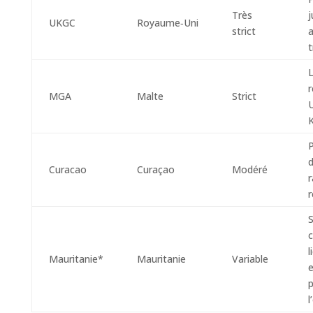
Très
j
UKGC
Royaume‑Uni
strict
a
t
MGA
Malte
Strict
U
K
d
Curacao
Curaçao
Modéré
r
r
l
Mauritanie*
Mauritanie
Variable
p
l