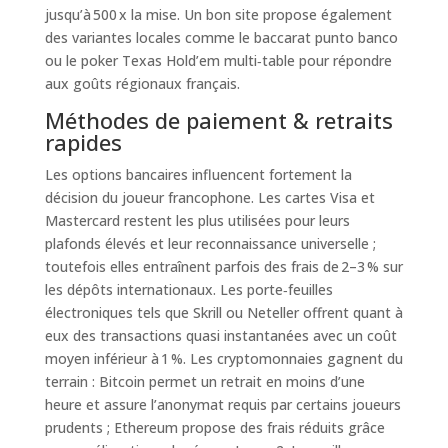
jusqu’à 500 x la mise. Un bon site propose également
des variantes locales comme le baccarat punto banco
ou le poker Texas Hold’em multi‑table pour répondre
aux goûts régionaux français.
Méthodes de paiement & retraits
rapides
Les options bancaires influencent fortement la
décision du joueur francophone. Les cartes Visa et
Mastercard restent les plus utilisées pour leurs
plafonds élevés et leur reconnaissance universelle ;
toutefois elles entraînent parfois des frais de 2–3 % sur
les dépôts internationaux. Les porte‑feuilles
électroniques tels que Skrill ou Neteller offrent quant à
eux des transactions quasi instantanées avec un coût
moyen inférieur à 1 %. Les cryptomonnaies gagnent du
terrain : Bitcoin permet un retrait en moins d’une
heure et assure l’anonymat requis par certains joueurs
prudents ; Ethereum propose des frais réduits grâce