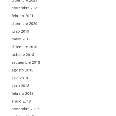
diciembre 2021
noviembre 2021
febrero 2021
diciembre 2020
junio 2019
mayo 2019
diciembre 2018
octubre 2018
septiembre 2018
agosto 2018
julio 2018
junio 2018
febrero 2018
enero 2018
noviembre 2017