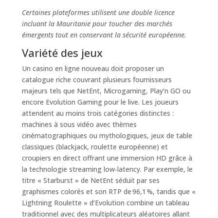
Certaines plateformes utilisent une double licence
incluant la Mauritanie pour toucher des marchés
émergents tout en conservant la sécurité européenne.
Variété des jeux
Un casino en ligne nouveau doit proposer un
catalogue riche couvrant plusieurs fournisseurs
majeurs tels que NetEnt, Microgaming, Play’n GO ou
encore Evolution Gaming pour le live. Les joueurs
attendent au moins trois catégories distinctes :
machines à sous vidéo avec thèmes
cinématographiques ou mythologiques, jeux de table
classiques (blackjack, roulette européenne) et
croupiers en direct offrant une immersion HD grâce à
la technologie streaming low‑latency. Par exemple, le
titre « Starburst » de NetEnt séduit par ses
graphismes colorés et son RTP de 96,1 %, tandis que «
Lightning Roulette » d’Evolution combine un tableau
traditionnel avec des multiplicateurs aléatoires allant