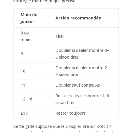
stratégie mathématique précise :
Main du
Action recommandée
joueur
8 ou
Tirer
moins
Doubler si dealer montre 3–
9
6 sinon tirer
Doubler si dealer montre 2–
10
9 sinon tirer
11
Doubler sauf contre As
Rester si dealer montre 4–6
12–16
sinon tirer
≥17
Rester toujours
Cette grille suppose que le croupier tire sur soft 17