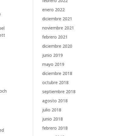
febrero 2022
enero 2022
e
diciembre 2021
noviembre 2021
pel
ett
febrero 2021
diciembre 2020
junio 2019
mayo 2019
diciembre 2018
octubre 2018
 och
septiembre 2018
agosto 2018
julio 2018
junio 2018
febrero 2018
ed