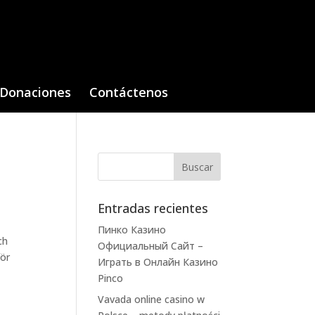
Donaciones
Contáctenos
Entradas recientes
Пинко Казино
ch
Официальный Сайт –
för
Играть в Онлайн Казино
Pinco
Vavada online casino w