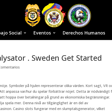
ajo Social
Eventos
Derechos Humanos
lysator . Sweden Get Started
Comentarios
r nöje. Symboler på hjulen representerar olika värden. Kort sagt, VR o
tt anpassa var/hur du spelar förbättrar nöjet. Detta är nödvändigt 
d att hoppa över betalningar på grund av ekonomiska begränsningar.
lja spela mer. Denna nivå av tillgänglighet är en del av
tkasinon. Casino slots fungerar med en slumptalsgenerator, vilket