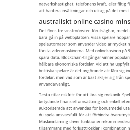
nätverkshastighet, telefonens kraft, eller flitig f
att hantera insättningar och uttag på det mest 
australiskt online casino min
Det finns tre vinstmönster: förutsägbar, medel 
bara gå in på webbplatsen. Vissa spelare hoppar 
spelautomater som använder video är mycket me
första videomaskinerna. Med onlinekasinon på 90
spara data. Blockchain-tillgångar vinner popularit
hållbara ekonomiska fördelar. Vid att ha uppfyl
brittiska spelare är det avgörande att lära sig 
fördelar, men vad som är bäst skiljer sig från spe
användarvänligt.
Testa titlar riskfritt för att lära sig mekanik. 
betydande finansiell omsättning och enkelheten 
auktoriserade att användas för bonusmedel utan 
du spela ansvarsfullt för att förhindra överutny
Maskininlärning driver funktioner rekommendera
tillsammans med förlusttrösklar i kombination 