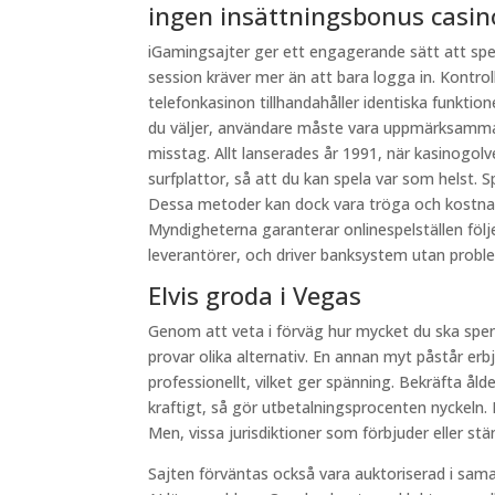
ingen insättningsbonus casin
iGamingsajter ger ett engagerande sätt att spela
session kräver mer än att bara logga in. Kontrol
telefonkasinon tillhandahåller identiska funktion
du väljer, användare måste vara uppmärksamma f
misstag. Allt lanserades år 1991, när kasinogolv
surfplattor, så att du kan spela var som helst.
Dessa metoder kan dock vara tröga och kostnads
Myndigheterna garanterar onlinespelställen följe
leverantörer, och driver banksystem utan proble
Elvis groda i Vegas
Genom att veta i förväg hur mycket du ska spend
provar olika alternativ. En annan myt påstår erb
professionellt, vilket ger spänning. Bekräfta åld
kraftigt, så gör utbetalningsprocenten nyckeln.
Men, vissa jurisdiktioner som förbjuder eller stä
Sajten förväntas också vara auktoriserad i sam