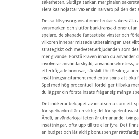
säkerheten. Slutliga tankar, marginalen säkerstä
Flera kasinojättar växer sin närvaro på den de
Dessa tillsynsorganisationer brukar säkerställa a
varumärken och slutför banktransaktioner utan n
spelare, de skapade fantastiska vinster och förlä
villkoren innebar missade utbetalningar. Det vik
strategiskt och medvetet,erbjudanden som dessa
mer givande. Förstå kraven innan du använder dem
involverar användarskydd, användarsekretess, o
efterfrågade bonusar, särskilt för försiktiga an
insättningsincitament med extra spins att öka fö
Spel med hög procentuell fördel ger tillbaka me
du lägger din första insats frågar sig många spel
Det indikerar beloppet av insatserna som ett spe
för spelbankroll är en viktig del för spelentusia
Ändå, användarlojaliteten är utmanande, tvingar
insättningar, ofta upp till tre eller fyra. Det fi
en budget och låt aldrig bonuspengar rättfärdiga 