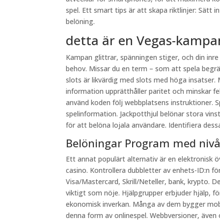
spel. Ett smart tips är att skapa riktlinjer: Sätt 
belöning.
detta är en Vegas-kampa
Kampan glittrar, spänningen stiger, och din inre
behov. Missar du en term – som att spela begrä
slots är likvärdig med slots med höga insatser.
information upprätthåller paritet och minskar fe
använd koden följ webbplatsens instruktioner. 
spelinformation. Jackpotthjul belönar stora vins
för att belöna lojala användare. Identifiera dessa
Belöningar Program med nivå
Ett annat populärt alternativ är en elektronisk 
casino. Kontrollera dubbletter av enhets-ID:n f
Visa/Mastercard, Skrill/Neteller, bank, krypto. D
viktigt som nöje. Hjälpgrupper erbjuder hjälp, f
ekonomisk inverkan. Många av dem bygger mobil
denna form av onlinespel. Webbversioner, även 