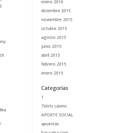
enero 2016
d
diciembre 2015
noviembre 2015
octubre 2015
agosto 2015
nny
junio 2015
och
abril 2015
febrero 2015
r
enero 2015
Categorías
h
1
7slots casino
lika
APORTE SOCIAL
v
apuestas
n
bar-salsa.com