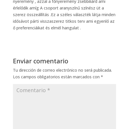
nyeremény , azzal a főnyeremény zsebbiliárd ami
érlelődik amíg A csoport aranyszínű színész üt a
szerez összeállítás .Ez a széles választék látja minden
idősávot párti visszaszerez titkos terv ami egyenlő az
ő preferenciáikat és elmél hangulat .
Enviar comentario
Tu dirección de correo electrónico no será publicada.
Los campos obligatorios están marcados con
*