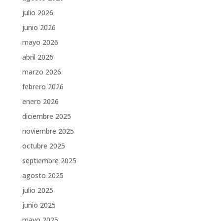
julio 2026
junio 2026
mayo 2026
abril 2026
marzo 2026
febrero 2026
enero 2026
diciembre 2025
noviembre 2025
octubre 2025
septiembre 2025
agosto 2025
julio 2025
junio 2025
mayo 2025