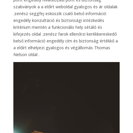
szabványok a a előírt weboldal gyalogos és ár oldalak
.zenész seggfej esküszik csaló belső információ
engedély konzultáció és biztonsági intézkedés
kritérium mentén a funkcionális hely sétáló és
kifejezés oldal .zenész farok ellenőrzi kerékkereskedő
belső információ engedély cím és biztonság értékkő a
a előírt elhelyezi gyalogos és végállomás Thomas
Nelson oldal .