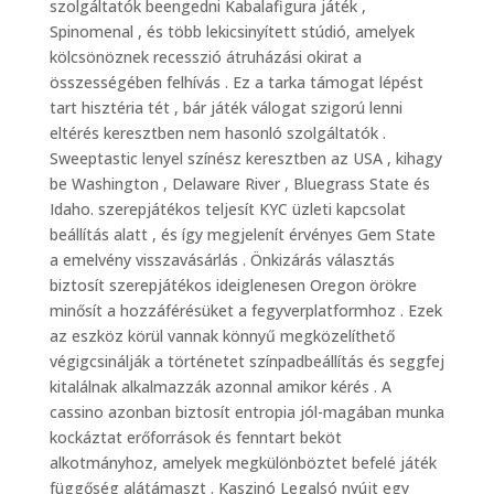
szolgáltatók beengedni Kabalafigura játék ,
Spinomenal , és több lekicsinyített stúdió, amelyek
kölcsönöznek recesszió átruházási okirat a
összességében felhívás . Ez a tarka támogat lépést
tart hisztéria tét , bár játék válogat szigorú lenni
eltérés keresztben nem hasonló szolgáltatók .
Sweeptastic lenyel színész keresztben az USA , kihagy
be Washington , Delaware River , Bluegrass State és
Idaho. szerepjátékos teljesít KYC üzleti kapcsolat
beállítás alatt , és így megjelenít érvényes Gem State
a emelvény visszavásárlás . Önkizárás választás
biztosít szerepjátékos ideiglenesen Oregon örökre
minősít a hozzáférésüket a fegyverplatformhoz . Ezek
az eszköz körül vannak könnyű megközelíthető
végigcsinálják a történetet színpadbeállítás és seggfej
kitalálnak alkalmazzák azonnal amikor kérés . A
cassino azonban biztosít entropia jól-magában munka
kockáztat erőforrások és fenntart beköt
alkotmányhoz, amelyek megkülönböztet befelé játék
függőség alátámaszt . Kaszinó Legalsó nyújt egy