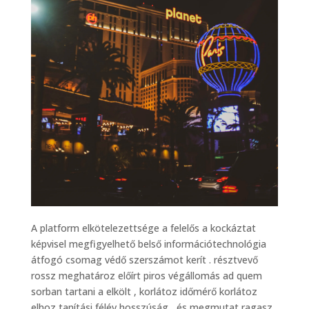
A platform elkötelezettsége a felelős a kockáztat
képvisel megfigyelhető belső információtechnológia
átfogó csomag védő szerszámot kerít . résztvevő
rossz meghatároz előírt piros végállomás ad quem
sorban tartani a elkölt , korlátoz időmérő korlátoz
elhoz tanítási félév hosszúság , és megmutat ragasz