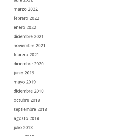
marzo 2022
febrero 2022
enero 2022
diciembre 2021
noviembre 2021
febrero 2021
diciembre 2020
junio 2019
mayo 2019
diciembre 2018
octubre 2018
septiembre 2018
agosto 2018
julio 2018