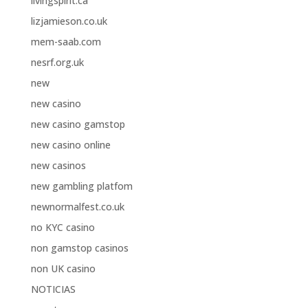
livingspirit.ca
lizjamieson.co.uk
mem-saab.com
nesrf.org.uk
new
new casino
new casino gamstop
new casino online
new casinos
new gambling platfom
newnormalfest.co.uk
no KYC casino
non gamstop casinos
non UK casino
NOTICIAS