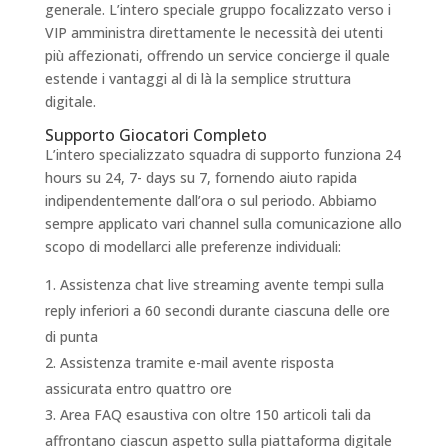
generale. L’intero speciale gruppo focalizzato verso i
VIP amministra direttamente le necessità dei utenti
più affezionati, offrendo un service concierge il quale
estende i vantaggi al di là la semplice struttura
digitale.
Supporto Giocatori Completo
L’intero specializzato squadra di supporto funziona 24
hours su 24, 7- days su 7, fornendo aiuto rapida
indipendentemente dall’ora o sul periodo. Abbiamo
sempre applicato vari channel sulla comunicazione allo
scopo di modellarci alle preferenze individuali:
Assistenza chat live streaming avente tempi sulla
reply inferiori a 60 secondi durante ciascuna delle ore
di punta
Assistenza tramite e-mail avente risposta
assicurata entro quattro ore
Area FAQ esaustiva con oltre 150 articoli tali da
affrontano ciascun aspetto sulla piattaforma digitale