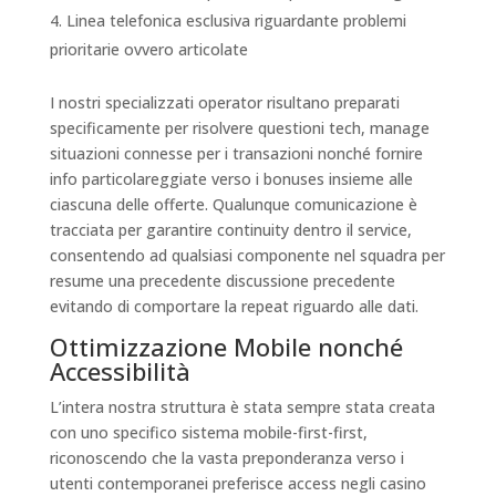
Linea telefonica esclusiva riguardante problemi
prioritarie ovvero articolate
I nostri specializzati operator risultano preparati
specificamente per risolvere questioni tech, manage
situazioni connesse per i transazioni nonché fornire
info particolareggiate verso i bonuses insieme alle
ciascuna delle offerte. Qualunque comunicazione è
tracciata per garantire continuity dentro il service,
consentendo ad qualsiasi componente nel squadra per
resume una precedente discussione precedente
evitando di comportare la repeat riguardo alle dati.
Ottimizzazione Mobile nonché
Accessibilità
L’intera nostra struttura è stata sempre stata creata
con uno specifico sistema mobile-first-first,
riconoscendo che la vasta preponderanza verso i
utenti contemporanei preferisce access negli casino