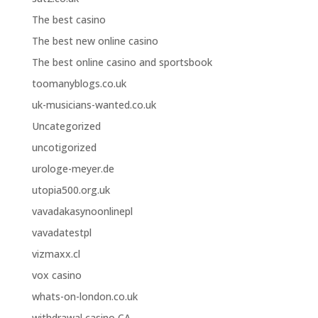
The best casino
The best new online casino
The best online casino and sportsbook
toomanyblogs.co.uk
uk-musicians-wanted.co.uk
Uncategorized
uncotigorized
urologe-meyer.de
utopia500.org.uk
vavadakasynoonlinepl
vavadatestpl
vizmaxx.cl
vox casino
whats-on-london.co.uk
withdrawal casino CA