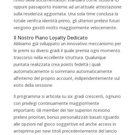
oppure passaporto insieme ad un’attuale attestazione
sulla residenza aggiornata. Una sola time conclusa la
totale verifica identità primo, gli ulteriori prelievi futuri
vengono gestiti molto maggiormente velocemente.
Il Nostro Piano Loyalty Dedicato
Abbiamo già sviluppato un innovativo meccanismo per
le premi su diversi gradi il quale premia ogni momento
trascorso nella eccellente struttura. Qualunque
puntata realizzata crea points fedeltà i quali
automaticamente si sommano automaticamente
all’interno del proprio account, indipendentemente sul
esito della sessione.
Il programma si articola su six gradi crescenti, ognuno
con privilegi continuamente maggiormente
importanti. Gli member dei tier superiori ricevono
prelievi prioritari, bonus personalizzati basati riguardo
alle opzioni nel gioco soggettive ed anche access in
anteprima per new titoli precedentemente del lancio