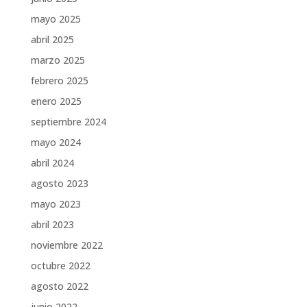
mayo 2025
abril 2025
marzo 2025
febrero 2025
enero 2025
septiembre 2024
mayo 2024
abril 2024
agosto 2023
mayo 2023
abril 2023
noviembre 2022
octubre 2022
agosto 2022
junio 2022