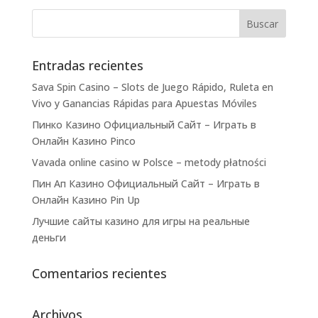
Entradas recientes
Sava Spin Casino – Slots de Juego Rápido, Ruleta en
Vivo y Ganancias Rápidas para Apuestas Móviles
Пинко Казино Официальный Сайт – Играть в
Онлайн Казино Pinco
Vavada online casino w Polsce – metody płatności
Пин Ап Казино Официальный Сайт – Играть в
Онлайн Казино Pin Up
Лучшие сайты казино для игры на реальные
деньги
Comentarios recientes
Archivos