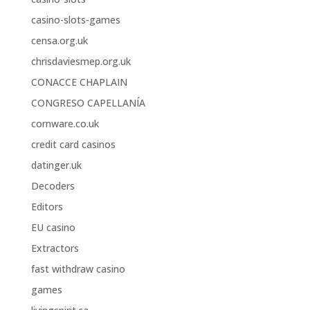
casino-slots-games
censa.org.uk
chrisdaviesmep.org.uk
CONACCE CHAPLAIN
CONGRESO CAPELLANÍA
cornware.co.uk
credit card casinos
datinger.uk
Decoders
Editors
EU casino
Extractors
fast withdraw casino
games