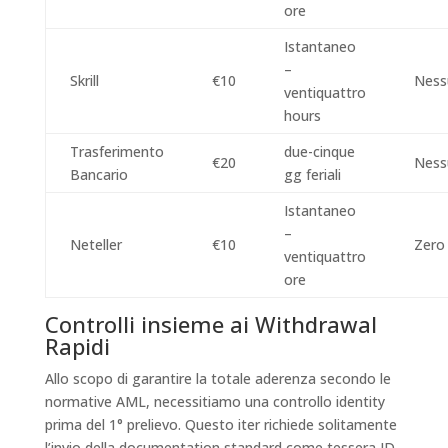
ore
Istantaneo
–
Skrill
€10
Ness
ventiquattro
hours
Trasferimento
due-cinque
€20
Ness
Bancario
gg feriali
Istantaneo
–
Neteller
€10
Zero
ventiquattro
ore
Controlli insieme ai Withdrawal
Rapidi
Allo scopo di garantire la totale aderenza secondo le
normative AML, necessitiamo una controllo identity
prima del 1° prelievo. Questo iter richiede solitamente
l’invio della documentation standard come tessera ID