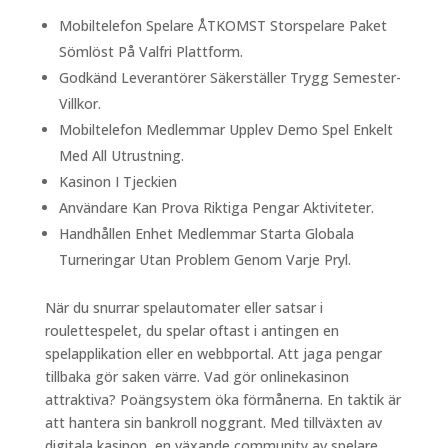
Mobiltelefon Spelare ÅTKOMST Storspelare Paket
Sömlöst På Valfri Plattform.
Godkänd Leverantörer Säkerställer Trygg Semester-
Villkor.
Mobiltelefon Medlemmar Upplev Demo Spel Enkelt
Med All Utrustning.
Kasinon I Tjeckien
Användare Kan Prova Riktiga Pengar Aktiviteter.
Handhållen Enhet Medlemmar Starta Globala
Turneringar Utan Problem Genom Varje Pryl.
När du snurrar spelautomater eller satsar i
roulettespelet, du spelar oftast i antingen en
spelapplikation eller en webbportal. Att jaga pengar
tillbaka gör saken värre. Vad gör onlinekasinon
attraktiva? Poängsystem öka förmånerna. En taktik är
att hantera sin bankroll noggrant. Med tillväxten av
digitala kasinon, en växande community av spelare