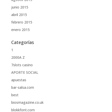
junio 2015
abril 2015
febrero 2015
enero 2015
Categorías
1
2000A Z
7slots casino
APORTE SOCIAL
apuestas
bar-salsa.com
best
biosmagazine.co.uk
blokkfont.com