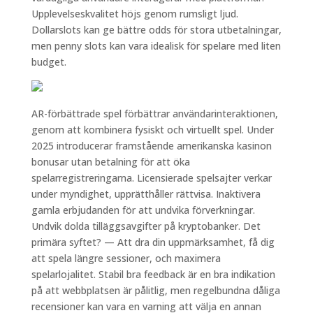
Upplevelseskvalitet höjs genom rumsligt ljud.
Dollarslots kan ge bättre odds för stora utbetalningar,
men penny slots kan vara idealisk för spelare med liten
budget.
AR-förbättrade spel förbättrar användarinteraktionen,
genom att kombinera fysiskt och virtuellt spel. Under
2025 introducerar framstående amerikanska kasinon
bonusar utan betalning för att öka
spelarregistreringarna. Licensierade spelsajter verkar
under myndighet, upprätthåller rättvisa. Inaktivera
gamla erbjudanden för att undvika förverkningar.
Undvik dolda tilläggsavgifter på kryptobanker. Det
primära syftet? — Att dra din uppmärksamhet, få dig
att spela längre sessioner, och maximera
spelarlojalitet. Stabil bra feedback är en bra indikation
på att webbplatsen är pålitlig, men regelbundna dåliga
recensioner kan vara en varning att välja en annan