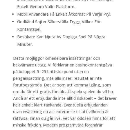
Enkelt Genom Valfri Plattform.
Mobil Användare Få Enkelt Åtkomst På Varje Pryl.
Godkänd Sajter Säkerställa Trygg Villkor För
Kontantspel.
Besökare Kan Njuta Av Dagliga Spel På Några
Minuter.
Detta möjliggör omedelbara insättningar och
bekvämare uttag. Vi förklarar en casinokontantgåva
på beloppet 5–25 brittiska pund utan en
pengainsättning. Inte alla inser, resultat är inte
förutbestämda. Det är som att komma igång, som
om du får ett gratis försök att spela spelen du vill ha.
Ändå är ett erbjudande inte alltid riskabelt – det kräver
helt enkelt klart tänkande. Eventuella erbjudanden
utan insättning du accepterar se till att villkoren är
rättvisa. Innan du går live, vet var oddsen finns för att
minska friktion. Modern programvara förändrar