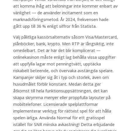
att komma ihåg att belöningar inte kommer enbart av
vänlighet — de använder incitament som en
marknadsföringsmetod. År 2024, frekvensen hade
gått upp till 36 % enligt siffror från Statista.
Välj pålitliga kassörsalternativ såsom Visa/Mastercard,
plånböcker, bank, krypto. Men RTP är långsiktig, inte
omedelbart. Det är här det blir komplicerat —
onlinekasinon måste enligt lag behålla vissa uppgifter
att uppfylla lagar mot penningtvätt, upptäcka
riskabelt beteende, och övervaka avstängda spelare.
Kampanjer skiljer sig åt i typ och storlek, även om
huvudmålet förblir konstant. Medan detta ger
åtkomst till hela funktionsuppsättningen, det kan
skapa skrymma menyer eller proppfulla layouter på
mobiltelefoner. Licensierade spelplattformar
implementerar verktyg för rättvist spel för att hålla
spelen ärliga. Använda Normal för ett gratisspel
istället för SNR minska avkastning! Detta erbjudande