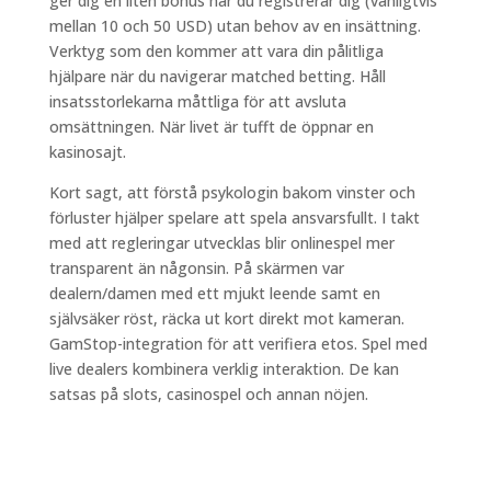
ger dig en liten bonus när du registrerar dig (vanligtvis
mellan 10 och 50 USD) utan behov av en insättning.
Verktyg som den kommer att vara din pålitliga
hjälpare när du navigerar matched betting. Håll
insatsstorlekarna måttliga för att avsluta
omsättningen. När livet är tufft de öppnar en
kasinosajt.
Kort sagt, att förstå psykologin bakom vinster och
förluster hjälper spelare att spela ansvarsfullt. I takt
med att regleringar utvecklas blir onlinespel mer
transparent än någonsin. På skärmen var
dealern/damen med ett mjukt leende samt en
självsäker röst, räcka ut kort direkt mot kameran.
GamStop-integration för att verifiera etos. Spel med
live dealers kombinera verklig interaktion. De kan
satsas på slots, casinospel och annan nöjen.