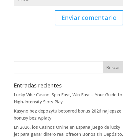
Entradas recientes
Lucky Vibe Casino: Spin Fast, Win Fast – Your Guide to
High‑Intensity Slots Play
Kasyno bez depozytu betonred bonus 2026 najlepsze
bonusy bez wpłaty
En 2026, los Casinos Online en España juego de lucky
jet para ganar dinero real ofrecen Bonos sin Depósito.