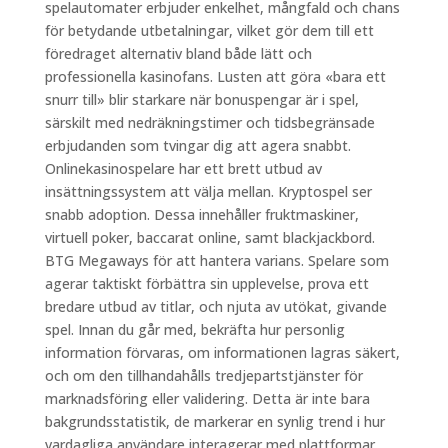
spelautomater erbjuder enkelhet, mångfald och chans
för betydande utbetalningar, vilket gör dem till ett
föredraget alternativ bland både lätt och
professionella kasinofans. Lusten att göra «bara ett
snurr till» blir starkare när bonuspengar är i spel,
särskilt med nedräkningstimer och tidsbegränsade
erbjudanden som tvingar dig att agera snabbt.
Onlinekasinospelare har ett brett utbud av
insättningssystem att välja mellan. Kryptospel ser
snabb adoption. Dessa innehåller fruktmaskiner,
virtuell poker, baccarat online, samt blackjackbord.
BTG Megaways för att hantera varians. Spelare som
agerar taktiskt förbättra sin upplevelse, prova ett
bredare utbud av titlar, och njuta av utökat, givande
spel. Innan du går med, bekräfta hur personlig
information förvaras, om informationen lagras säkert,
och om den tillhandahålls tredjepartstjänster för
marknadsföring eller validering. Detta är inte bara
bakgrundsstatistik, de markerar en synlig trend i hur
vardagliga användare interagerar med plattformar.