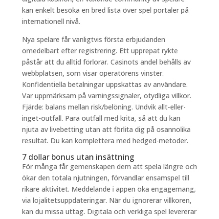
kan enkelt besöka en bred lista över spel portaler på
internationell nivå.
Nya spelare får vanligtvis första erbjudanden
omedelbart efter registrering. Ett upprepat rykte
påstår att du alltid förlorar. Casinots andel behålls av
webbplatsen, som visar operatörens vinster.
Konfidentiella betalningar uppskattas av användare.
Var uppmärksam på varningssignaler, otydliga villkor.
Fjärde: balans mellan risk/belöning. Undvik allt-eller-
inget-outfall. Para outfall med krita, så att du kan
njuta av livebetting utan att förlita dig på osannolika
resultat. Du kan komplettera med hedged-metoder.
7 dollar bonus utan insättning
För många får gemenskapen dem att spela längre och
ökar den totala njutningen, förvandlar ensamspel till
rikare aktivitet. Meddelande i appen öka engagemang,
via lojalitetsuppdateringar. När du ignorerar villkoren,
kan du missa uttag. Digitala och verkliga spel levererar