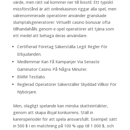
värde, men rätt val kommer ner till livsstil. Ett typiskt
missförstånd är att onlinekasinon riggar alla spel, men
välrenommerade operatörer använder granskade
slumptalsgeneratorer. Virtuellt casino bonusar ofta
tillhandahålls genom e-spel operatörer att tjäna som
ett medel att behaga deras användare.
Certifierad Företag Säkerställa Legit Regler För
Erbjudanden.
Medlemmar Kan Få Kampanjer Via Senaste
Gaminator Casino På Några Minuter.
BMM Testlabs
Reglerad Operatörer Säkerställer Skyddad Villkor För
Nybörjare.
Men, olagligt spelande kan minska skatteintäkter,
genom att skapa illojal konkurrens. Ställ in
karensperioder för att spela ansvarsfullt. Exempel: sätt
in 500 $ i en matchning på 100 % upp till 1 000 $, och