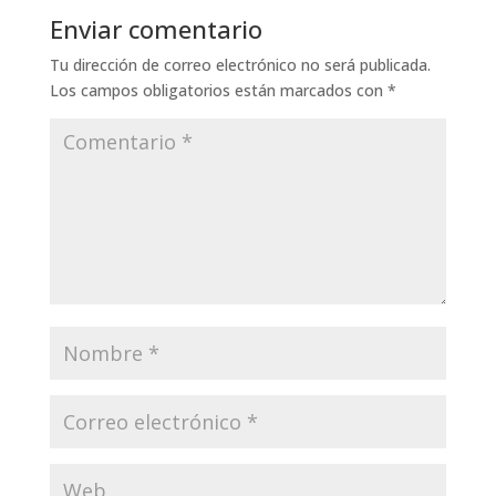
Enviar comentario
Tu dirección de correo electrónico no será publicada.
Los campos obligatorios están marcados con
*