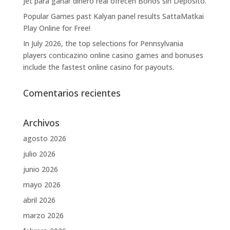
jet para ganar dinero real ofrecen Bonos sin Depósito.
Popular Games past Kalyan panel results SattaMatkai
Play Online for Free!
In July 2026, the top selections for Pennsylvania
players conticazino online casino games and bonuses
include the fastest online casino for payouts.
Comentarios recientes
Archivos
agosto 2026
julio 2026
junio 2026
mayo 2026
abril 2026
marzo 2026