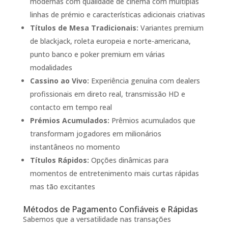
modernas com qualidade de cinema com múltiplas
linhas de prémio e características adicionais criativas
Títulos de Mesa Tradicionais:
Variantes premium
de blackjack, roleta europeia e norte-americana,
punto banco e poker premium em várias
modalidades
Cassino ao Vivo:
Experiência genuína com dealers
profissionais em direto real, transmissão HD e
contacto em tempo real
Prémios Acumulados:
Prêmios acumulados que
transformam jogadores em milionários
instantâneos no momento
Títulos Rápidos:
Opções dinâmicas para
momentos de entretenimento mais curtas rápidas
mas tão excitantes
Métodos de Pagamento Confiáveis e Rápidas
Sabemos que a versatilidade nas transações