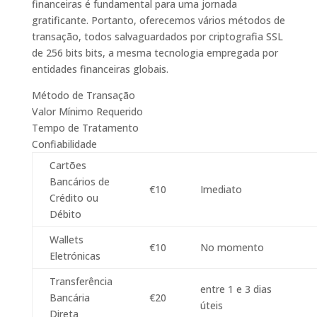
financeiras é fundamental para uma jornada
gratificante. Portanto, oferecemos vários métodos de
transação, todos salvaguardados por criptografia SSL
de 256 bits bits, a mesma tecnologia empregada por
entidades financeiras globais.
Método de Transação
Valor Mínimo Requerido
Tempo de Tratamento
Confiabilidade
Cartões
Bancários de
€10
Imediato
Crédito ou
Débito
Wallets
€10
No momento
Eletrónicas
Transferência
entre 1 e 3 dias
Bancária
€20
úteis
Direta