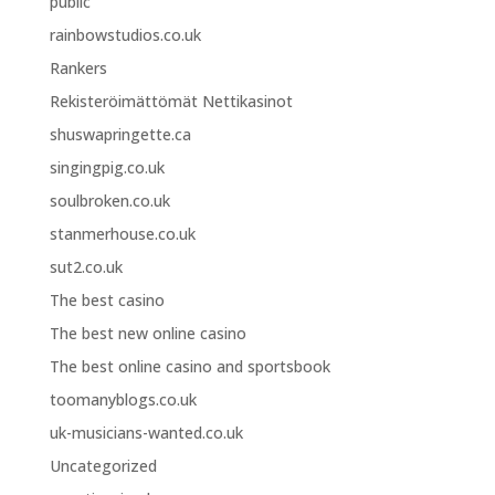
public
rainbowstudios.co.uk
Rankers
Rekisteröimättömät Nettikasinot
shuswapringette.ca
singingpig.co.uk
soulbroken.co.uk
stanmerhouse.co.uk
sut2.co.uk
The best casino
The best new online casino
The best online casino and sportsbook
toomanyblogs.co.uk
uk-musicians-wanted.co.uk
Uncategorized