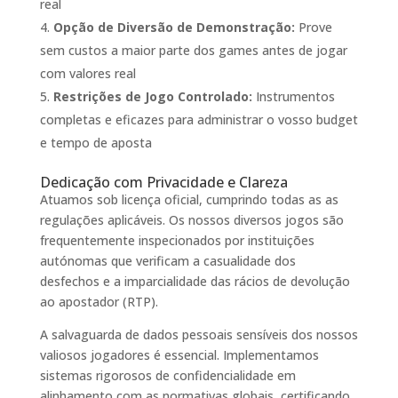
real
Opção de Diversão de Demonstração:
Prove
sem custos a maior parte dos games antes de jogar
com valores real
Restrições de Jogo Controlado:
Instrumentos
completas e eficazes para administrar o vosso budget
e tempo de aposta
Dedicação com Privacidade e Clareza
Atuamos sob licença oficial, cumprindo todas as as
regulações aplicáveis. Os nossos diversos jogos são
frequentemente inspecionados por instituições
autónomas que verificam a casualidade dos
desfechos e a imparcialidade das rácios de devolução
ao apostador (RTP).
A salvaguarda de dados pessoais sensíveis dos nossos
valiosos jogadores é essencial. Implementamos
sistemas rigorosos de confidencialidade em
alinhamento com as normativas globais, certificando