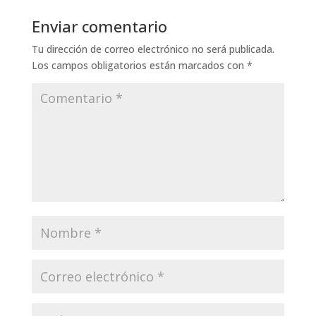
Enviar comentario
Tu dirección de correo electrónico no será publicada.
Los campos obligatorios están marcados con
*