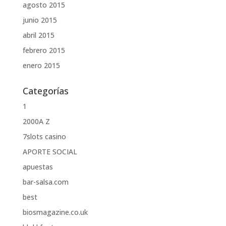
agosto 2015
junio 2015
abril 2015
febrero 2015
enero 2015
Categorías
1
2000A Z
7slots casino
APORTE SOCIAL
apuestas
bar-salsa.com
best
biosmagazine.co.uk