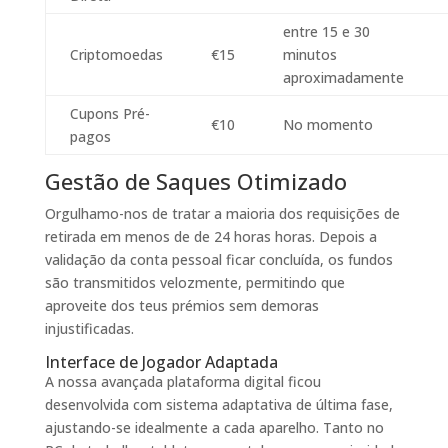
entre 15 e 30
Criptomoedas
€15
minutos
aproximadamente
Cupons Pré-
€10
No momento
pagos
Gestão de Saques Otimizado
Orgulhamo-nos de tratar a maioria dos requisições de
retirada em menos de de 24 horas horas. Depois a
validação da conta pessoal ficar concluída, os fundos
são transmitidos velozmente, permitindo que
aproveite dos teus prémios sem demoras
injustificadas.
Interface de Jogador Adaptada
A nossa avançada plataforma digital ficou
desenvolvida com sistema adaptativa de última fase,
ajustando-se idealmente a cada aparelho. Tanto no