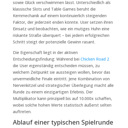
sowie Glück verschwimmen lässt. Unterschiedlich als
klassische Slots und Table Games beruht die
Kernmechanik auf einem kontinuierlich steigenden
Faktor, der jederzeit enden könnte. User setzen ihren
Einsatz und beobachten, wie ein mutiges Huhn eine
riskante Straße überquert – bei jedem erfolgreichen
Schritt steigt der potenzielle Gewinn rasant.
Die Eigenschaft liegt in der aktiven
Entscheidungsfindung: Während bei
Chicken Road 2
die User eigenständig entscheiden müssen, zu
welchem Zeitpunkt sie aussteigen wollen, bevor das
unvermeidliche Finale eintritt. Jene Kombination von
Nervenkitzel und strategischer Überlegung macht alle
Runde zu einem einzigartigen Erlebnis. Der
Multiplikator kann prinzipiell bis auf 10.000x schaffen,
wobei solche hohen Werte statistisch äußerst selten
auftreten.
Ablauf einer typischen Spielrunde