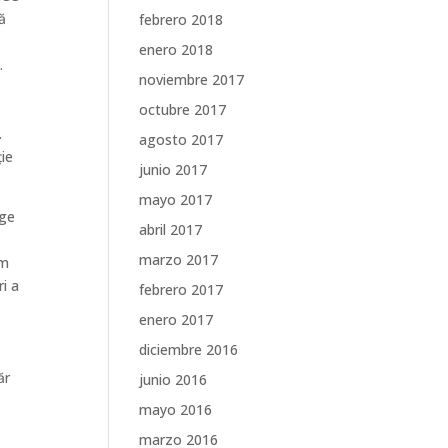
să
febrero 2018
enero 2018
.
noviembre 2017
octubre 2017
.
agosto 2017
ție
junio 2017
mayo 2017
ege
abril 2017
marzo 2017
im
i a
febrero 2017
enero 2017
diciembre 2016
ăr
junio 2016
mayo 2016
marzo 2016