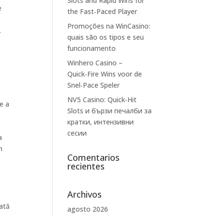
Slots and Rapid Wins for
e
the Fast‑Paced Player
Promoções na WinCasino:
.
quais são os tipos e seu
,
funcionamento
Winhero Casino –
Quick‑Fire Wins voor de
Snel‑Pace Speler
NV5 Casino: Quick‑Hit
e a
Slots и бързи печалби за
кратки, интензивни
сесии
a
m
Comentarios
recientes
Archivos
lată
agosto 2026