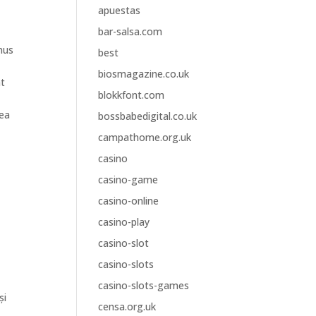
apuestas
bar-salsa.com
nus
best
n
biosmagazine.co.uk
at
blokkfont.com
vea
bossbabedigital.co.uk
campathome.org.uk
casino
casino-game
casino-online
casino-play
casino-slot
casino-slots
casino-slots-games
și
censa.org.uk