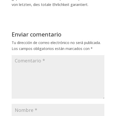
von letzten, dies totale Ehrlichkeit garantiert.
Enviar comentario
Tu dirección de correo electrónico no será publicada.
Los campos obligatorios están marcados con
*