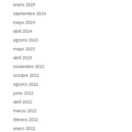
enero 2025
septiembre 2024
mayo 2024
abril 2024
agosto 2023
mayo 2023
abril 2023
noviembre 2022
octubre 2022
agosto 2022
junio 2022
abril 2022
marzo 2022
febrero 2022
enero 2022