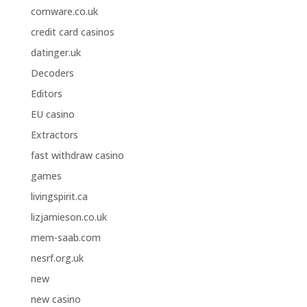
cornware.co.uk
credit card casinos
datinger.uk
Decoders
Editors
EU casino
Extractors
fast withdraw casino
games
livingspirit.ca
lizjamieson.co.uk
mem-saab.com
nesrf.org.uk
new
new casino