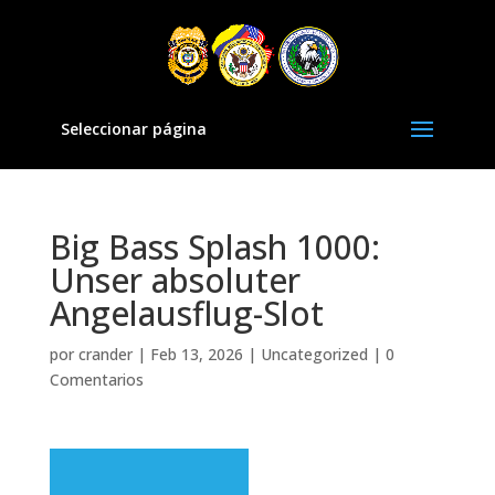
Seleccionar página
Big Bass Splash 1000:
Unser absoluter
Angelausflug-Slot
por
crander
|
Feb 13, 2026
|
Uncategorized
|
0
Comentarios