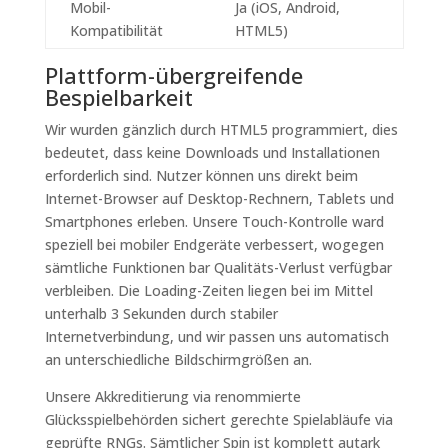
Mobil-
Ja (iOS, Android,
Kompatibilität
HTML5)
Plattform-übergreifende
Bespielbarkeit
Wir wurden gänzlich durch HTML5 programmiert, dies
bedeutet, dass keine Downloads und Installationen
erforderlich sind. Nutzer können uns direkt beim
Internet-Browser auf Desktop-Rechnern, Tablets und
Smartphones erleben. Unsere Touch-Kontrolle ward
speziell bei mobiler Endgeräte verbessert, wogegen
sämtliche Funktionen bar Qualitäts-Verlust verfügbar
verbleiben. Die Loading-Zeiten liegen bei im Mittel
unterhalb 3 Sekunden durch stabiler
Internetverbindung, und wir passen uns automatisch
an unterschiedliche Bildschirmgrößen an.
Unsere Akkreditierung via renommierte
Glücksspielbehörden sichert gerechte Spielabläufe via
geprüfte RNGs. Sämtlicher Spin ist komplett autark