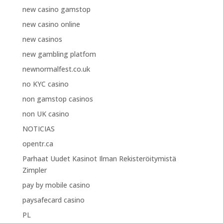
new casino gamstop
new casino online
new casinos
new gambling platfom
newnormalfest.co.uk
no KYC casino
non gamstop casinos
non UK casino
NOTICIAS
opentr.ca
Parhaat Uudet Kasinot Ilman Rekisteröitymistä
Zimpler
pay by mobile casino
paysafecard casino
PL