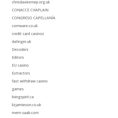
chrisdaviesmep.org.uk
CONACCE CHAPLAIN
CONGRESO CAPELLANÍA
cornware.co.uk
credit card casinos
datinger.uk
Decoders
Editors
EU casino
Extractors
fast withdraw casino
games
livingspirit.ca
lizjamieson.co.uk
mem-saab.com