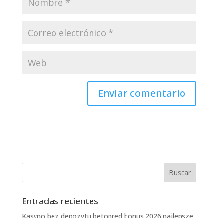
Entradas recientes
Kasyno bez depozytu betonred bonus 2026 najlepsze