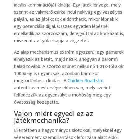
ideális kombinációját kínálja. Egy játék lényege, mely
szerint az vakmerő csirke indul nekivág egy veszélyes
pályán, és az játékosok eldönthetik, mikor lépnek ki
egy potenciális díjjal. Összes egyetlen lépésnél
emelkedik az szorzószám, de egyúttal az kockázat is,
miszerint az tyúk elkapja a végzetét.
Az alap mechanizmus extrém egyszerű: egy gamerek
elhelyezik az betét, majd nézik, ahogyan a baromfi
halad tovább. A szorzó szünet nélkül nő 1.01x-től akár
1000x–ig is ugyancsak, azonban bármikor
megtörténhet a kudarc. A
Chicken Road slot
autentikus mestersége ebben van, mely szerint
felfedezzük az egyensúlyt a mohóság meg egy
óvatosság közepette.
Vajon miért egyedi ez az
játékmechanika?
Ellentétben a hagyományos slotokkal, melyeknél egy
végeredmény szempillantások leforgása alatt eldől,