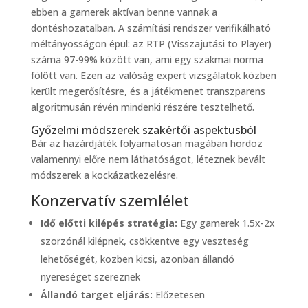
ebben a gamerek aktívan benne vannak a
döntéshozatalban. A számítási rendszer verifikálható
méltányosságon épül: az RTP (Visszajutási to Player)
száma 97-99% között van, ami egy szakmai norma
fölött van. Ezen az valóság expert vizsgálatok közben
került megerősítésre, és a játékmenet transzparens
algoritmusán révén mindenki részére tesztelhető.
Győzelmi módszerek szakértői aspektusból
Bár az hazárdjáték folyamatosan magában hordoz
valamennyi előre nem láthatóságot, léteznek bevált
módszerek a kockázatkezelésre.
Konzervatív szemlélet
Idő előtti kilépés stratégia:
Egy gamerek 1.5x-2x
szorzónál kilépnek, csökkentve egy veszteség
lehetőségét, közben kicsi, azonban állandó
nyereséget szereznek
Állandó target eljárás:
Előzetesen