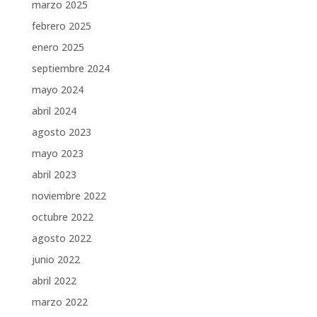
marzo 2025
febrero 2025
enero 2025
septiembre 2024
mayo 2024
abril 2024
agosto 2023
mayo 2023
abril 2023
noviembre 2022
octubre 2022
agosto 2022
junio 2022
abril 2022
marzo 2022