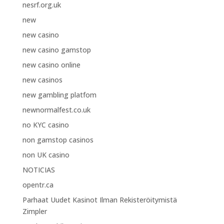
nesrf.org.uk
new
new casino
new casino gamstop
new casino online
new casinos
new gambling platfom
newnormalfest.co.uk
no KYC casino
non gamstop casinos
non UK casino
NOTICIAS
opentr.ca
Parhaat Uudet Kasinot Ilman Rekisteröitymistä
Zimpler