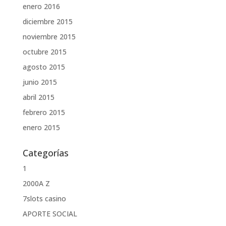
enero 2016
diciembre 2015
noviembre 2015
octubre 2015
agosto 2015
junio 2015
abril 2015
febrero 2015
enero 2015
Categorías
1
2000A Z
7slots casino
APORTE SOCIAL