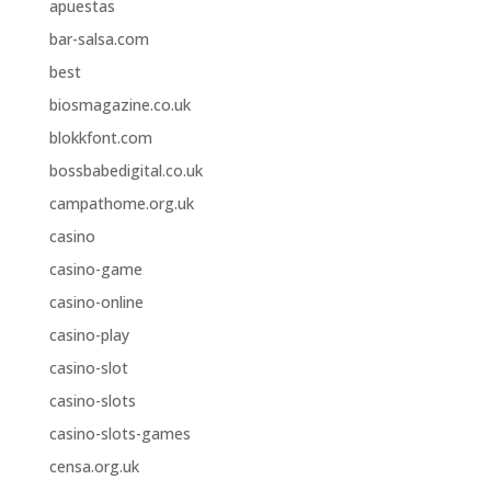
apuestas
bar-salsa.com
best
biosmagazine.co.uk
blokkfont.com
bossbabedigital.co.uk
campathome.org.uk
casino
casino-game
casino-online
casino-play
casino-slot
casino-slots
casino-slots-games
censa.org.uk