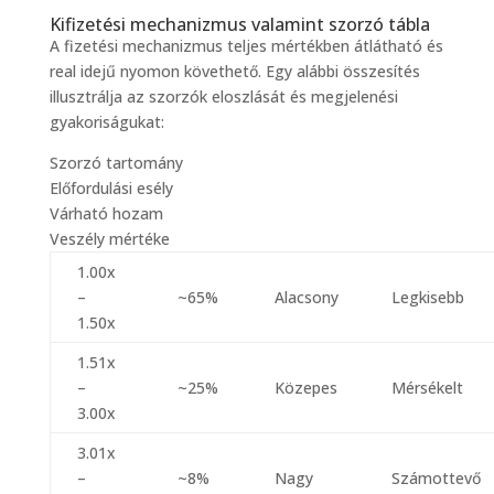
Kifizetési mechanizmus valamint szorzó tábla
A fizetési mechanizmus teljes mértékben átlátható és
real idejű nyomon követhető. Egy alábbi összesítés
illusztrálja az szorzók eloszlását és megjelenési
gyakoriságukat:
Szorzó tartomány
Előfordulási esély
Várható hozam
Veszély mértéke
1.00x
–
~65%
Alacsony
Legkisebb
1.50x
1.51x
–
~25%
Közepes
Mérsékelt
3.00x
3.01x
–
~8%
Nagy
Számottevő