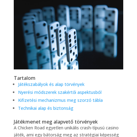
Tartalom
Játékszabályok és alap törvények
Nyerési módszerek szakértői aspektusból
Kifizetési mechanizmus meg szorzó tábla
Technikai alap és biztonság
Játékmenet meg alapvető törvények
A Chicken Road egyetlen unikális crash-típusú casino
játék, ami egy bátorság meg az stratégiai képesség