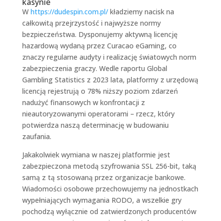
kasynie
W
https://dudespin.com.pl/
kładziemy nacisk na
całkowitą przejrzystość i najwyższe normy
bezpieczeństwa. Dysponujemy aktywną licencję
hazardową wydaną przez Curacao eGaming, co
znaczy regularne audyty i realizację światowych norm
zabezpieczenia graczy. Wedle raportu Global
Gambling Statistics z 2023 lata, platformy z urzędową
licencją rejestrują o 78% niższy poziom zdarzeń
nadużyć finansowych w konfrontacji z
nieautoryzowanymi operatorami – rzecz, który
potwierdza naszą determinację w budowaniu
zaufania.
Jakakolwiek wymiana w naszej platformie jest
zabezpieczona metodą szyfrowania SSL 256-bit, taką
samą z tą stosowaną przez organizacje bankowe.
Wiadomości osobowe przechowujemy na jednostkach
wypełniających wymagania RODO, a wszelkie gry
pochodzą wyłącznie od zatwierdzonych producentów