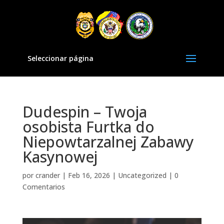
Seleccionar página
Dudespin – Twoja
osobista Furtka do
Niepowtarzalnej Zabawy
Kasynowej
por
crander
|
Feb 16, 2026
|
Uncategorized
|
0
Comentarios