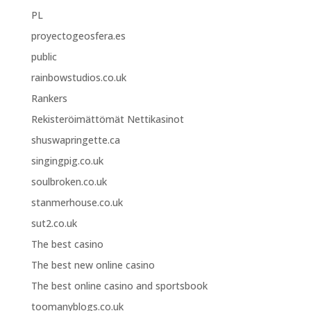
PL
proyectogeosfera.es
public
rainbowstudios.co.uk
Rankers
Rekisteröimättömät Nettikasinot
shuswapringette.ca
singingpig.co.uk
soulbroken.co.uk
stanmerhouse.co.uk
sut2.co.uk
The best casino
The best new online casino
The best online casino and sportsbook
toomanyblogs.co.uk