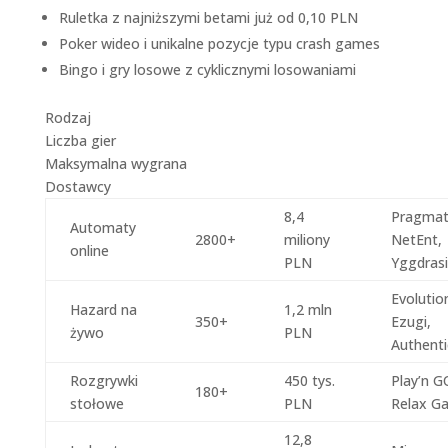
Ruletka z najniższymi betami już od 0,10 PLN
Poker wideo i unikalne pozycje typu crash games
Bingo i gry losowe z cyklicznymi losowaniami
Rodzaj
Liczba gier
Maksymalna wygrana
Dostawcy
8,4
Pragmat
Automaty
2800+
miliony
NetEnt,
online
PLN
Yggdrasi
Evolutio
Hazard na
1,2 mln
350+
Ezugi,
żywo
PLN
Authenti
Rozgrywki
450 tys.
Play’n G
180+
stołowe
PLN
Relax G
12,8