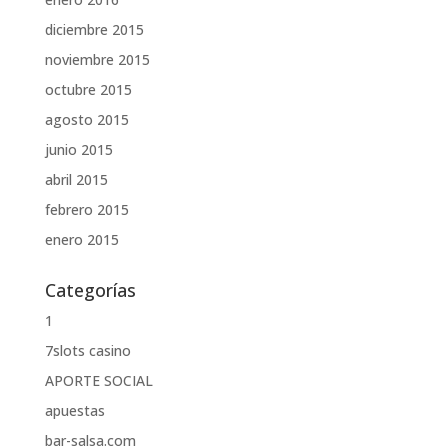
diciembre 2015
noviembre 2015
octubre 2015
agosto 2015
junio 2015
abril 2015
febrero 2015
enero 2015
Categorías
1
7slots casino
APORTE SOCIAL
apuestas
bar-salsa.com