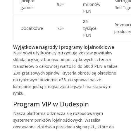
Jackpot
Microga
95+
milionów
games
Red Tige
PLN
85
Rozmaci
Dodatkowe
75+
tysiące
producen
PLN
Wyjątkowe nagrody i programy lojalnościowe
Nasi nowi użytkownicy otrzymują zestaw powitalny
składający się z bonusu od początkowych czterech
transferów o całkowitej wartości do 5000 PLN a także
200 gratisowych spinów. Kryteria obrotu są określone
na rynkowym poziomie x35, co sprawia nasze
kampanie jedną z najkorzystniejszych na krajowym
rynku.
Program VIP w Dudespin
Nasza platforma odznacza się rozbudowanym
systemem punktów lojalnościowych. Wszelka
obstawiona złotówka przekłada się na pkt., które da