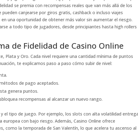
fidelidad se premia con recompensas reales que van más allá de los
ueden canjearse por giros gratis, cashback o incluso viajes
n en una oportunidad de obtener más valor sin aumentar el riesgo.
se a todo tipo de jugadores, desde principiantes hasta high rollers
a de Fidelidad de Casino Online
ce, Plata y Oro. Cada nivel requiere una cantidad mínima de puntos
uación, te explicamos paso a paso cómo subir de nivel:
nta.
s métodos de pago aceptados.
esta genera puntos.
desbloquea recompensas al alcanzar un nuevo rango.
 el tipo de juego. Por ejemplo, los slots con alta volatilidad entreg
a europea con bajo riesgo. Además, Casino Online ofrece
es, como la temporada de San Valentín, lo que acelera tu ascenso al