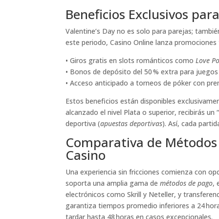
Beneficios Exclusivos par
Valentine’s Day no es solo para parejas; también
este periodo, Casino Online lanza promociones 
• Giros gratis en slots románticos como
Love Po
• Bonos de depósito del 50 % extra para juegos 
• Acceso anticipado a torneos de póker con pr
Estos beneficios están disponibles exclusivamen
alcanzado el nivel Plata o superior, recibirás u
deportiva (
apuestas deportivas
). Así, cada parti
Comparativa de Métodos d
Casino
Una experiencia sin fricciones comienza con opc
soporta una amplia gama de
métodos de pago
,
electrónicos como Skrill y Neteller, y transfere
garantiza tiempos promedio inferiores a 24 hor
tardar hasta 48 horas en casos excepcionales.