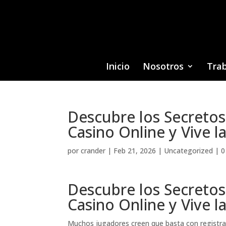
Inicio
Nosotros
Trab
Descubre los Secretos
Casino Online y Vive 
por
crander
|
Feb 21, 2026
|
Uncategorized
|
0
Descubre los Secretos
Casino Online y Vive 
Muchos jugadores creen que basta con registrars