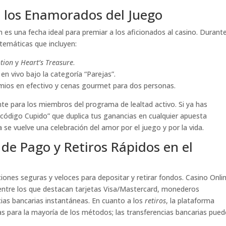
a los Enamorados del Juego
 es una fecha ideal para premiar a los aficionados al casino. Durant
temáticas que incluyen:
tion
y
Heart’s Treasure
.
en vivo bajo la categoría “Parejas”.
emios en efectivo y cenas gourmet para dos personas.
te para los miembros del programa de lealtad activo. Si ya has
n “código Cupido” que duplica tus ganancias en cualquier apuesta
da se vuelve una celebración del amor por el juego y por la vida.
e Pago y Retiros Rápidos en el
iones seguras y veloces para depositar y retirar fondos. Casino Onli
 entre los que destacan tarjetas Visa/Mastercard, monederos
ncias bancarias instantáneas. En cuanto a los
retiros
, la plataforma
as para la mayoría de los métodos; las transferencias bancarias pue