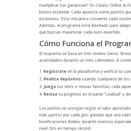
multiplicar tus ganancias? En Casino Online la 
bonos estándar. Cada apuesta suma puntos que p
exclusivos. Esta mecánica convierte cada sesió
Además, el programa está diseñado para adaptar
que buscan maximizar cada euro invertido.
Cómo Funciona el Program
El esquema se basa en tres niveles claros: Bron
acumulados durante un mes calendario. A contin
Regístrate
en la plataforma y verifica tu cue
Realiza depósitos
usando cualquiera de lo
Juega
tus slots o mesas favoritas; cada apu
Revisa
tu progreso en el panel “Lealtad” y 
Los puntos se otorgan según el valor apostado y
más puntos por cada giro ganado que una rulet
bonificaciones dobles durante eventos especial
nivel Oro en tiempo récord.