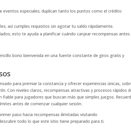
 eventos especiales; duplican tanto los puntos como el crédito
les; así cumples requisitos sin agotar tu saldo rápidamente.
ados; esto te ayuda a planificar cuándo canjear recompensas antes
ncillo bono bienvenida en una fuente constante de giros gratis y
sos
nsado para premiar la constancia y ofrecer experiencias únicas, sobr
ín. Con niveles claros, recompensas atractivas y procesos rápidos d
n fiable para jugadores que buscan más que simples juegos. Recuer
límites antes de comenzar cualquier sesión.
l primer paso hacia recompensas ilimitadas visitando
scubre todo lo que este sitio tiene preparado para ti.