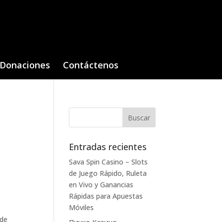
Donaciones
Contáctenos
Entradas recientes
Sava Spin Casino – Slots
de Juego Rápido, Ruleta
en Vivo y Ganancias
Rápidas para Apuestas
Móviles
ede