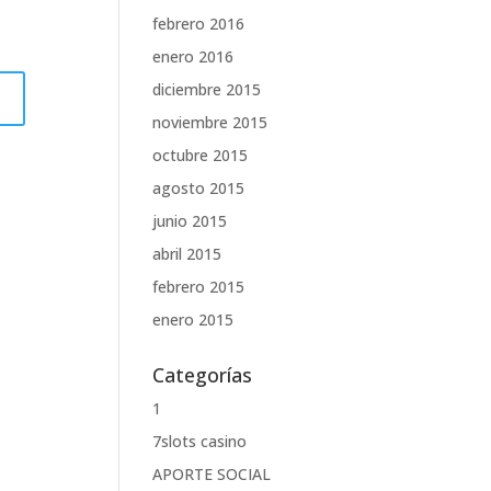
febrero 2016
enero 2016
diciembre 2015
noviembre 2015
octubre 2015
agosto 2015
junio 2015
abril 2015
febrero 2015
enero 2015
Categorías
1
7slots casino
APORTE SOCIAL