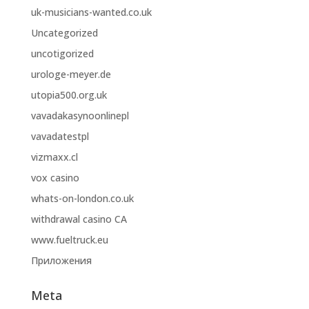
uk-musicians-wanted.co.uk
Uncategorized
uncotigorized
urologe-meyer.de
utopia500.org.uk
vavadakasynoonlinepl
vavadatestpl
vizmaxx.cl
vox casino
whats-on-london.co.uk
withdrawal casino CA
www.fueltruck.eu
Приложения
Meta