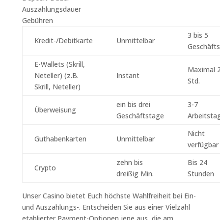
Auszahlungsdauer
Gebühren
3 bis 5
Kredit-/Debitkarte
Unmittelbar
Geschäft
E-Wallets (Skrill,
Maximal 
Neteller) (z.B.
Instant
Std.
Skrill, Neteller)
ein bis drei
3-7
Überweisung
Geschäftstage
Arbeitsta
Nicht
Guthabenkarten
Unmittelbar
verfügbar
zehn bis
Bis 24
Crypto
dreißig Min.
Stunden
Unser Casino bietet Euch höchste Wahlfreiheit bei Ein-
und Auszahlungs-. Entscheiden Sie aus einer Vielzahl
etablierter Payment-Optionen jene aus, die am