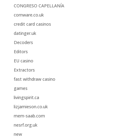
CONGRESO CAPELLANÍA
cornware.co.uk
credit card casinos
datinger.uk
Decoders
Editors
EU casino
Extractors
fast withdraw casino
games
livingspirit.ca
lizjamieson.co.uk
mem-saab.com
nesrf.org.uk
new