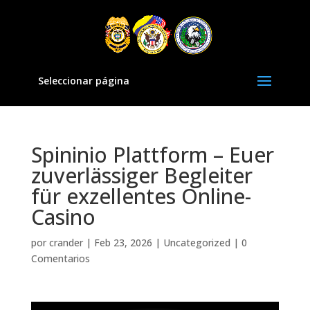
Seleccionar página
Spininio Plattform – Euer
zuverlässiger Begleiter
für exzellentes Online-
Casino
por
crander
|
Feb 23, 2026
|
Uncategorized
|
0
Comentarios