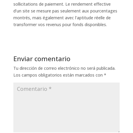
sollicitations de paiement. Le rendement effective
d’un site se mesure pas seulement aux pourcentages
montrés, mais également avec l’aptitude réelle de
transformer vos revenus pour fonds disponibles.
Enviar comentario
Tu dirección de correo electrónico no será publicada.
Los campos obligatorios están marcados con
*