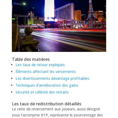
Table des matières
Les taux de retour expliqués
Éléments affectant les versements
Les divertissements davantage profitables
Techniques d’amélioration des gains
Sécurité et célérité des retraits
Les taux de redistribution détaillés
Le ratio de reversement aux joueurs, aussi désigné
sous l’acronyme RTP, représente le pourcentage des