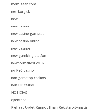
mem-saab.com
nesrf.org.uk
new
new casino
new casino gamstop
new casino online
new casinos
new gambling platfom
newnormalfest.co.uk
no KYC casino
non gamstop casinos
non UK casino
NOTICIAS
opentr.ca
Parhaat Uudet Kasinot Ilman Rekisteröitymistä