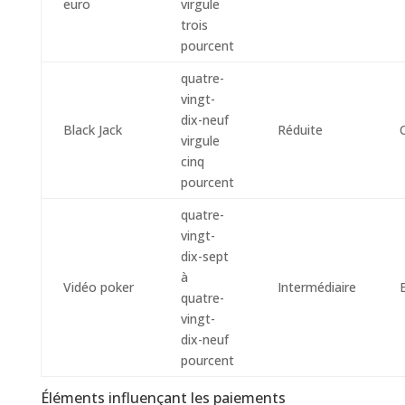
euro
virgule
trois
pourcent
quatre-
vingt-
dix-neuf
Black Jack
Réduite
virgule
cinq
pourcent
quatre-
vingt-
dix-sept
à
Vidéo poker
Intermédiaire
quatre-
vingt-
dix-neuf
pourcent
Éléments influençant les paiements