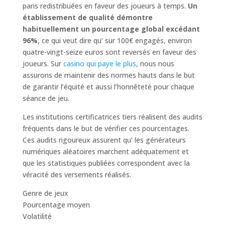
paris redistribuées en faveur des joueurs à temps.
Un
établissement de qualité démontre
habituellement un pourcentage global excédant
96%
, ce qui veut dire qu’ sur 100€ engagés, environ
quatre-vingt-seize euros sont reversés en faveur des
joueurs. Sur
casino qui paye le plus
, nous nous
assurons de maintenir des normes hauts dans le but
de garantir l’équité et aussi l’honnêteté pour chaque
séance de jeu.
Les institutions certificatrices tiers réalisent des audits
fréquents dans le but de vérifier ces pourcentages.
Ces audits rigoureux assurent qu’ les générateurs
numériques aléatoires marchent adéquatement et
que les statistiques publiées correspondent avec la
véracité des versements réalisés.
Genre de jeux
Pourcentage moyen
Volatilité