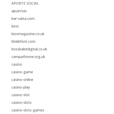
APORTE SOCIAL
apuestas
bar-salsa.com
best
biosmagazine.co.uk
blokkfont.com
bossbabedigital.co.uk
campathome.org.uk
casino
casino-game
casino-online
casino-play
casino-slot
casino-slots
casino-slots-games