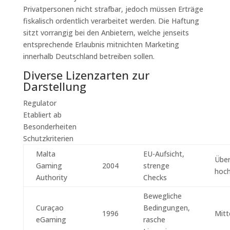
Privatpersonen nicht strafbar, jedoch müssen Erträge
fiskalisch ordentlich verarbeitet werden. Die Haftung
sitzt vorrangig bei den Anbietern, welche jenseits
entsprechende Erlaubnis mitnichten Marketing
innerhalb Deutschland betreiben sollen.
Diverse Lizenzarten zur
Darstellung
Regulator
Etabliert ab
Besonderheiten
Schutzkriterien
Malta
EU-Aufsicht,
Übe
Gaming
2004
strenge
hoc
Authority
Checks
Bewegliche
Curaçao
Bedingungen,
1996
Mitt
eGaming
rasche