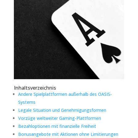
Inhaltsverzeichnis
Andere Spielplattformen außerhalb des OASIS-
Systems
Legale Situation und Genehmigungsformen
Vorzüge weltweiter Gaming-Plattformen
Bezahloptionen mit finanzielle Freiheit
Bonusangebote mit Aktionen ohne Limitierungen