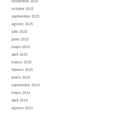
noviembre 2025
octubre 2025
septiembre 2025
agosto 2025
julio 2025
junio 2025
mayo 2025
abril 2025
marzo 2025
febrero 2025
enero 2025
septiembre 2024
mayo 2024
abril 2024
agosto 2023