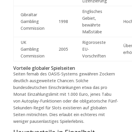
Lizenzierung
Englisches
Gibraltar
Gebiet,
Gambling
1998
Hoc
bewährte
Commission
Maßstäbe
UK
Rigoroseste
Übe
Gambling
2005
EU-
erhö
Commission
Vorschriften
Vorteile globaler Spielseiten
Seiten fernab des OASIS-Systems gewähren Zockern
deutlich ausgeweitete Chancen. Solche
bundesdeutschen Einschränkungen etwa das pro
Monat Einzahlungslimit mit 1.000 Euro, jenes Tabu
von Autoplay-Funktionen oder die obligatorische Fünf-
Sekunden-Regel für Slots existieren auf globalen
Seiten mitnichten. Dies erlaubt ein echteres mit
weniger pausenlastiges Spielerlebnis.
Hauptvorteile in Einzelheit