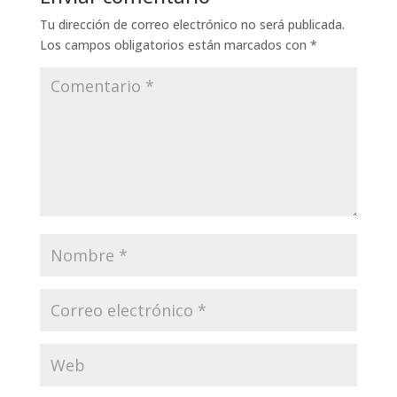
Tu dirección de correo electrónico no será publicada.
Los campos obligatorios están marcados con
*