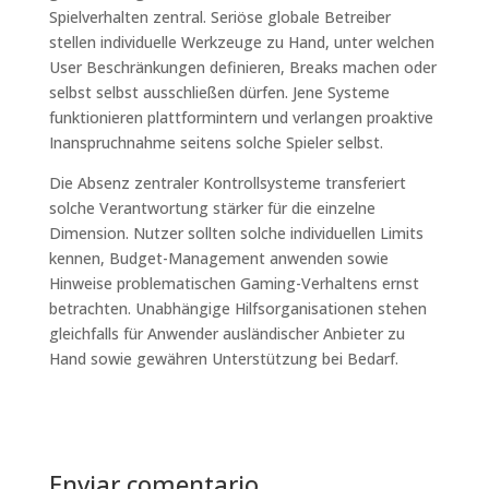
Spielverhalten zentral. Seriöse globale Betreiber
stellen individuelle Werkzeuge zu Hand, unter welchen
User Beschränkungen definieren, Breaks machen oder
selbst selbst ausschließen dürfen. Jene Systeme
funktionieren plattformintern und verlangen proaktive
Inanspruchnahme seitens solche Spieler selbst.
Die Absenz zentraler Kontrollsysteme transferiert
solche Verantwortung stärker für die einzelne
Dimension. Nutzer sollten solche individuellen Limits
kennen, Budget-Management anwenden sowie
Hinweise problematischen Gaming-Verhaltens ernst
betrachten. Unabhängige Hilfsorganisationen stehen
gleichfalls für Anwender ausländischer Anbieter zu
Hand sowie gewähren Unterstützung bei Bedarf.
Enviar comentario