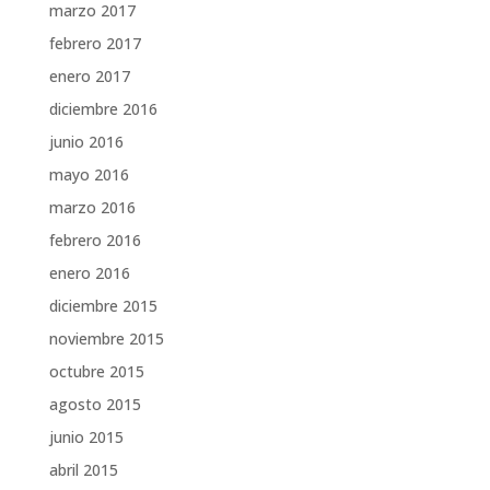
marzo 2017
febrero 2017
enero 2017
diciembre 2016
junio 2016
mayo 2016
marzo 2016
febrero 2016
enero 2016
diciembre 2015
noviembre 2015
octubre 2015
agosto 2015
junio 2015
abril 2015