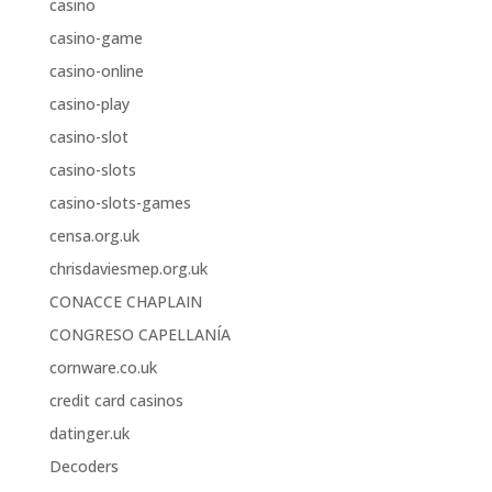
casino
casino-game
casino-online
casino-play
casino-slot
casino-slots
casino-slots-games
censa.org.uk
chrisdaviesmep.org.uk
CONACCE CHAPLAIN
CONGRESO CAPELLANÍA
cornware.co.uk
credit card casinos
datinger.uk
Decoders