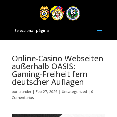
Seleccionar página
Online-Casino Webseiten
außerhalb OASIS:
Gaming-Freiheit fern
deutscher Auflagen
por
crander
|
Feb 27, 2026
|
Uncategorized
|
0
Comentarios