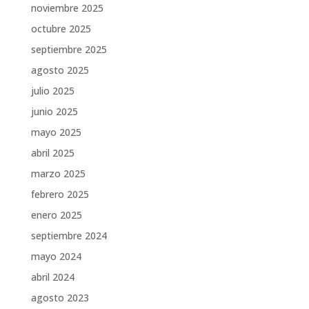
noviembre 2025
octubre 2025
septiembre 2025
agosto 2025
julio 2025
junio 2025
mayo 2025
abril 2025
marzo 2025
febrero 2025
enero 2025
septiembre 2024
mayo 2024
abril 2024
agosto 2023