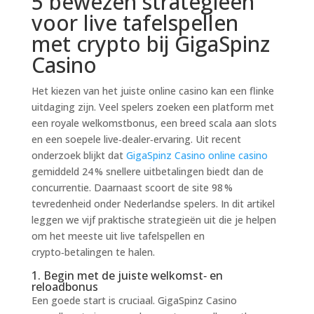
5 bewezen strategieën
voor live tafelspellen
met crypto bij GigaSpinz
Casino
Het kiezen van het juiste online casino kan een flinke
uitdaging zijn. Veel spelers zoeken een platform met
een royale welkomstbonus, een breed scala aan slots
en een soepele live‑dealer‑ervaring. Uit recent
onderzoek blijkt dat
GigaSpinz Casino online casino
gemiddeld 24 % snellere uitbetalingen biedt dan de
concurrentie. Daarnaast scoort de site 98 %
tevredenheid onder Nederlandse spelers. In dit artikel
leggen we vijf praktische strategieën uit die je helpen
om het meeste uit live tafelspellen en
crypto‑betalingen te halen.
1. Begin met de juiste welkomst‑ en
reloadbonus
Een goede start is cruciaal. GigaSpinz Casino