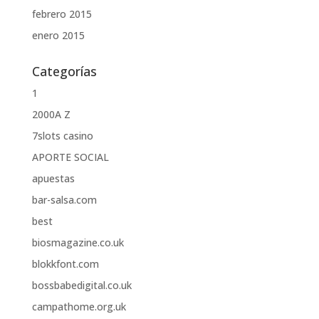
febrero 2015
enero 2015
Categorías
1
2000A Z
7slots casino
APORTE SOCIAL
apuestas
bar-salsa.com
best
biosmagazine.co.uk
blokkfont.com
bossbabedigital.co.uk
campathome.org.uk