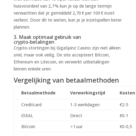
huisvoordeel van 2,7 % kun je op de lange termijn
verwachten dat je gemiddeld 2,70 € per 100 € inzet
verliest. Door dit te weten, kun je je inzetspellen beter
plannen.
3. Maak optimaal gebruik van
crypto‑betalingen
Crypto‑stortingen bij GigaSpinz Casino zijn niet alleen
snel, maar ook veilig. De site accepteert Bitcoin,
Ethereum en Litecoin, en verwerkt uitbetalingen
binnen enkele uren.
Vergelijking van betaalmethoden
Betaalmethode
Verwerkingstijd
Kosten
Creditcard
1‑3 werkdagen
€2‑5
iDEAL
Direct
€0‑1
Bitcoin
< 1 uur
€0‑0,5