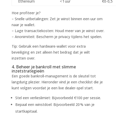
Ethereum
< 1 uur
€0‑0,5
Hoe profiteer je?
– Snelle uitbetalingen: Zet je winst binnen een uur om
naar je wallet.
– Lage transactiekosten: Houd meer van je winst over.
– Anonimiteit: Bescherm je privacy tijdens het spelen.
Tip: Gebruik een hardware‑wallet voor extra
beveiliging en zet alleen het bedrag dat je wilt
inzetten over.
4. Beheer je bankroll met slimme
inzetstrategieën
Een goede bankroll‑management is de sleutel tot
langdurig plezier. Hieronder vind je een checklist die je
kunt volgen voordat je een live dealer‑spel start.
Stel een verlieslimiet: Bijvoorbeeld €100 per sessie.
Bepaal een winstdoel: Bijvoorbeeld 20 % van je
startkapitaal.