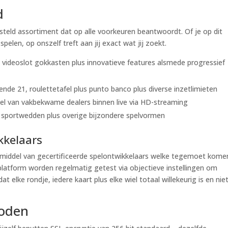
d
teld assortiment dat op alle voorkeuren beantwoordt. Of je op dit
pelen, op onszelf treft aan jij exact wat jij zoekt.
e videoslot gokkasten plus innovatieve features alsmede progressief
ende 21, roulettetafel plus punto banco plus diverse inzetlimieten
el van vakbekwame dealers binnen live via HD-streaming
e sportwedden plus overige bijzondere spelvormen
kkelaars
 middel van gecertificeerde spelontwikkelaars welke tegemoet kome
 platform worden regelmatig getest via objectieve instellingen om
t elke rondje, iedere kaart plus elke wiel totaal willekeurig is en nie
hoden