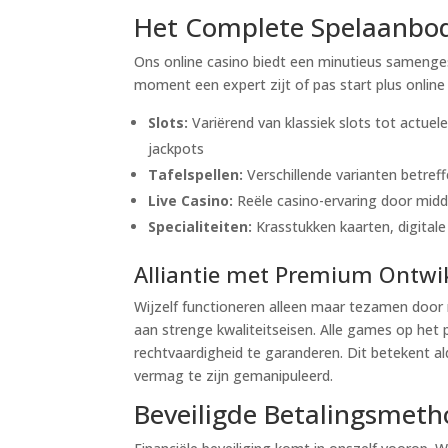
Het Complete Spelaanbo
Ons online casino biedt een minutieus samenges
moment een expert zijt of pas start plus online s
Slots:
Variërend van klassiek slots tot actuel
jackpots
Tafelspellen:
Verschillende varianten betreff
Live Casino:
Reële casino-ervaring door midd
Specialiteiten:
Krasstukken kaarten, digital
Alliantie met Premium Ontwi
Wijzelf functioneren alleen maar tezamen door
aan strenge kwaliteitseisen. Alle games op het
rechtvaardigheid te garanderen. Dit betekent alda
vermag te zijn gemanipuleerd.
Beveiligde Betalingsmet