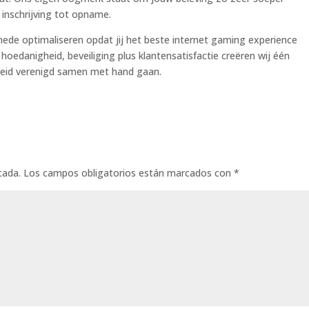
 inschrijving tot opname.
ede optimaliseren opdat jij het beste internet gaming experience
hoedanigheid, beveiliging plus klantensatisfactie creëren wij één
eid verenigd samen met hand gaan.
cada.
Los campos obligatorios están marcados con
*