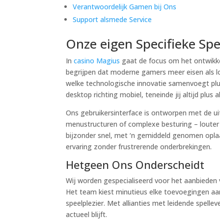
Verantwoordelijk Gamen bij Ons
Support alsmede Service
Onze eigen Specifieke Spe
In
casino Magius
gaat de focus om het ontwikke
begrijpen dat moderne gamers meer eisen als l
welke technologische innovatie samenvoegt plu
desktop richting mobiel, teneinde jij altijd plus
Ons gebruikersinterface is ontworpen met de ui
menustructuren of complexe besturing – louter o
bijzonder snel, met ‘n gemiddeld genomen opla
ervaring zonder frustrerende onderbrekingen.
Hetgeen Ons Onderscheidt
Wij worden gespecialiseerd voor het aanbieden 
Het team kiest minutieus elke toevoegingen aan
speelplezier. Met allianties met leidende spell
actueel blijft.