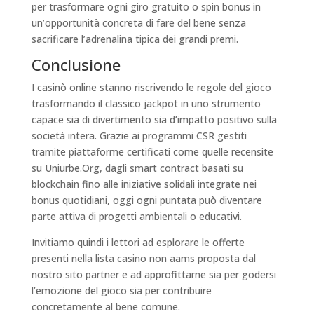
per trasformare ogni giro gratuito o spin bonus in
un’opportunità concreta di fare del bene senza
sacrificare l’adrenalina tipica dei grandi premi.
Conclusione
I casinò online stanno riscrivendo le regole del gioco
trasformando il classico jackpot in uno strumento
capace sia di divertimento sia d’impatto positivo sulla
società intera. Grazie ai programmi CSR gestiti
tramite piattaforme certificati come quelle recensite
su Uniurbe.Org, dagli smart contract basati su
blockchain fino alle iniziative solidali integrate nei
bonus quotidiani, oggi ogni puntata può diventare
parte attiva di progetti ambientali o educativi.
Invitiamo quindi i lettori ad esplorare le offerte
presenti nella lista casino non aams proposta dal
nostro sito partner e ad approfittarne sia per godersi
l’emozione del gioco sia per contribuire
concretamente al bene comune.