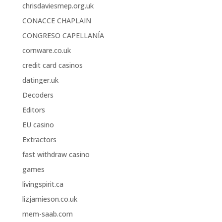
chrisdaviesmep.org.uk
CONACCE CHAPLAIN
CONGRESO CAPELLANÍA
cornware.co.uk
credit card casinos
datinger.uk
Decoders
Editors
EU casino
Extractors
fast withdraw casino
games
livingspirit.ca
lizjamieson.co.uk
mem-saab.com