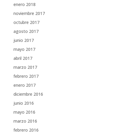
enero 2018
noviembre 2017
octubre 2017
agosto 2017
junio 2017
mayo 2017
abril 2017
marzo 2017
febrero 2017
enero 2017
diciembre 2016
junio 2016
mayo 2016
marzo 2016
febrero 2016