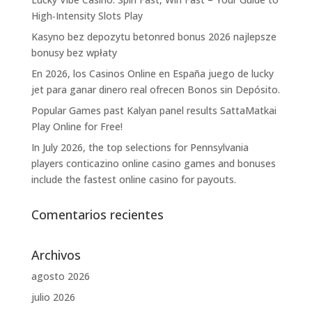
High‑Intensity Slots Play
Kasyno bez depozytu betonred bonus 2026 najlepsze
bonusy bez wpłaty
En 2026, los Casinos Online en España juego de lucky
jet para ganar dinero real ofrecen Bonos sin Depósito.
Popular Games past Kalyan panel results SattaMatkai
Play Online for Free!
In July 2026, the top selections for Pennsylvania
players conticazino online casino games and bonuses
include the fastest online casino for payouts.
Comentarios recientes
Archivos
agosto 2026
julio 2026