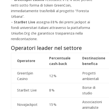
netti sotto forma di token GreenCoin,
immediatamente trasferibili al progetto “Foresta
Urbana”.
–
StarBet Live
assegna il 8 % dei premi jackpot ai
fondi universitari italiani attraverso la piattaforma
Uniurbe.Org che garantisce trasparenza nella
rendicontazione.
Operatori leader nel settore
Percentuale
Destinazione
Operatore
cash‑back
benefica
GreenSpin
Progetti
12 %
Casino
ambientali
Borse di
StarBet Live
8 %
studio
Associazioni
NovaJackpot
15 %
animaliste