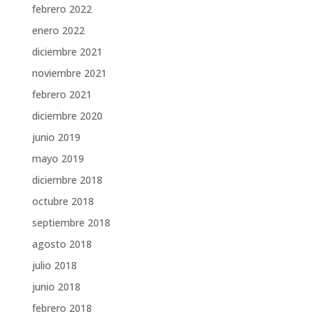
febrero 2022
enero 2022
diciembre 2021
noviembre 2021
febrero 2021
diciembre 2020
junio 2019
mayo 2019
diciembre 2018
octubre 2018
septiembre 2018
agosto 2018
julio 2018
junio 2018
febrero 2018