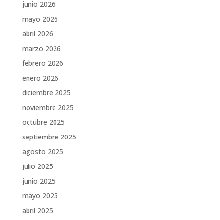
junio 2026
mayo 2026
abril 2026
marzo 2026
febrero 2026
enero 2026
diciembre 2025
noviembre 2025
octubre 2025
septiembre 2025
agosto 2025
julio 2025
junio 2025
mayo 2025
abril 2025