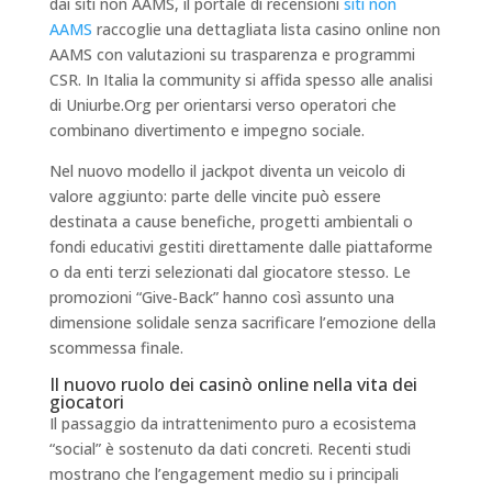
dai siti non AAMS, il portale di recensioni
siti non
AAMS
raccoglie una dettagliata lista casino online non
AAMS con valutazioni su trasparenza e programmi
CSR. In Italia la community si affida spesso alle analisi
di Uniurbe.Org per orientarsi verso operatori che
combinano divertimento e impegno sociale.
Nel nuovo modello il jackpot diventa un veicolo di
valore aggiunto: parte delle vincite può essere
destinata a cause benefiche, progetti ambientali o
fondi educativi gestiti direttamente dalle piattaforme
o da enti terzi selezionati dal giocatore stesso. Le
promozioni “Give‑Back” hanno così assunto una
dimensione solidale senza sacrificare l’emozione della
scommessa finale.
Il nuovo ruolo dei casinò online nella vita dei
giocatori
Il passaggio da intrattenimento puro a ecosistema
“social” è sostenuto da dati concreti. Recenti studi
mostrano che l’engagement medio su i principali