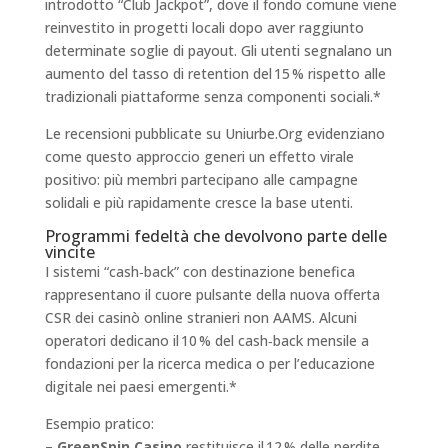
introdotto “Club Jackpot”, dove il fondo comune viene
reinvestito in progetti locali dopo aver raggiunto
determinate soglie di payout. Gli utenti segnalano un
aumento del tasso di retention del 15 % rispetto alle
tradizionali piattaforme senza componenti sociali.*
Le recensioni pubblicate su Uniurbe.Org evidenziano
come questo approccio generi un effetto virale
positivo: più membri partecipano alle campagne
solidali e più rapidamente cresce la base utenti.
Programmi fedeltà che devolvono parte delle
vincite
I sistemi “cash‑back” con destinazione benefica
rappresentano il cuore pulsante della nuova offerta
CSR dei casinò online stranieri non AAMS. Alcuni
operatori dedicano il 10 % del cash‑back mensile a
fondazioni per la ricerca medica o per l’educazione
digitale nei paesi emergenti.*
Esempio pratico:
–
GreenSpin Casino
restituisce il 12 % delle perdite