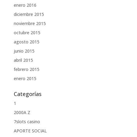
enero 2016
diciembre 2015
noviembre 2015
octubre 2015
agosto 2015
junio 2015
abril 2015
febrero 2015
enero 2015
Categorías
1
2000A Z
7slots casino
APORTE SOCIAL