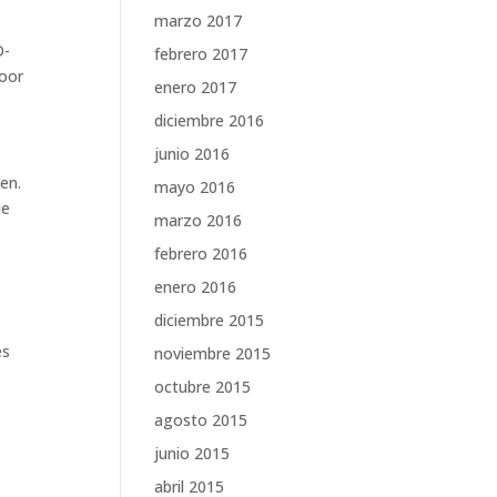
marzo 2017
D-
febrero 2017
voor
enero 2017
diciembre 2016
junio 2016
en.
mayo 2016
ie
marzo 2016
g
febrero 2016
enero 2016
diciembre 2015
es
noviembre 2015
octubre 2015
agosto 2015
junio 2015
abril 2015