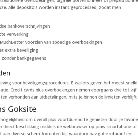
an traditionele overboekingen, digitale portemonnees of prepaid bonne
euze. Alle deposito’s worden instant geprocessed, zodat men
dse bankoverschrijvingen
ecte verwerking
ok MuchBetter voorzien van spoedige overboekingen
t extra beveiliging
en zonder bankgegevens
jden
ing voor beveiligingsprocedures. E-wallets geven het meest snelle
tie. Credit cards plus overboekingen nemen doorgaans drie tot vijf
ten verbonden aan uitbetalingen, mits je binnen de limieten verblijft.
s Goksite
 mogelijkheid om overall plus voortdurend te genieten door je favori
g men direct beschikking middels de webbrowser op jouw smartphone of
 aan diverse schermformaten bij, waardoor navigatie intuïtief en