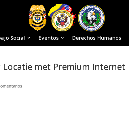
ajo Social
Eventos
Derechos Humanos
w Locatie met Premium Internet
Comentarios