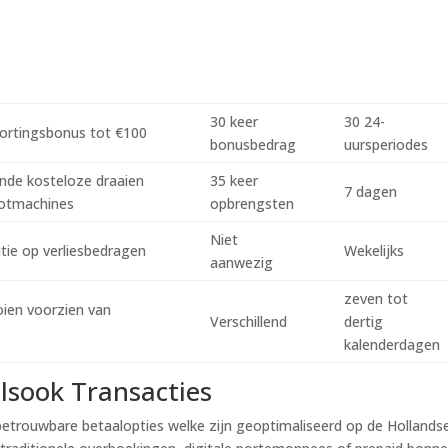
30 keer
30 24-
ortingsbonus tot €100
bonusbedrag
uursperiodes
ende kosteloze draaien
35 keer
7 dagen
lotmachines
opbrengsten
Niet
utie op verliesbedragen
Wekelijks
aanwezig
zeven tot
ien voorzien van
Verschillend
dertig
kalenderdagen
lsook Transacties
etrouwbare betaalopties welke zijn geoptimaliseerd op de Hollands