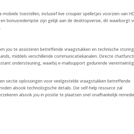
a mobiele toestellen, inclusief live croupier spelletjes voorzien van H
 en bonusredemptie zijn gelijk aan de desktopversie, dit waarborgt 
.
m jou te assisteren betreffende vraagstukken en technische storing
llands, middels verschillende communicatiekanalen. Directe chatfunct
instant ondersteuning, waarbij e-mailsupport gedurende vierentwinti
gen sectie oplossingen voor veelgestelde vraagstukken betreffende
den alsook technologische details. Die self-help resource zal
zekeren alsook jou in positie te plaatsen snel onafhankelijk remedi