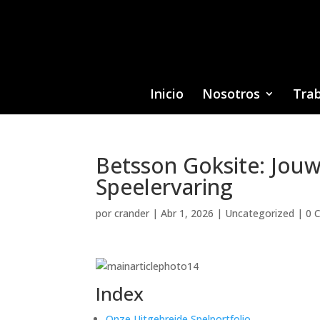
Inicio
Nosotros
Trab
Betsson Goksite: Jou
Speelervaring
por
crander
|
Abr 1, 2026
|
Uncategorized
|
0 
Index
Onze Uitgebreide Spelportfolio