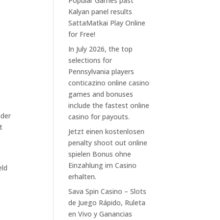
Popular Games past
Kalyan panel results
SattaMatkai Play Online
for Free!
In July 2026, the top
selections for
Pennsylvania players
conticazino online casino
games and bonuses
include the fastest online
nder
casino for payouts.
t
Jetzt einen kostenlosen
penalty shoot out online
spielen Bonus ohne
Einzahlung im Casino
eld
erhalten.
Sava Spin Casino – Slots
de Juego Rápido, Ruleta
en Vivo y Ganancias