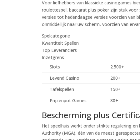
Voor liefhebbers van klassieke casinogames bie
roulettespel, baccarat plus poker zijn stuk vo
versies tot hedendaagse versies voorzien van b
onmiddellijk naar uw scherm, voorzien van ervar
Spelcategorie
Kwantiteit Spellen
Top Leveranciers
Inzetgrens
Slots
2.500+
Levend Casino
200+
Tafelspellen
150+
Prijzenpot Games
80+
Bescherming plus Certifi
Het speelhuis werkt onder strikte regulering e
Authority (MGA), één van de meest gerespectee