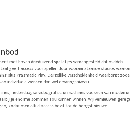
anbod
ent met boven drieduizend spelletjes samengesteld dat middels
taal geeft access voor spellen door vooraanstaande studios waaro
ing plus Pragmatic Play. Dergelijke verscheidenheid waarborgt zoda
van individuele wensen dan wel ervaringsniveau.
chines, hedendaagse videografische machines voorzien van moderne
waarbij je enorme sommen zou kunnen winnen. Wij vernieuwen gereg
gen, zodat men altijd access bezit tot de hoogst nieuwe