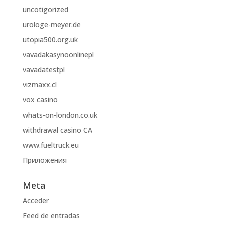
uncotigorized
urologe-meyer.de
utopia500.org.uk
vavadakasynoonlinepl
vavadatestpl
vizmaxx.cl
vox casino
whats-on-london.co.uk
withdrawal casino CA
www.fueltruck.eu
Приложения
Meta
Acceder
Feed de entradas