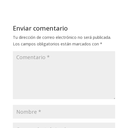
Enviar comentario
Tu dirección de correo electrónico no será publicada.
Los campos obligatorios están marcados con
*