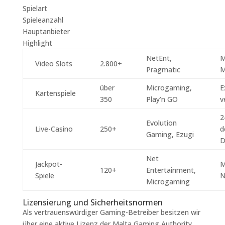
Spielart
Spieleanzahl
Hauptanbieter
Highlight
NetEnt,
M
Video Slots
2.800+
Pragmatic
M
über
Microgaming,
E
Kartenspiele
350
Play’n GO
v
2
Evolution
Live-Casino
250+
d
Gaming, Ezugi
D
Net
Jackpot-
M
120+
Entertainment,
Spiele
N
Microgaming
Lizensierung und Sicherheitsnormen
Als vertrauenswürdiger Gaming-Betreiber besitzen wir
über eine aktive Lizenz der Malta Gaming Authority