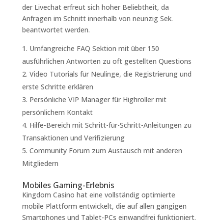
der Livechat erfreut sich hoher Beliebtheit, da
Anfragen im Schnitt innerhalb von neunzig Sek.
beantwortet werden.
Umfangreiche FAQ Sektion mit über 150
ausführlichen Antworten zu oft gestellten Questions
Video Tutorials für Neulinge, die Registrierung und
erste Schritte erklären
Persönliche VIP Manager für Highroller mit
persönlichem Kontakt
Hilfe-Bereich mit Schritt-für-Schritt-Anleitungen zu
Transaktionen und Verifizierung
Community Forum zum Austausch mit anderen
Mitgliedern
Mobiles Gaming-Erlebnis
Kingdom Casino hat eine vollständig optimierte
mobile Plattform entwickelt, die auf allen gängigen
Smartphones und Tablet-PCs einwandfrei funktioniert.