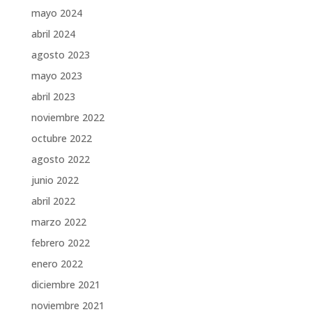
mayo 2024
abril 2024
agosto 2023
mayo 2023
abril 2023
noviembre 2022
octubre 2022
agosto 2022
junio 2022
abril 2022
marzo 2022
febrero 2022
enero 2022
diciembre 2021
noviembre 2021