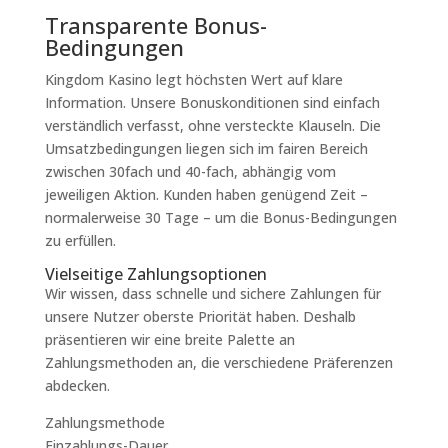
Transparente Bonus-
Bedingungen
Kingdom Kasino legt höchsten Wert auf klare
Information. Unsere Bonuskonditionen sind einfach
verständlich verfasst, ohne versteckte Klauseln. Die
Umsatzbedingungen liegen sich im fairen Bereich
zwischen 30fach und 40-fach, abhängig vom
jeweiligen Aktion. Kunden haben genügend Zeit –
normalerweise 30 Tage – um die Bonus-Bedingungen
zu erfüllen.
Vielseitige Zahlungsoptionen
Wir wissen, dass schnelle und sichere Zahlungen für
unsere Nutzer oberste Priorität haben. Deshalb
präsentieren wir eine breite Palette an
Zahlungsmethoden an, die verschiedene Präferenzen
abdecken.
Zahlungsmethode
Einzahlungs-Dauer