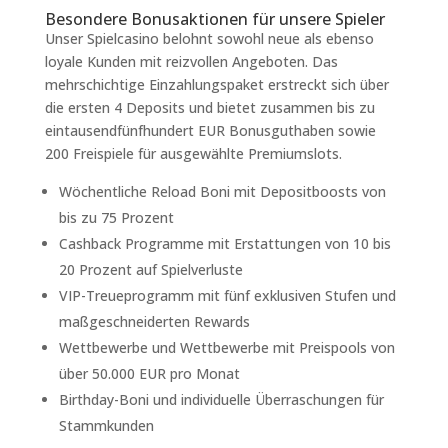
Besondere Bonusaktionen für unsere Spieler
Unser Spielcasino belohnt sowohl neue als ebenso
loyale Kunden mit reizvollen Angeboten. Das
mehrschichtige Einzahlungspaket erstreckt sich über
die ersten 4 Deposits und bietet zusammen bis zu
eintausendfünfhundert EUR Bonusguthaben sowie
200 Freispiele für ausgewählte Premiumslots.
Wöchentliche Reload Boni mit Depositboosts von
bis zu 75 Prozent
Cashback Programme mit Erstattungen von 10 bis
20 Prozent auf Spielverluste
VIP-Treueprogramm mit fünf exklusiven Stufen und
maßgeschneiderten Rewards
Wettbewerbe und Wettbewerbe mit Preispools von
über 50.000 EUR pro Monat
Birthday-Boni und individuelle Überraschungen für
Stammkunden