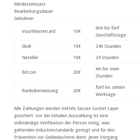
Mindesteinsatz
Bearbeitungsdauer
Gebühren
drei bis fünf
Visa/Mastercard
10€
Geschäftstage
Skrill
10€
24h Stunden
Neteller
10€
24 Stunden
ein bis zwei
Bitcoin
20€
Stunden
fünf bis sieben
Banküberweisung
20€
Werktage
Alle Zahlungen werden mittels Secure Socket Layer
gesichert. Vor der initialen Auszahlung ist eine
vollständige Verifikation der Person nötig, was
geltenden Industriestandards genügt und für den
Prävention vor Geldwäscherei dient. Jener Vorgang