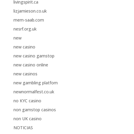
livingspirit.ca
lizjamieson.co.uk
mem-saab.com
nesrf.org.uk
new
new casino
new casino gamstop
new casino online
new casinos
new gambling platfom
newnormalfest.co.uk
no KYC casino
non gamstop casinos
non UK casino
NOTICIAS