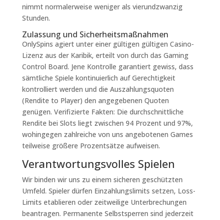
nimmt normalerweise weniger als vierundzwanzig
Stunden.
Zulassung und Sicherheitsmaßnahmen
OnlySpins agiert unter einer gültigen gültigen Casino-
Lizenz aus der Karibik, erteilt von durch das Gaming
Control Board. Jene Kontrolle garantiert gewiss, dass
sämtliche Spiele kontinuierlich auf Gerechtigkeit
kontrolliert werden und die Auszahlungsquoten
(Rendite to Player) den angegebenen Quoten
genügen. Verifizierte Fakten: Die durchschnittliche
Rendite bei Slots liegt zwischen 94 Prozent und 97%,
wohingegen zahlreiche von uns angebotenen Games
teilweise größere Prozentsätze aufweisen.
Verantwortungsvolles Spielen
Wir binden wir uns zu einem sicheren geschützten
Umfeld. Spieler dürfen Einzahlungslimits setzen, Loss-
Limits etablieren oder zeitweilige Unterbrechungen
beantragen. Permanente Selbstsperren sind jederzeit