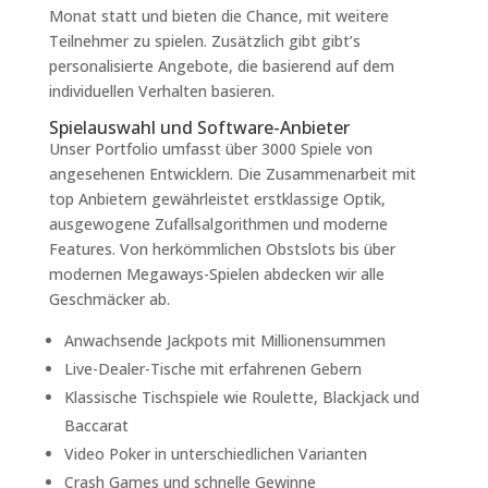
Monat statt und bieten die Chance, mit weitere
Teilnehmer zu spielen. Zusätzlich gibt gibt’s
personalisierte Angebote, die basierend auf dem
individuellen Verhalten basieren.
Spielauswahl und Software-Anbieter
Unser Portfolio umfasst über 3000 Spiele von
angesehenen Entwicklern. Die Zusammenarbeit mit
top Anbietern gewährleistet erstklassige Optik,
ausgewogene Zufallsalgorithmen und moderne
Features. Von herkömmlichen Obstslots bis über
modernen Megaways-Spielen abdecken wir alle
Geschmäcker ab.
Anwachsende Jackpots mit Millionensummen
Live-Dealer-Tische mit erfahrenen Gebern
Klassische Tischspiele wie Roulette, Blackjack und
Baccarat
Video Poker in unterschiedlichen Varianten
Crash Games und schnelle Gewinne