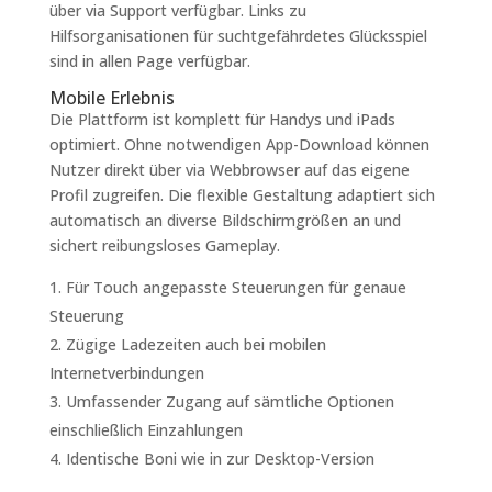
über via Support verfügbar. Links zu
Hilfsorganisationen für suchtgefährdetes Glücksspiel
sind in allen Page verfügbar.
Mobile Erlebnis
Die Plattform ist komplett für Handys und iPads
optimiert. Ohne notwendigen App-Download können
Nutzer direkt über via Webbrowser auf das eigene
Profil zugreifen. Die flexible Gestaltung adaptiert sich
automatisch an diverse Bildschirmgrößen an und
sichert reibungsloses Gameplay.
Für Touch angepasste Steuerungen für genaue
Steuerung
Zügige Ladezeiten auch bei mobilen
Internetverbindungen
Umfassender Zugang auf sämtliche Optionen
einschließlich Einzahlungen
Identische Boni wie in zur Desktop-Version