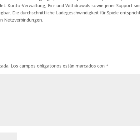
det. Konto-Verwaltung, Ein- und Withdrawals sowie jener Support sin
gbar. Die durchschnittliche Ladegeschwindigkeit für Spiele entsprich
chen Netzverbindungen.
cada.
Los campos obligatorios están marcados con
*