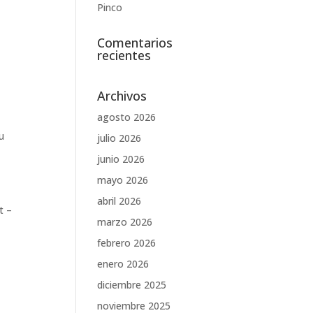
Pinco
Comentarios
recientes
Archivos
,
agosto 2026
u
julio 2026
junio 2026
mayo 2026
abril 2026
t –
marzo 2026
febrero 2026
enero 2026
diciembre 2025
noviembre 2025