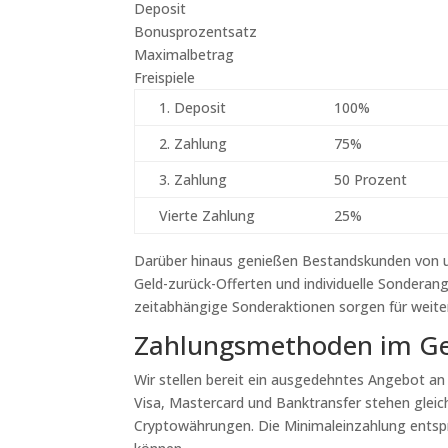
Deposit
Bonusprozentsatz
Maximalbetrag
Freispiele
1. Deposit
100%
2. Zahlung
75%
3. Zahlung
50 Prozent
Vierte Zahlung
25%
Darüber hinaus genießen Bestandskunden von 
Geld-zurück-Offerten und individuelle Sonderan
zeitabhängige Sonderaktionen sorgen für weite
Zahlungsmethoden im G
Wir stellen bereit ein ausgedehntes Angebot an
Visa, Mastercard und Banktransfer stehen glei
Cryptowährungen. Die Minimaleinzahlung entspr