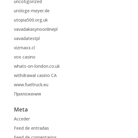
uncotigorized
urologe-meyer.de
utopia500.org.uk
vavadakasynoonlinepl
vavadatestpl
vizmaxx.cl
vox casino
whats-on-london.co.uk
withdrawal casino CA
www.fueltruck.eu
Приложения
Meta
Acceder
Feed de entradas
Feed de comentarios