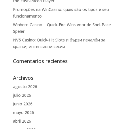
the Fast‑Paced Player
Promoções na WinCasino: quais são os tipos e seu
funcionamento
Winhero Casino – Quick‑Fire Wins voor de Snel‑Pace
Speler
NV5 Casino: Quick‑Hit Slots и бързи печалби за
кратки, интензивни сесии
Comentarios recientes
Archivos
agosto 2026
julio 2026
junio 2026
mayo 2026
abril 2026