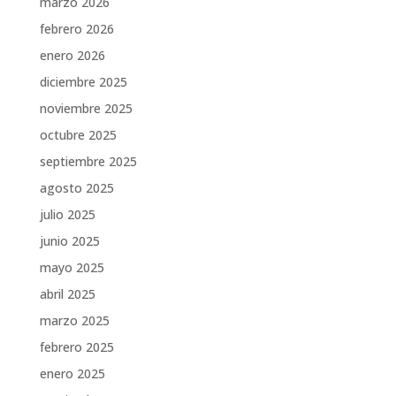
marzo 2026
febrero 2026
enero 2026
diciembre 2025
noviembre 2025
octubre 2025
septiembre 2025
agosto 2025
julio 2025
junio 2025
mayo 2025
abril 2025
marzo 2025
febrero 2025
enero 2025