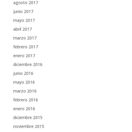
agosto 2017
junio 2017
mayo 2017
abril 2017
marzo 2017
febrero 2017
enero 2017
diciembre 2016
junio 2016
mayo 2016
marzo 2016
febrero 2016
enero 2016
diciembre 2015
noviembre 2015