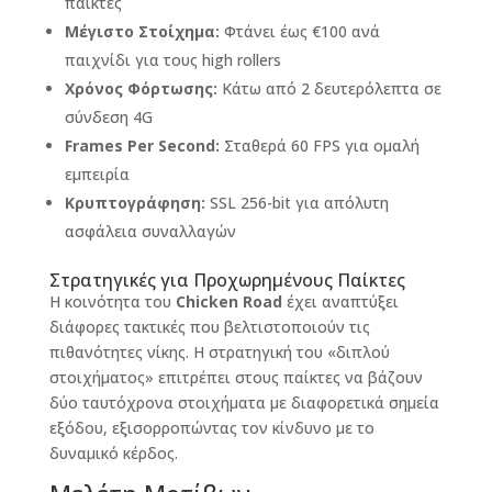
παίκτες
Μέγιστο Στοίχημα:
Φτάνει έως €100 ανά
παιχνίδι για τους high rollers
Χρόνος Φόρτωσης:
Κάτω από 2 δευτερόλεπτα σε
σύνδεση 4G
Frames Per Second:
Σταθερά 60 FPS για ομαλή
εμπειρία
Κρυπτογράφηση:
SSL 256-bit για απόλυτη
ασφάλεια συναλλαγών
Στρατηγικές για Προχωρημένους Παίκτες
Η κοινότητα του
Chicken Road
έχει αναπτύξει
διάφορες τακτικές που βελτιστοποιούν τις
πιθανότητες νίκης. Η στρατηγική του «διπλού
στοιχήματος» επιτρέπει στους παίκτες να βάζουν
δύο ταυτόχρονα στοιχήματα με διαφορετικά σημεία
εξόδου, εξισορροπώντας τον κίνδυνο με το
δυναμικό κέρδος.