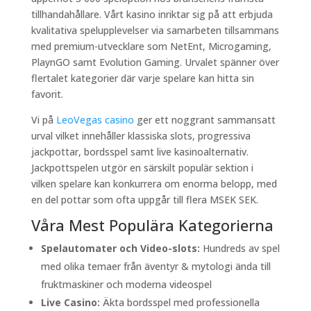
tillhandahållare. Vårt kasino inriktar sig på att erbjuda
kvalitativa spelupplevelser via samarbeten tillsammans
med premium-utvecklare som NetEnt, Microgaming,
PlaynGO samt Evolution Gaming. Urvalet spänner över
flertalet kategorier där varje spelare kan hitta sin
favorit.
Vi på
LeoVegas casino
ger ett noggrant sammansatt
urval vilket innehåller klassiska slots, progressiva
jackpottar, bordsspel samt live kasinoalternativ.
Jackpottspelen utgör en särskilt populär sektion i
vilken spelare kan konkurrera om enorma belopp, med
en del pottar som ofta uppgår till flera MSEK SEK.
Våra Mest Populära Kategorierna
Spelautomater och Video-slots:
Hundreds av spel
med olika temaer från äventyr & mytologi ända till
fruktmaskiner och moderna videospel
Live Casino:
Äkta bordsspel med professionella