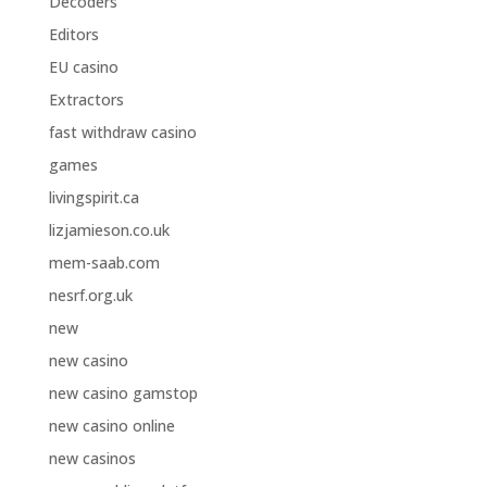
Decoders
Editors
EU casino
Extractors
fast withdraw casino
games
livingspirit.ca
lizjamieson.co.uk
mem-saab.com
nesrf.org.uk
new
new casino
new casino gamstop
new casino online
new casinos