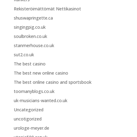
Rekisteröimättömät Nettikasinot
shuswapringette.ca
singingpig.co.uk
soulbroken.co.uk
stanmerhouse.co.uk
sut2.co.uk
The best casino
The best new online casino
The best online casino and sportsbook
toomanyblogs.co.uk
uk-musicians-wanted.co.uk
Uncategorized
uncotigorized
urologe-meyer.de