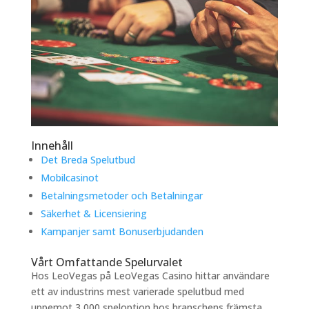
Innehåll
Det Breda Spelutbud
Mobilcasinot
Betalningsmetoder och Betalningar
Säkerhet & Licensiering
Kampanjer samt Bonuserbjudanden
Vårt Omfattande Spelurvalet
Hos LeoVegas på LeoVegas Casino hittar användare
ett av industrins mest varierade spelutbud med
uppemot 3 000 speloption hos branschens främsta