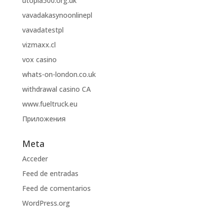
utopia500.org.uk
vavadakasynoonlinepl
vavadatestpl
vizmaxx.cl
vox casino
whats-on-london.co.uk
withdrawal casino CA
www.fueltruck.eu
Приложения
Meta
Acceder
Feed de entradas
Feed de comentarios
WordPress.org