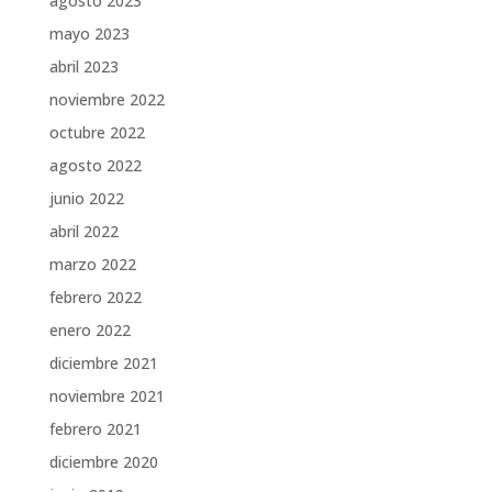
agosto 2023
mayo 2023
abril 2023
noviembre 2022
octubre 2022
agosto 2022
junio 2022
abril 2022
marzo 2022
febrero 2022
enero 2022
diciembre 2021
noviembre 2021
febrero 2021
diciembre 2020