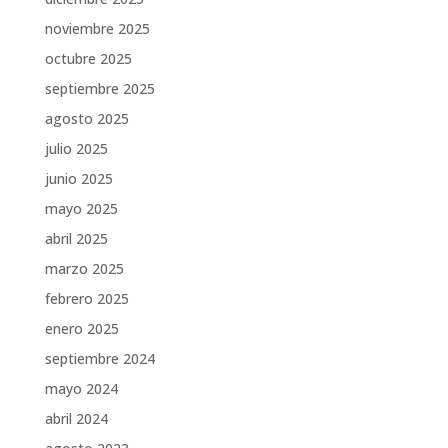
noviembre 2025
octubre 2025
septiembre 2025
agosto 2025
julio 2025
junio 2025
mayo 2025
abril 2025
marzo 2025
febrero 2025
enero 2025
septiembre 2024
mayo 2024
abril 2024