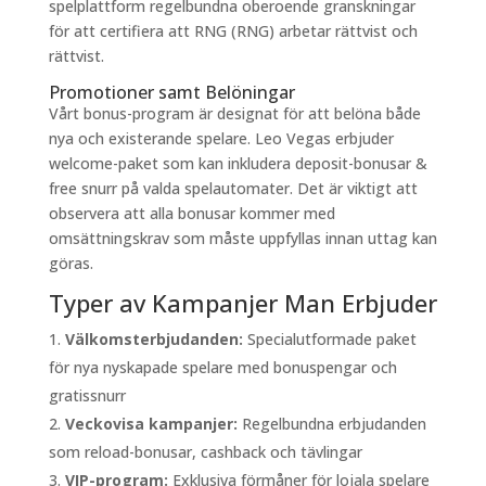
spelplattform regelbundna oberoende granskningar
för att certifiera att RNG (RNG) arbetar rättvist och
rättvist.
Promotioner samt Belöningar
Vårt bonus-program är designat för att belöna både
nya och existerande spelare. Leo Vegas erbjuder
welcome-paket som kan inkludera deposit-bonusar &
free snurr på valda spelautomater. Det är viktigt att
observera att alla bonusar kommer med
omsättningskrav som måste uppfyllas innan uttag kan
göras.
Typer av Kampanjer Man Erbjuder
Välkomsterbjudanden:
Specialutformade paket
för nya nyskapade spelare med bonuspengar och
gratissnurr
Veckovisa kampanjer:
Regelbundna erbjudanden
som reload-bonusar, cashback och tävlingar
VIP-program:
Exklusiva förmåner för lojala spelare