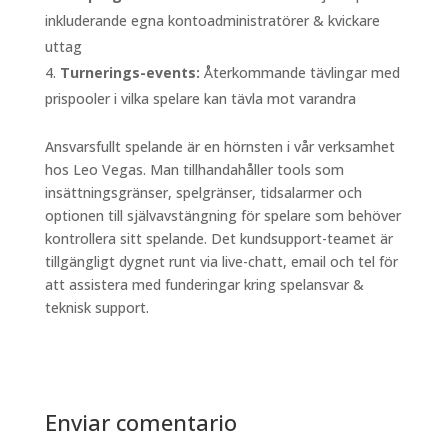
inkluderande egna kontoadministratörer & kvickare
uttag
Turnerings-events:
Återkommande tävlingar med
prispooler i vilka spelare kan tävla mot varandra
Ansvarsfullt spelande är en hörnsten i vår verksamhet
hos Leo Vegas. Man tillhandahåller tools som
insättningsgränser, spelgränser, tidsalarmer och
optionen till självavstängning för spelare som behöver
kontrollera sitt spelande. Det kundsupport-teamet är
tillgängligt dygnet runt via live-chatt, email och tel för
att assistera med funderingar kring spelansvar &
teknisk support.
Enviar comentario