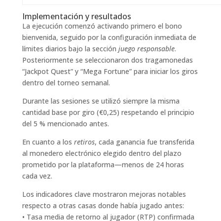
Implementación y resultados
La ejecución comenzó activando primero el bono
bienvenida, seguido por la configuración inmediata de
límites diarios bajo la sección
juego responsable
.
Posteriormente se seleccionaron dos tragamonedas
“Jackpot Quest” y “Mega Fortune” para iniciar los giros
dentro del torneo semanal.​
Durante las sesiones se utilizó siempre la misma
cantidad base por giro (€0,25) respetando el principio
del 5 % mencionado antes.
En cuanto a los
retiros
, cada ganancia fue transferida
al monedero electrónico elegido dentro del plazo
prometido por la plataforma—menos de 24 horas
cada vez.
Los indicadores clave mostraron mejoras notables
respecto a otras casas donde había jugado antes:
• Tasa media de retorno al jugador (RTP) confirmada