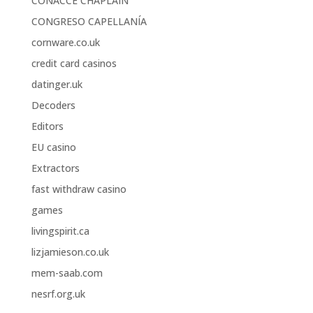
CONACCE CHAPLAIN
CONGRESO CAPELLANÍA
cornware.co.uk
credit card casinos
datinger.uk
Decoders
Editors
EU casino
Extractors
fast withdraw casino
games
livingspirit.ca
lizjamieson.co.uk
mem-saab.com
nesrf.org.uk