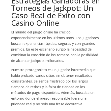
Estrategias Ganadoras en
Torneos de Jackpot: Un
Caso Real de Éxito con
Casino Online
El mundo del juego online ha crecido
exponencialmente en los últimos años. Los jugadores
buscan experiencias rápidas, seguras y con grandes
premios. En este escenario surgió la necesidad de
combinar la emoción de los torneos con la posibilidad
de alcanzar jackpots millonarios.
Nuestro protagonista es un jugador intermedio que
había probado varios sitios sin obtener resultados
consistentes. Se sentía frustrado por los largos
tiempos de retiros y la falta de claridad en los
métodos de pago disponibles. Además, buscaba un
entorno donde el juego responsable fuera una
prioridad real y no solo una frase decorativa.