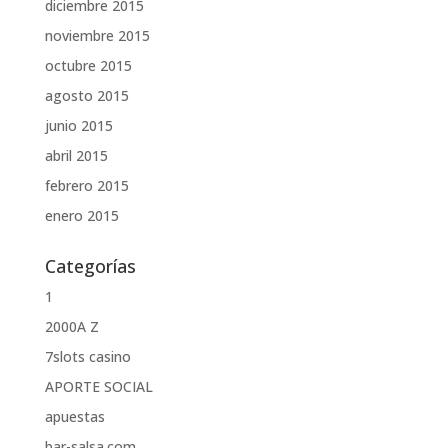
diciembre 2015
noviembre 2015
octubre 2015
agosto 2015
junio 2015
abril 2015
febrero 2015
enero 2015
Categorías
1
2000A Z
7slots casino
APORTE SOCIAL
apuestas
bar-salsa.com