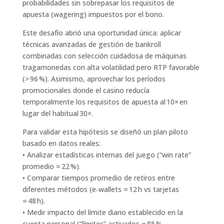
probabilidades sin sobrepasar los requisitos de
apuesta (wagering) impuestos por el bono.
Este desafío abrió una oportunidad única: aplicar
técnicas avanzadas de gestión de bankroll
combinadas con selección cuidadosa de máquinas
tragamonedas con alta volatilidad pero RTP favorable
(> 96 %). Asimismo, aprovechar los períodos
promocionales donde el casino reducía
temporalmente los requisitos de apuesta al 10× en
lugar del habitual 30×​​.
Para validar esta hipótesis se diseñó un plan piloto
basado en datos reales:
• Analizar estadísticas internas del juego (“win rate”
promedio = 22 %).
• Comparar tiempos promedio de retiros entre
diferentes métodos (e‑wallets = 12 h vs tarjetas
= 48 h).
• Medir impacto del límite diario establecido en la
cuenta personal (“límites” activados = 85 %