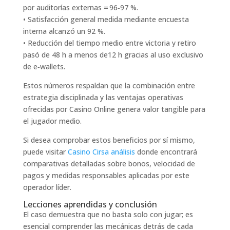
por auditorías externas = 96‑97 %.
• Satisfacción general medida mediante encuesta
interna alcanzó un 92 %.
• Reducción del tiempo medio entre victoria y retiro
pasó de 48 h a menos ​de​12 h gracias al uso exclusivo
de e‑wallets.
Estos números respaldan que la combinación entre
estrategia disciplinada y las ventajas operativas
ofrecidas por Casino Online genera valor tangible para
el jugador medio.
Si desea comprobar estos beneficios por sí mismo,
puede visitar
Casino Cirsa análisis
donde encontrará
comparativas detalladas sobre bonos, velocidad de
pagos y medidas responsables aplicadas por este
operador líder.
Lecciones aprendidas y conclusión
El caso demuestra que no basta solo con jugar; es
esencial comprender las mecánicas detrás de cada