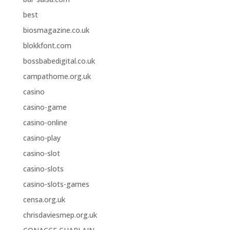
best
biosmagazine.co.uk
blokkfont.com
bossbabedigital.co.uk
campathome.org.uk
casino
casino-game
casino-online
casino-play
casino-slot
casino-slots
casino-slots-games
censa.org.uk
chrisdaviesmep.org.uk