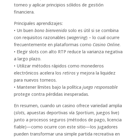
torneo y aplicar principios sólidos de gestión
financiera.
Principales aprendizajes:
• Un buen
bono bienvenida
solo es útil si se combina
con requisitos razonables (
wagering
) – lo cual ocurre
frecuentemente en plataformas como
Casino Online
.
• Elegir slots con alto RTP reduce la varianza negativa
a largo plazo.
• Utilizar métodos rápidos como monederos
electrónicos acelera los
retiros
y mejora la liquidez
para nuevos torneos.
• Mantener límites bajo la política
juego responsable
protege contra pérdidas inesperadas.
En resumen, cuando un casino ofrece variedad amplia
(
slots
, apuestas deportivas vía
Sportium
, juegos live)
junto a procesos seguros (métodos de pago, licencia
fiable)​—como ocurre con este sitio—los jugadores
pueden transformar una simple partida recreativa en