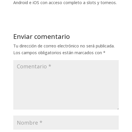
Android e iOS con acceso completo a slots y torneos.
Enviar comentario
Tu dirección de correo electrónico no será publicada.
Los campos obligatorios están marcados con
*