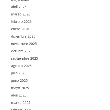
abril 2026
marzo 2026
febrero 2026
enero 2026
diciembre 2025
noviembre 2025
octubre 2025
septiembre 2025
agosto 2025
julio 2025
junio 2025
mayo 2025
abril 2025
marzo 2025
febrero 2025