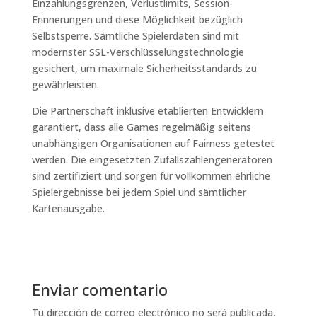
Einzahlungsgrenzen, Verlustlimits, Session-
Erinnerungen und diese Möglichkeit bezüglich
Selbstsperre. Sämtliche Spielerdaten sind mit
modernster SSL-Verschlüsselungstechnologie
gesichert, um maximale Sicherheitsstandards zu
gewährleisten.
Die Partnerschaft inklusive etablierten Entwicklern
garantiert, dass alle Games regelmäßig seitens
unabhängigen Organisationen auf Fairness getestet
werden. Die eingesetzten Zufallszahlengeneratoren
sind zertifiziert und sorgen für vollkommen ehrliche
Spielergebnisse bei jedem Spiel und sämtlicher
Kartenausgabe.
Enviar comentario
Tu dirección de correo electrónico no será publicada.