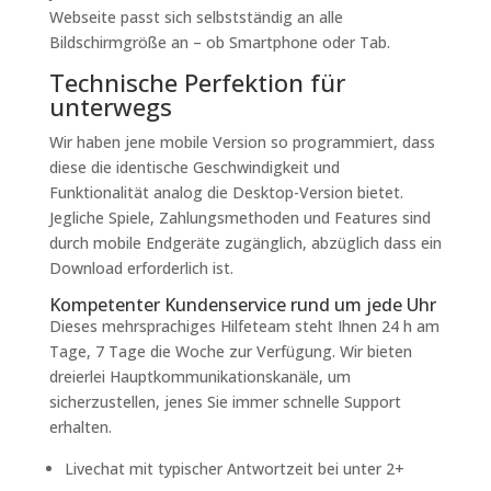
Webseite passt sich selbstständig an alle
Bildschirmgröße an – ob Smartphone oder Tab.
Technische Perfektion für
unterwegs
Wir haben jene mobile Version so programmiert, dass
diese die identische Geschwindigkeit und
Funktionalität analog die Desktop-Version bietet.
Jegliche Spiele, Zahlungsmethoden und Features sind
durch mobile Endgeräte zugänglich, abzüglich dass ein
Download erforderlich ist.
Kompetenter Kundenservice rund um jede Uhr
Dieses mehrsprachiges Hilfeteam steht Ihnen 24 h am
Tage, 7 Tage die Woche zur Verfügung. Wir bieten
dreierlei Hauptkommunikationskanäle, um
sicherzustellen, jenes Sie immer schnelle Support
erhalten.
Livechat mit typischer Antwortzeit bei unter 2+