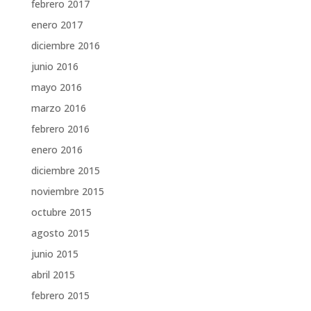
febrero 2017
enero 2017
diciembre 2016
junio 2016
mayo 2016
marzo 2016
febrero 2016
enero 2016
diciembre 2015
noviembre 2015
octubre 2015
agosto 2015
junio 2015
abril 2015
febrero 2015