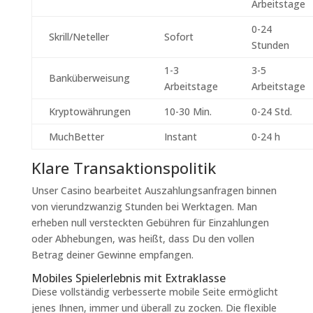
Arbeitstage
0-24
Skrill/Neteller
Sofort
Stunden
1-3
3-5
Banküberweisung
Arbeitstage
Arbeitstage
Kryptowährungen
10-30 Min.
0-24 Std.
MuchBetter
Instant
0-24 h
Klare Transaktionspolitik
Unser Casino bearbeitet Auszahlungsanfragen binnen
von vierundzwanzig Stunden bei Werktagen. Man
erheben null versteckten Gebühren für Einzahlungen
oder Abhebungen, was heißt, dass Du den vollen
Betrag deiner Gewinne empfangen.
Mobiles Spielerlebnis mit Extraklasse
Diese vollständig verbesserte mobile Seite ermöglicht
jenes Ihnen, immer und überall zu zocken. Die flexible