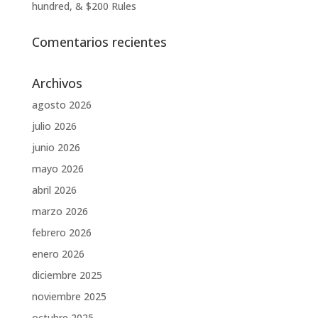
hundred, & $200 Rules
Comentarios recientes
Archivos
agosto 2026
julio 2026
junio 2026
mayo 2026
abril 2026
marzo 2026
febrero 2026
enero 2026
diciembre 2025
noviembre 2025
octubre 2025