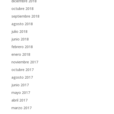
diciembre 2018
octubre 2018
septiembre 2018
agosto 2018
julio 2018
junio 2018
febrero 2018
enero 2018
noviembre 2017
octubre 2017
agosto 2017
junio 2017
mayo 2017
abril 2017
marzo 2017