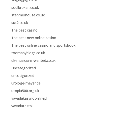
soulbroken.co.uk
stanmerhouse.co.uk
sut2.co.uk
The best casino
The best new online casino
The best online casino and sportsbook
toomanyblogs.co.uk
uk-musicians-wanted.co.uk
Uncategorized
uncotigorized
urologe-meyer.de
utopia500.org.uk
vavadakasynoonlinepl
vavadatestpl