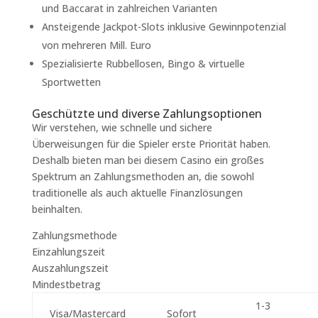
und Baccarat in zahlreichen Varianten
Ansteigende Jackpot-Slots inklusive Gewinnpotenzial
von mehreren Mill. Euro
Spezialisierte Rubbellosen, Bingo & virtuelle
Sportwetten
Geschützte und diverse Zahlungsoptionen
Wir verstehen, wie schnelle und sichere
Überweisungen für die Spieler erste Priorität haben.
Deshalb bieten man bei diesem Casino ein großes
Spektrum an Zahlungsmethoden an, die sowohl
traditionelle als auch aktuelle Finanzlösungen
beinhalten.
Zahlungsmethode
Einzahlungszeit
Auszahlungszeit
Mindestbetrag
1-3
Visa/Mastercard
Sofort