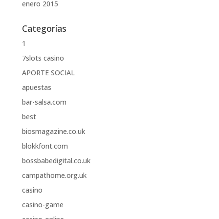
enero 2015
Categorías
1
7slots casino
APORTE SOCIAL
apuestas
bar-salsa.com
best
biosmagazine.co.uk
blokkfont.com
bossbabedigital.co.uk
campathome.org.uk
casino
casino-game