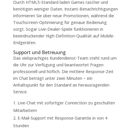
Durch HTML5-Standard laden Games rascher und
benötigen weniger Daten. Instant-Benachrichtigungen
informieren Sie über neue Promotionen, während die
Touchscreen-Optimierung für genaue Bedienung
sorgt. Sogar Live-Dealer-Spiele funktionieren in
beeindruckender High-Definition-Qualität auf Mobile-
Endgeräten.
Support und Betreuung
Das vielsprachiges Kundendienst-Team steht rund um
die Uhr zur Verfügung und beantwortet Fragen
professionell und höflich. Die mittlere Response-Zeit
im Chat beträgt unter zwei Minuten – ein
Anhaltspunkt für den Standard an herausragenden
Service.
Live-Chat mit sofortiger Connection zu geschulten
Mitarbeitern
E-Mail-Support mit Response-Garantie in von 4
Stunden