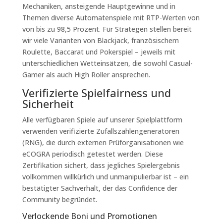
Mechaniken, ansteigende Hauptgewinne und in
Themen diverse Automatenspiele mit RTP-Werten von
von bis zu 98,5 Prozent. Für Strategen stellen bereit
wir viele Varianten von Blackjack, französischem
Roulette, Baccarat und Pokerspiel – jeweils mit
unterschiedlichen Wetteinsätzen, die sowohl Casual-
Gamer als auch High Roller ansprechen.
Verifizierte Spielfairness und
Sicherheit
Alle verfügbaren Spiele auf unserer Spielplattform
verwenden verifizierte Zufallszahlengeneratoren
(RNG), die durch externen Prüforganisationen wie
eCOGRA periodisch getestet werden. Diese
Zertifikation sichert, dass jegliches Spielergebnis
vollkommen willkürlich und unmanipulierbar ist – ein
bestätigter Sachverhalt, der das Confidence der
Community begründet.
Verlockende Boni und Promotionen