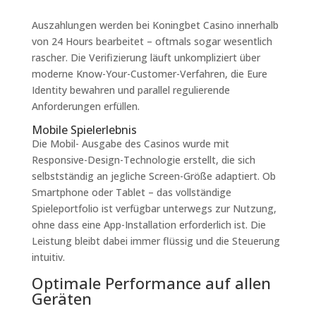
Auszahlungen werden bei Koningbet Casino innerhalb
von 24 Hours bearbeitet – oftmals sogar wesentlich
rascher. Die Verifizierung läuft unkompliziert über
moderne Know-Your-Customer-Verfahren, die Eure
Identity bewahren und parallel regulierende
Anforderungen erfüllen.
Mobile Spielerlebnis
Die Mobil- Ausgabe des Casinos wurde mit
Responsive-Design-Technologie erstellt, die sich
selbstständig an jegliche Screen-Größe adaptiert. Ob
Smartphone oder Tablet – das vollständige
Spieleportfolio ist verfügbar unterwegs zur Nutzung,
ohne dass eine App-Installation erforderlich ist. Die
Leistung bleibt dabei immer flüssig und die Steuerung
intuitiv.
Optimale Performance auf allen
Geräten