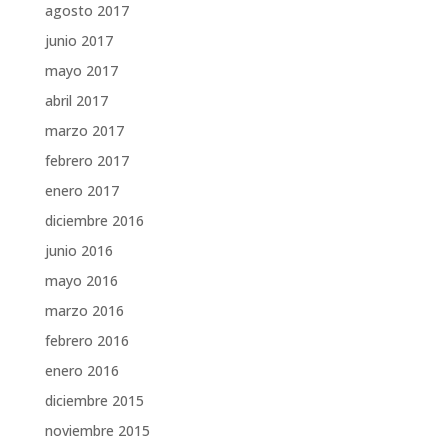
agosto 2017
junio 2017
mayo 2017
abril 2017
marzo 2017
febrero 2017
enero 2017
diciembre 2016
junio 2016
mayo 2016
marzo 2016
febrero 2016
enero 2016
diciembre 2015
noviembre 2015