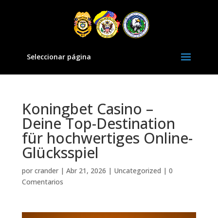
Seleccionar página
Koningbet Casino –
Deine Top-Destination
für hochwertiges Online-
Glücksspiel
por
crander
|
Abr 21, 2026
|
Uncategorized
|
0
Comentarios