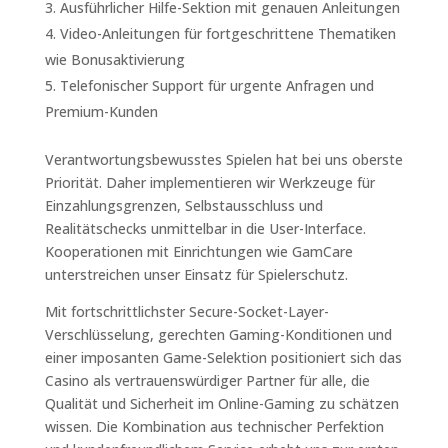
Ausführlicher Hilfe-Sektion mit genauen Anleitungen
Video-Anleitungen für fortgeschrittene Thematiken
wie Bonusaktivierung
Telefonischer Support für urgente Anfragen und
Premium-Kunden
Verantwortungsbewusstes Spielen hat bei uns oberste
Priorität. Daher implementieren wir Werkzeuge für
Einzahlungsgrenzen, Selbstausschluss und
Realitätschecks unmittelbar in die User-Interface.
Kooperationen mit Einrichtungen wie GamCare
unterstreichen unser Einsatz für Spielerschutz.
Mit fortschrittlichster Secure-Socket-Layer-
Verschlüsselung, gerechten Gaming-Konditionen und
einer imposanten Game-Selektion positioniert sich das
Casino als vertrauenswürdiger Partner für alle, die
Qualität und Sicherheit im Online-Gaming zu schätzen
wissen. Die Kombination aus technischer Perfektion