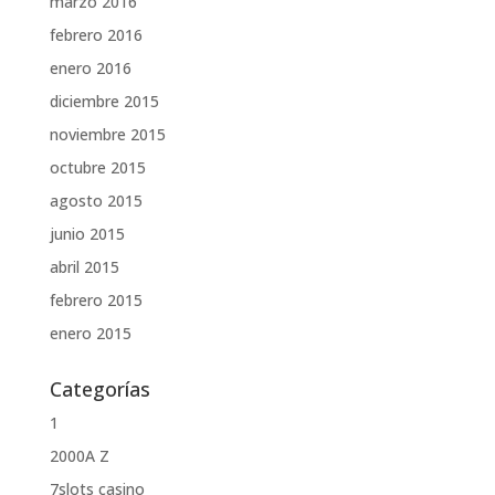
marzo 2016
febrero 2016
enero 2016
diciembre 2015
noviembre 2015
octubre 2015
agosto 2015
junio 2015
abril 2015
febrero 2015
enero 2015
Categorías
1
2000A Z
7slots casino