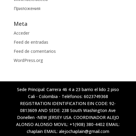
Приложения
Meta
Acceder
Feed de entradas
Feed de comentarios
WordPress.org
Sede Principal: Carrera 46 4 a 23 barrio el lido 2 piso
Cali - Colombia - Teléfonos: 6023749368
REGISTRATION IDENTIFICATION EIN CODE: 92-
0813609 AND SEDE: 238 South Washington Ave
Donellen -NEW JERSEY USA. COORDINADOR ALEJO
ALONSO ALONSO MOVIL: +1(908) 380-4402 EMAIL:
chaplain EMAIL: alejochaplain@gmail.com