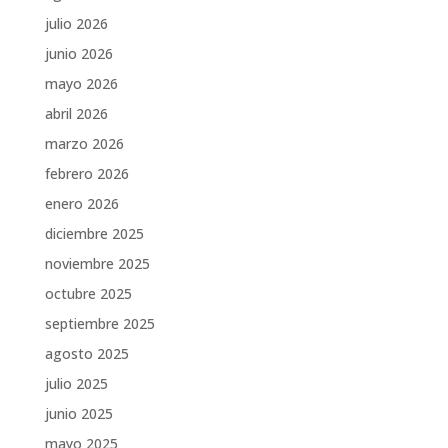
julio 2026
junio 2026
mayo 2026
abril 2026
marzo 2026
febrero 2026
enero 2026
diciembre 2025
noviembre 2025
octubre 2025
septiembre 2025
agosto 2025
julio 2025
junio 2025
mayo 2025