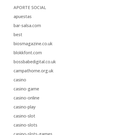
APORTE SOCIAL
apuestas
bar-salsa.com
best
biosmagazine.co.uk
blokkfont.com
bossbabedigital.co.uk
campathome.org.uk
casino
casino-game
casino-online
casino-play
casino-slot
casino-slots
casino-slots-games