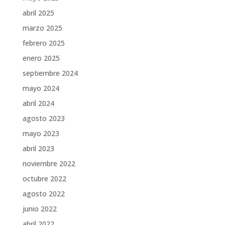
abril 2025
marzo 2025
febrero 2025
enero 2025
septiembre 2024
mayo 2024
abril 2024
agosto 2023
mayo 2023
abril 2023
noviembre 2022
octubre 2022
agosto 2022
junio 2022
abril 2022