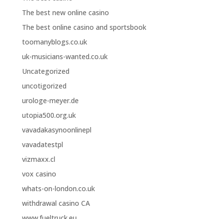
The best new online casino
The best online casino and sportsbook
toomanyblogs.co.uk
uk-musicians-wanted.co.uk
Uncategorized
uncotigorized
urologe-meyer.de
utopia500.org.uk
vavadakasynoonlinepl
vavadatestpl
vizmaxx.cl
vox casino
whats-on-london.co.uk
withdrawal casino CA
www.fueltruck.eu