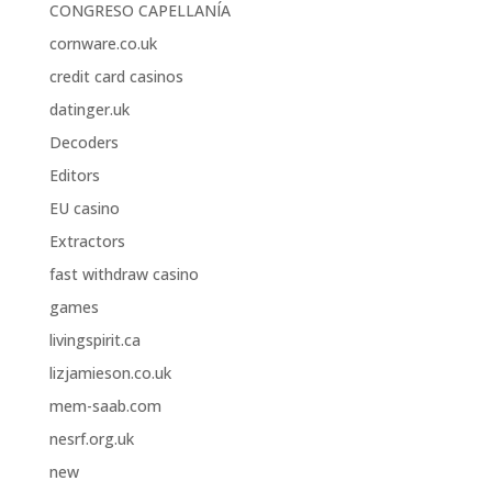
CONGRESO CAPELLANÍA
cornware.co.uk
credit card casinos
datinger.uk
Decoders
Editors
EU casino
Extractors
fast withdraw casino
games
livingspirit.ca
lizjamieson.co.uk
mem-saab.com
nesrf.org.uk
new