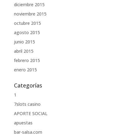
diciembre 2015
noviembre 2015
octubre 2015
agosto 2015
junio 2015
abril 2015
febrero 2015
enero 2015
Categorías
1
7slots casino
APORTE SOCIAL
apuestas
bar-salsa.com