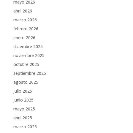
mayo 2026
abril 2026
marzo 2026
febrero 2026
enero 2026
diciembre 2025
noviembre 2025
octubre 2025
septiembre 2025
agosto 2025
julio 2025
junio 2025
mayo 2025
abril 2025
marzo 2025