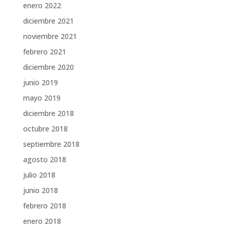
enero 2022
diciembre 2021
noviembre 2021
febrero 2021
diciembre 2020
junio 2019
mayo 2019
diciembre 2018
octubre 2018
septiembre 2018
agosto 2018
julio 2018
junio 2018
febrero 2018
enero 2018