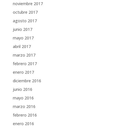
noviembre 2017
octubre 2017
agosto 2017
junio 2017
mayo 2017
abril 2017
marzo 2017
febrero 2017
enero 2017
diciembre 2016
junio 2016
mayo 2016
marzo 2016
febrero 2016
enero 2016