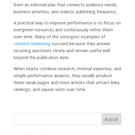
from an editorial plan that connects audience needs,
business priorities, and realistic publishing frequency.
A practical way to improve performance is to focus on
evergreen resources and continuously refine them
over time. Many of the strongest examples of
content marketing
succeed because they answer
recurring questions clearly and remain useful well
beyond the publication date.
When teams combine research, internal expertise, and
simple performance analysis, they usually produce
fewer weak pages and more articles that attract links,
rankings, and repeat visits over time.